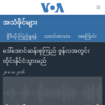
သုံး
ရ
လွယ်ကူ
အသံဖိုင်များ
မူလစာမျက်နှာ
စေ
မြန်မာ
ဗွီဒီယို ကြည့်ရှုရန်
သတင်းစာသား
အကြောင်း
သည့်
ကမ္ဘာ့သတင်းများ
Link
ဒေါ်အောင်ဆန်းစုကြည် ဇွန်လအတွင်း
ဗွီဒီယို
နိုင်ငံတကာ
များ
သတင်းလွတ်လပ်ခွင့်
အမေရိကန်
ထိုင်းနိုင်ငံသွားမည်
ပင်မ
ရပ်ဝန်းတခု လမ်းတခု အလွန်
တရုတ်
အကြောင်းအရာ
၂၈ ေမ၊ ၂၀၁၆
သို့
အင်္ဂလိပ်စာလေ့လာမယ်
အစ္စရေး-ပါလက်စတိုင်း
ကျော်
အပတ်စဉ်ကဏ္ဍများ
အမေရိကန်သုံးအီဒီယံ
ကြည့်
ရေဒီယိုနှင့်ရုပ်သံ အချက်အလက်များ
မကြေးမုံရဲ့ အင်္ဂလိပ်စာ
ရေဒီယို
ရန်
No media source currently available
ပင်မ
ရေဒီယို/တီဗွီအစီအစဉ်
ရုပ်ရှင်ထဲက အင်္ဂလိပ်စာ
တီဗွီ