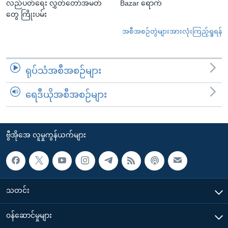
လည်ပတ်ရေး လွှတ်တော်အမတ်
Bazar ရောက်
တွေ ကြိုးပမ်း
အစီအစဉ်တွဲများအားလုံးကြည့်ရှုရန်
ရုပ်သံအစီအစဉ်များ
ရေဒီယိုအစီအစဉ်များ
ဗွီအိုအေ လူမှုကွန်ယက်များ
သတင်း
၀န်ဆောင်မှုများ