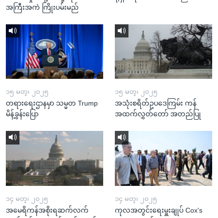
အကြီးအကဲ ကြိုးပမ်းမည်
၁၅ မတ္၊ ၂၀၂၅
၁၅ မတ္၊ ၂၀၂၅
တရားရေးဌာနမှာ သမ္မတ Trump
အသုံးစရိတ်ဥပဒေကြမ်း ကန်
မိန့်ခွန်းပြော
အထက်လွှတ်တော် အတည်ပြု
၁၄ မတ္၊ ၂၀၂၅
၁၄ မတ္၊ ၂၀၂၅
အမေရိကန်အစိုးရဆက်လက်
ကုလအတွင်းရေးမှူးချုပ် Cox's