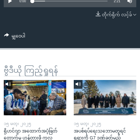
အ
0:00
2:21
သုတပဒေသာ အင်္ဂလိပ်စာ
ညွန်း
Learning English
တိုက်ရိုက် လင့်ခ်
စာမျက်နှာ
သို့
ဗွီအိုအေ လူမှုကွန်ယက်များ
ကျော်
မျှဝေပါ
ကြည့်
ရန်
ဘာသာစကားများ
ရှာဖွေ
ဗွီဒီယို ကြည့်ရှုရန်
ရန်
နေရာ
သို့
ကျော်
ရန်
၁၅ မတ္၊ ၂၀၂၅
၁၅ မတ္၊ ၂၀၂၅
ရိုဟင်ဂျာ အထောက်အပံ့ဖြတ်
အပစ်ရပ်ရေးသဘောမတူရင်
တောက်မှု ဟန့်တားဖို့ ကုလ
ရုရှားကို G7 ဒဏ်ခတ်မည်