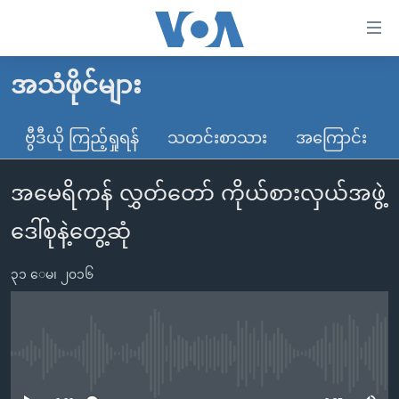
သုံး
ရ
လွယ်ကူ
အသံဖိုင်များ
မူလစာမျက်နှာ
စေ
မြန်မာ
ဗွီဒီယို ကြည့်ရှုရန်
သတင်းစာသား
အကြောင်း
သည့်
ကမ္ဘာ့သတင်းများ
Link
အမေရိကန် လွှတ်တော် ကိုယ်စားလှယ်အဖွဲ့
ဗွီဒီယို
နိုင်ငံတကာ
များ
သတင်းလွတ်လပ်ခွင့်
အမေရိကန်
ဒေါ်စုနဲ့တွေ့ဆုံ
ပင်မ
ရပ်ဝန်းတခု လမ်းတခု အလွန်
တရုတ်
အကြောင်းအရာ
၃၁ ေမ၊ ၂၀၁၆
သို့
အင်္ဂလိပ်စာလေ့လာမယ်
အစ္စရေး-ပါလက်စတိုင်း
ကျော်
အပတ်စဉ်ကဏ္ဍများ
အမေရိကန်သုံးအီဒီယံ
ကြည့်
ရေဒီယိုနှင့်ရုပ်သံ အချက်အလက်များ
မကြေးမုံရဲ့ အင်္ဂလိပ်စာ
ရေဒီယို
ရန်
No media source currently available
ပင်မ
ရေဒီယို/တီဗွီအစီအစဉ်
ရုပ်ရှင်ထဲက အင်္ဂလိပ်စာ
တီဗွီ