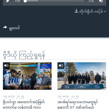
အ
0:00
2:25
သုတပဒေသာ အင်္ဂလိပ်စာ
ညွန်း
Learning English
တိုက်ရိုက် လင့်ခ်
စာမျက်နှာ
သို့
ဗွီအိုအေ လူမှုကွန်ယက်များ
ကျော်
မျှဝေပါ
ကြည့်
ရန်
ဘာသာစကားများ
ရှာဖွေ
ဗွီဒီယို ကြည့်ရှုရန်
ရန်
နေရာ
သို့
ကျော်
ရန်
၁၅ မတ္၊ ၂၀၂၅
၁၅ မတ္၊ ၂၀၂၅
ရိုဟင်ဂျာ အထောက်အပံ့ဖြတ်
အပစ်ရပ်ရေးသဘောမတူရင်
တောက်မှု ဟန့်တားဖို့ ကုလ
ရုရှားကို G7 ဒဏ်ခတ်မည်