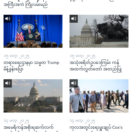
အကြီးအကဲ ကြိုးပမ်းမည်
၁၅ မတ္၊ ၂၀၂၅
၁၅ မတ္၊ ၂၀၂၅
တရားရေးဌာနမှာ သမ္မတ Trump
အသုံးစရိတ်ဥပဒေကြမ်း ကန်
မိန့်ခွန်းပြော
အထက်လွှတ်တော် အတည်ပြု
၁၄ မတ္၊ ၂၀၂၅
၁၄ မတ္၊ ၂၀၂၅
အမေရိကန်အစိုးရဆက်လက်
ကုလအတွင်းရေးမှူးချုပ် Cox's