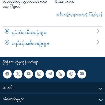
လည်ပတ်ရေး လွှတ်တော်အမတ်
Bazar ရောက်
တွေ ကြိုးပမ်း
အစီအစဉ်တွဲများအားလုံးကြည့်ရှုရန်
ရုပ်သံအစီအစဉ်များ
ရေဒီယိုအစီအစဉ်များ
ဗွီအိုအေ လူမှုကွန်ယက်များ
သတင်း
၀န်ဆောင်မှုများ