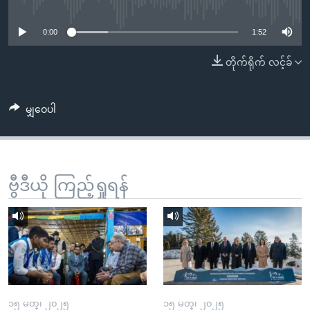
No media source currently available
အ
သုတပဒေသာ အင်္ဂလိပ်စာ
ညွန်း
Learning English
0:00
1:52
စာမျက်နှာ
သို့
ဗွီအိုအေ လူမှုကွန်ယက်များ
တိုက်ရိုက် လင့်ခ်
ကျော်
ကြည့်
မျှဝေပါ
ရန်
ဘာသာစကားများ
ရှာဖွေ
ရန်
နေရာ
ဗွီဒီယို ကြည့်ရှုရန်
သို့
ကျော်
ရန်
၁၅ မတ္၊ ၂၀၂၅
၁၅ မတ္၊ ၂၀၂၅