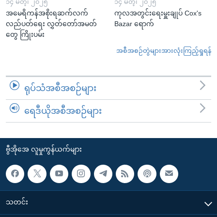
၁၄ မတ္၊ ၂၀၂၅
၁၄ မတ္၊ ၂၀၂၅
အမေရိကန်အစိုးရဆက်လက်
ကုလအတွင်းရေးမှူးချုပ် Cox's
လည်ပတ်ရေး လွှတ်တော်အမတ်
Bazar ရောက်
တွေ ကြိုးပမ်း
အစီအစဉ်တွဲများအားလုံးကြည့်ရှုရန်
ရုပ်သံအစီအစဉ်များ
ရေဒီယိုအစီအစဉ်များ
ဗွီအိုအေ လူမှုကွန်ယက်များ
သတင်း