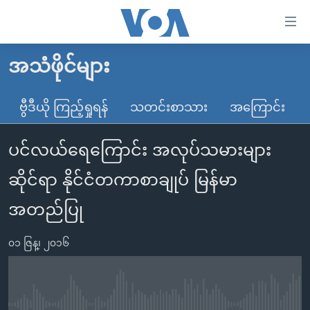
သုံး
ရ
လွယ်ကူ
အသံဖိုင်များ
မူလစာမျက်နှာ
စေ
မြန်မာ
ဗွီဒီယို ကြည့်ရှုရန်
သတင်းစာသား
အကြောင်း
သည့်
ကမ္ဘာ့သတင်းများ
Link
ပင်လယ်ရေကြောင်း အလုပ်သမားများ
ဗွီဒီယို
နိုင်ငံတကာ
များ
သတင်းလွတ်လပ်ခွင့်
အမေရိကန်
ဆိုင်ရာ နိုင်ငံတကာစာချုပ် မြန်မာ
ပင်မ
ရပ်ဝန်းတခု လမ်းတခု အလွန်
တရုတ်
အကြောင်းအရာ
အတည်ပြု
သို့
အင်္ဂလိပ်စာလေ့လာမယ်
အစ္စရေး-ပါလက်စတိုင်း
ကျော်
၀၁ ဇြန္၊ ၂၀၁၆
အပတ်စဉ်ကဏ္ဍများ
အမေရိကန်သုံးအီဒီယံ
ကြည့်
ရေဒီယိုနှင့်ရုပ်သံ အချက်အလက်များ
မကြေးမုံရဲ့ အင်္ဂလိပ်စာ
ရေဒီယို
ရန်
ပင်မ
ရေဒီယို/တီဗွီအစီအစဉ်
ရုပ်ရှင်ထဲက အင်္ဂလိပ်စာ
တီဗွီ