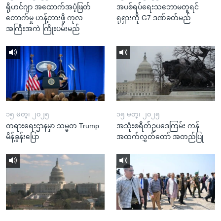
ရိုဟင်ဂျာ အထောက်အပံ့ဖြတ်
အပစ်ရပ်ရေးသဘောမတူရင်
တောက်မှု ဟန့်တားဖို့ ကုလ
ရုရှားကို G7 ဒဏ်ခတ်မည်
အကြီးအကဲ ကြိုးပမ်းမည်
၁၅ မတ္၊ ၂၀၂၅
၁၅ မတ္၊ ၂၀၂၅
တရားရေးဌာနမှာ သမ္မတ Trump
အသုံးစရိတ်ဥပဒေကြမ်း ကန်
မိန့်ခွန်းပြော
အထက်လွှတ်တော် အတည်ပြု