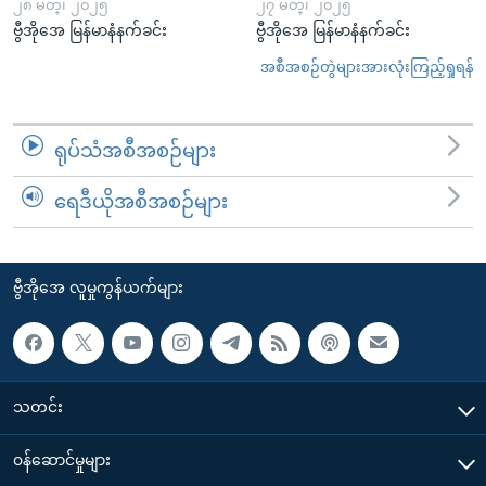
၂၈ မတ္၊ ၂၀၂၅
၂၇ မတ္၊ ၂၀၂၅
ဗွီအိုအေ မြန်မာနံနက်ခင်း
ဗွီအိုအေ မြန်မာနံနက်ခင်း
အစီအစဉ်တွဲများအားလုံးကြည့်ရှုရန်
ရုပ်သံအစီအစဉ်များ
ရေဒီယိုအစီအစဉ်များ
ဗွီအိုအေ လူမှုကွန်ယက်များ
သတင်း
၀န်ဆောင်မှုများ