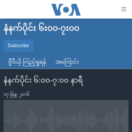
သုံး
ရ
လွယ်ကူ
နံနက်ပိုင်း ၆း၀၀-၇း၀၀
မူလစာမျက်နှာ
စေ
မြန်မာ
Subscribe
သည့်
SUBSCRIBE
ကမ္ဘာ့သတင်းများ
Link
ဗွီဒီယို ကြည့်ရှုရန်
အကြောင်း
ဗွီဒီယို
နိုင်ငံတကာ
များ
Spotify
သတင်းလွတ်လပ်ခွင့်
အမေရိကန်
ပင်မ
နံနက်ပိုင်း ၆:၀၀-၇:၀၀ နာရီ
ရပ်ဝန်းတခု လမ်းတခု အလွန်
တရုတ်
အကြောင်းအရာ
ရယူရန်
သို့
၁၇ ဇြန္၊ ၂၀၁၆
အင်္ဂလိပ်စာလေ့လာမယ်
အစ္စရေး-ပါလက်စတိုင်း
ကျော်
အပတ်စဉ်ကဏ္ဍများ
အမေရိကန်သုံးအီဒီယံ
ကြည့်
ရေဒီယိုနှင့်ရုပ်သံ အချက်အလက်များ
မကြေးမုံရဲ့ အင်္ဂလိပ်စာ
ရေဒီယို
ရန်
No media source currently available
ပင်မ
ရေဒီယို/တီဗွီအစီအစဉ်
ရုပ်ရှင်ထဲက အင်္ဂလိပ်စာ
တီဗွီ