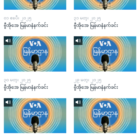
၀၁ ဧၿပီ၊ ၂၀၂၅
၃၁ မတ္၊ ၂၀၂၅
ဗွီအိုအေ မြန်မာနံနက်ခင်း
ဗွီအိုအေ မြန်မာနံနက်ခင်း
၃၀ မတ္၊ ၂၀၂၅
၂၉ မတ္၊ ၂၀၂၅
ဗွီအိုအေ မြန်မာနံနက်ခင်း
ဗွီအိုအေ မြန်မာနံနက်ခင်း