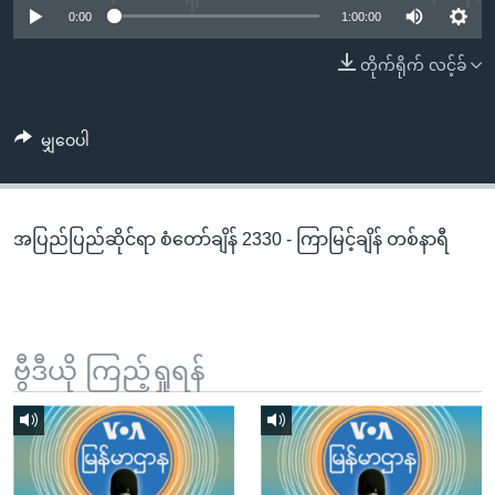
အ
0:00
1:00:00
သုတပဒေသာ အင်္ဂလိပ်စာ
ညွန်း
Learning English
တိုက်ရိုက် လင့်ခ်
စာမျက်နှာ
သို့
ဗွီအိုအေ လူမှုကွန်ယက်များ
ကျော်
မျှဝေပါ
ကြည့်
ရန်
ဘာသာစကားများ
ရှာဖွေ
အပြည်ပြည်ဆိုင်ရာ စံတော်ချိန် 2330 - ကြာမြင့်ချိန် တစ်နာရီ
ရန်
နေရာ
သို့
ကျော်
ရန်
ဗွီဒီယို ကြည့်ရှုရန်