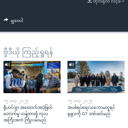
တိုက်ရိုက် လင့်ခ်
အ
သုတပဒေသာ အင်္ဂလိပ်စာ
ညွန်း
Learning English
စာမျက်နှာ
မျှဝေပါ
သို့
ဗွီအိုအေ လူမှုကွန်ယက်များ
ကျော်
ကြည့်
ရန်
ဗွီဒီယို ကြည့်ရှုရန်
ဘာသာစကားများ
ရှာဖွေ
ရန်
နေရာ
သို့
ကျော်
ရန်
၁၅ မတ္၊ ၂၀၂၅
၁၅ မတ္၊ ၂၀၂၅
ရိုဟင်ဂျာ အထောက်အပံ့ဖြတ်
အပစ်ရပ်ရေးသဘောမတူရင်
တောက်မှု ဟန့်တားဖို့ ကုလ
ရုရှားကို G7 ဒဏ်ခတ်မည်
အကြီးအကဲ ကြိုးပမ်းမည်