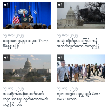
၁၅ မတ္၊ ၂၀၂၅
၁၅ မတ္၊ ၂၀၂၅
တရားရေးဌာနမှာ သမ္မတ Trump
အသုံးစရိတ်ဥပဒေကြမ်း ကန်
မိန့်ခွန်းပြော
အထက်လွှတ်တော် အတည်ပြု
၁၄ မတ္၊ ၂၀၂၅
၁၄ မတ္၊ ၂၀၂၅
အမေရိကန်အစိုးရဆက်လက်
ကုလအတွင်းရေးမှူးချုပ် Cox's
လည်ပတ်ရေး လွှတ်တော်အမတ်
Bazar ရောက်
တွေ ကြိုးပမ်း