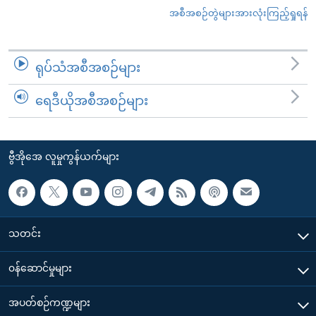
အစီအစဉ်တွဲများအားလုံးကြည့်ရှုရန်
ရုပ်သံအစီအစဉ်များ
ရေဒီယိုအစီအစဉ်များ
ဗွီအိုအေ လူမှုကွန်ယက်များ
သတင်း
၀န်ဆောင်မှုများ
အပတ်စဉ်ကဏ္ဍများ