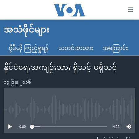
သုံး
ရ
လွယ်ကူ
အသံဖိုင်များ
မူလစာမျက်နှာ
စေ
မြန်မာ
ဗွီဒီယို ကြည့်ရှုရန်
သတင်းစာသား
အကြောင်း
သည့်
ကမ္ဘာ့သတင်းများ
Link
နိုင်ငံရေးအကျဉ်းသား ရှိသင့်-မရှိသင့်
ဗွီဒီယို
နိုင်ငံတကာ
များ
သတင်းလွတ်လပ်ခွင့်
အမေရိကန်
ပင်မ
၀၃ ဇြန္၊ ၂၀၁၆
ရပ်ဝန်းတခု လမ်းတခု အလွန်
တရုတ်
အကြောင်းအရာ
သို့
အင်္ဂလိပ်စာလေ့လာမယ်
အစ္စရေး-ပါလက်စတိုင်း
ကျော်
အပတ်စဉ်ကဏ္ဍများ
အမေရိကန်သုံးအီဒီယံ
No media source currently available
ကြည့်
ရေဒီယိုနှင့်ရုပ်သံ အချက်အလက်များ
မကြေးမုံရဲ့ အင်္ဂလိပ်စာ
ရေဒီယို
ရန်
0:00
4:22
ပင်မ
ရေဒီယို/တီဗွီအစီအစဉ်
ရုပ်ရှင်ထဲက အင်္ဂလိပ်စာ
တီဗွီ