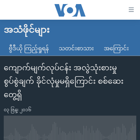
သုံး
ရ
လွယ်ကူ
အသံဖိုင်များ
မူလစာမျက်နှာ
စေ
မြန်မာ
ဗွီဒီယို ကြည့်ရှုရန်
သတင်းစာသား
အကြောင်း
သည့်
ကမ္ဘာ့သတင်းများ
Link
ကျောက်မျက်လုပ်ငန်း အလွဲသုံးစားမှု
ဗွီဒီယို
နိုင်ငံတကာ
များ
သတင်းလွတ်လပ်ခွင့်
အမေရိကန်
စွပ်စွဲချက် ခိုင်လုံမှုမရှိကြောင်း စစ်ဆေး
ပင်မ
ရပ်ဝန်းတခု လမ်းတခု အလွန်
တရုတ်
အကြောင်းအရာ
တွေ့ရှိ
သို့
အင်္ဂလိပ်စာလေ့လာမယ်
အစ္စရေး-ပါလက်စတိုင်း
ကျော်
၀၃ ဇြန္၊ ၂၀၁၆
အပတ်စဉ်ကဏ္ဍများ
အမေရိကန်သုံးအီဒီယံ
ကြည့်
ရေဒီယိုနှင့်ရုပ်သံ အချက်အလက်များ
မကြေးမုံရဲ့ အင်္ဂလိပ်စာ
ရေဒီယို
ရန်
ပင်မ
ရေဒီယို/တီဗွီအစီအစဉ်
ရုပ်ရှင်ထဲက အင်္ဂလိပ်စာ
တီဗွီ