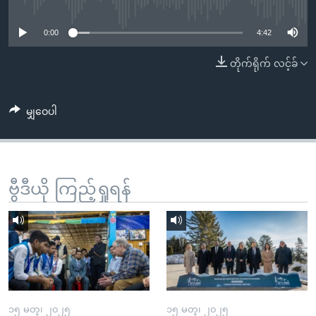
No media source currently available
အ
သုတပဒေသာ အင်္ဂလိပ်စာ
ညွန်း
Learning English
0:00
4:42
စာမျက်နှာ
သို့
ဗွီအိုအေ လူမှုကွန်ယက်များ
တိုက်ရိုက် လင့်ခ်
ကျော်
ကြည့်
မျှဝေပါ
ရန်
ဘာသာစကားများ
ရှာဖွေ
ရန်
နေရာ
ဗွီဒီယို ကြည့်ရှုရန်
သို့
ကျော်
ရန်
၁၅ မတ္၊ ၂၀၂၅
၁၅ မတ္၊ ၂၀၂၅