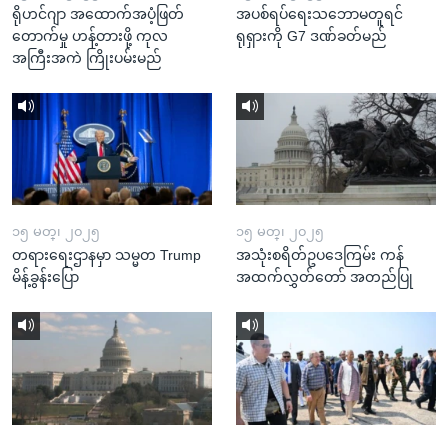
ရိုဟင်ဂျာ အထောက်အပံ့ဖြတ်
အပစ်ရပ်ရေးသဘောမတူရင်
တောက်မှု ဟန့်တားဖို့ ကုလ
ရုရှားကို G7 ဒဏ်ခတ်မည်
အကြီးအကဲ ကြိုးပမ်းမည်
၁၅ မတ္၊ ၂၀၂၅
၁၅ မတ္၊ ၂၀၂၅
တရားရေးဌာနမှာ သမ္မတ Trump
အသုံးစရိတ်ဥပဒေကြမ်း ကန်
မိန့်ခွန်းပြော
အထက်လွှတ်တော် အတည်ပြု