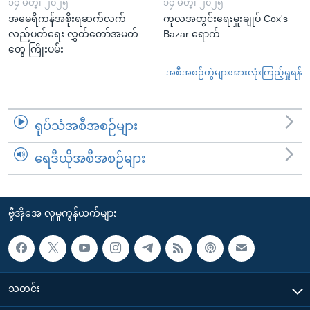
၁၄ မတ္၊ ၂၀၂၅
၁၄ မတ္၊ ၂၀၂၅
အမေရိကန်အစိုးရဆက်လက်
ကုလအတွင်းရေးမှူးချုပ် Cox's
လည်ပတ်ရေး လွှတ်တော်အမတ်
Bazar ရောက်
တွေ ကြိုးပမ်း
အစီအစဉ်တွဲများအားလုံးကြည့်ရှုရန်
ရုပ်သံအစီအစဉ်များ
ရေဒီယိုအစီအစဉ်များ
ဗွီအိုအေ လူမှုကွန်ယက်များ
သတင်း