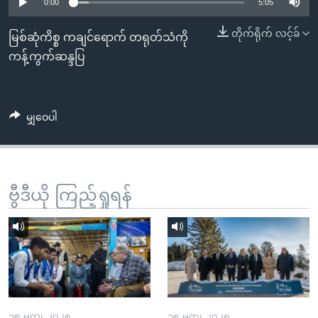
အ
0:00
5:05
သုတပဒေသာ အင်္ဂလိပ်စာ
ညွန်း
Learning English
တိုက်ရိုက် လင့်ခ်
မြစ်ဆုံကိစ္စ ကချင်ရောက် တရုတ်သံကို
စာမျက်နှာ
ကန့်ကွက်ဆန္ဒပြ
သို့
ဗွီအိုအေ လူမှုကွန်ယက်များ
ကျော်
ကြည့်
မျှဝေပါ
ရန်
ဘာသာစကားများ
ရှာဖွေ
ရန်
နေရာ
ဗွီဒီယို ကြည့်ရှုရန်
သို့
ကျော်
ရန်
၁၅ မတ္၊ ၂၀၂၅
၁၅ မတ္၊ ၂၀၂၅