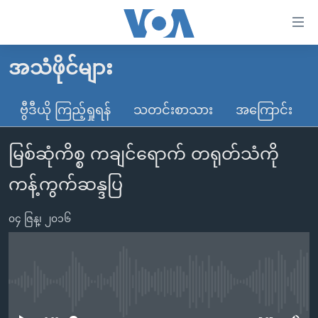
သုံး
ရ
လွယ်ကူ
အသံဖိုင်များ
မူလစာမျက်နှာ
စေ
မြန်မာ
ဗွီဒီယို ကြည့်ရှုရန်
သတင်းစာသား
အကြောင်း
သည့်
ကမ္ဘာ့သတင်းများ
Link
မြစ်ဆုံကိစ္စ ကချင်ရောက် တရုတ်သံကို
ဗွီဒီယို
နိုင်ငံတကာ
များ
သတင်းလွတ်လပ်ခွင့်
အမေရိကန်
ကန့်ကွက်ဆန္ဒပြ
ပင်မ
ရပ်ဝန်းတခု လမ်းတခု အလွန်
တရုတ်
အကြောင်းအရာ
၀၄ ဇြန္၊ ၂၀၁၆
သို့
အင်္ဂလိပ်စာလေ့လာမယ်
အစ္စရေး-ပါလက်စတိုင်း
ကျော်
အပတ်စဉ်ကဏ္ဍများ
အမေရိကန်သုံးအီဒီယံ
ကြည့်
ရေဒီယိုနှင့်ရုပ်သံ အချက်အလက်များ
မကြေးမုံရဲ့ အင်္ဂလိပ်စာ
ရေဒီယို
ရန်
No media source currently available
ပင်မ
ရေဒီယို/တီဗွီအစီအစဉ်
ရုပ်ရှင်ထဲက အင်္ဂလိပ်စာ
တီဗွီ