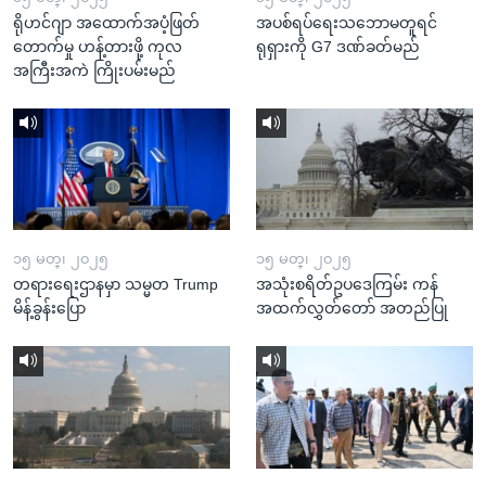
ရိုဟင်ဂျာ အထောက်အပံ့ဖြတ်
အပစ်ရပ်ရေးသဘောမတူရင်
တောက်မှု ဟန့်တားဖို့ ကုလ
ရုရှားကို G7 ဒဏ်ခတ်မည်
အကြီးအကဲ ကြိုးပမ်းမည်
၁၅ မတ္၊ ၂၀၂၅
၁၅ မတ္၊ ၂၀၂၅
တရားရေးဌာနမှာ သမ္မတ Trump
အသုံးစရိတ်ဥပဒေကြမ်း ကန်
မိန့်ခွန်းပြော
အထက်လွှတ်တော် အတည်ပြု