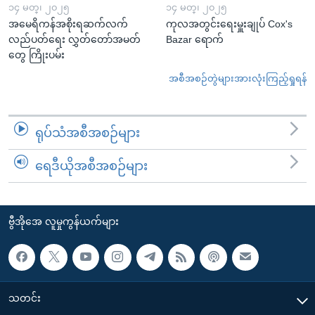
၁၄ မတ္၊ ၂၀၂၅
၁၄ မတ္၊ ၂၀၂၅
အမေရိကန်အစိုးရဆက်လက်
ကုလအတွင်းရေးမှူးချုပ် Cox's
လည်ပတ်ရေး လွှတ်တော်အမတ်
Bazar ရောက်
တွေ ကြိုးပမ်း
အစီအစဉ်တွဲများအားလုံးကြည့်ရှုရန်
ရုပ်သံအစီအစဉ်များ
ရေဒီယိုအစီအစဉ်များ
ဗွီအိုအေ လူမှုကွန်ယက်များ
သတင်း