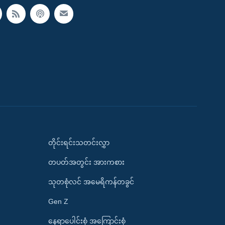
တိုင်းရင်းသတင်းလွှာ
တပတ်အတွင်း အားကစား
သုတစုံလင် အမေရိကန်တခွင်
Gen Z
နေရာပေါင်းစုံ အကြောင်းစုံ