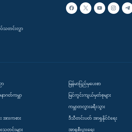
းလ်သတင်းလွှာ
ပညာ
မြန်မာပြည်မှပေးစာ
အနာဂတ်ကမ္ဘာ
မြင်ကွင်းကျယ်မှတ်စုများ
ကမ္ဘာတလွှားခရီးသွား
း အားကစား
ဒီသီတင်းပတ် အာရှနိုင်ငံရေး
ားသတင်းများ
အာရှစီးပွားရေး