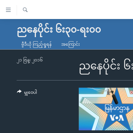
သုံး
ရ
ရှာဖွေ
လွယ်ကူ
မူလစာမျက်နှာ
ညနေပိုင်း ၆း၃၀-ရး၀၀
ရ
စေ
မြန်မာ
လာ
ဗွီဒီယို ကြည့်ရှုရန်
အကြောင်း
သည့်
ဒ်
ကမ္ဘာ့သတင်းများ
Link
ဗွီဒီယို
နိုင်ငံတကာ
၂၁ ဇြန္၊ ၂၀၁၆
ညနေပိုင်း 
များ
သတင်းလွတ်လပ်ခွင့်
အမေရိကန်
ပင်မ
ရပ်ဝန်းတခု လမ်းတခု အလွန်
တရုတ်
အကြောင်းအရာ
အင်္ဂလိပ်စာလေ့လာမယ်
အစ္စရေး-ပါလက်စတိုင်း
မျှဝေပါ
သို့
အပတ်စဉ်ကဏ္ဍများ
အမေရိကန်သုံးအီဒီယံ
ကျော်
ကြည့်
ရေဒီယိုနှင့်ရုပ်သံ အချက်အလက်များ
မကြေးမုံရဲ့ အင်္ဂလိပ်စာ
ရေဒီယို
ရန်
ရေဒီယို/တီဗွီအစီအစဉ်
ရုပ်ရှင်ထဲက အင်္ဂလိပ်စာ
တီဗွီ
ပင်မ