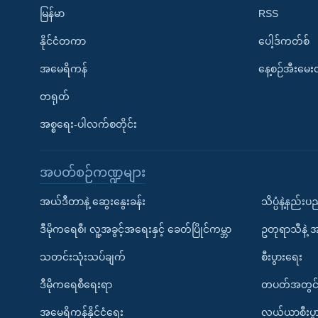
မြန်မာ
RSS
နိုင်ငံတကာ
ပေါ့ဒ်ကတ်စ်
အမေရိကန်
နေ့စဉ်အီးမေ
တရုတ်
အစ္စရေး-ပါလက်စတိုင်း
အပတ်စဉ်ကဏ္ဍများ
အယ်ဒီတာနဲ့ ဆွေးနွေးခန်း
သိပ္ပံနဲ့နည်း
ဒီမိုကရေစီ၊ လူ့အခွင့်အရေးနှင့် ခေတ်ပြိုင်ကမ္ဘာ
ဥတုရာသီနဲ့ 
သတင်းသုံးသပ်ချက်
စီးပွားရေး
ဒီမိုကရေစီရေးရာ
တပတ်အတွင်
အမေရိကန်နိုင်ငံရေး
လယ်ယာစီးပွ