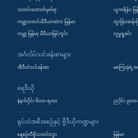
သတင်းထောက်မှတ်စု
ယူကရိန်း၊ မြန
ကမ္ဘာ့သတင်းမီဒီယာထဲက မြန်မာ
ထူးခြားဆန်း
ကမ္ဘာ့ မြန်မာ့ မီဒီယာမြင်ကွင်း
လူမှုရှုခင်း
အင်္ဂလိပ်သင်ခန်းစာများ
အီဒီယံသင်ခန်းစာ
မကြေးမုံရဲ့အင
ရေဒီယို
နံနက်ပိုင်း ၆း၀၀-ရး၀၀
ညပိုင်း ၉း၀
ရုပ်သံအစီအစဉ်နှင့် ဗွီဒီယိုကဏ္ဍများ
နေ့စဉ်တီဗွီသတင်းလွှာ
မြန်မာ