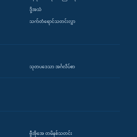
ဒို့အသံ
သက်တံရောင်သတင်းလွှာ
သုတပဒေသာ အင်္ဂလိပ်စာ
ဗွီအိုအေ တမိနစ်သတင်း