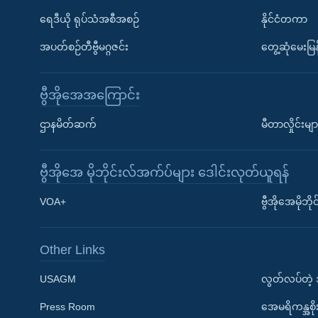
ရေဒီယို ရုပ်သံအစီအစဉ်
နိုင်ငံတကာ
အပတ်စဉ်တီဗွီမဂ္ဂဇင်း
တွေ့ဆုံမေးမြန
ဗွီအိုအေအကြောင်း
ဌာနမိတ်ဆက်
မီတာလှိုင်းမျာ
ဗွီအိုအေ မိုဘိုင်းလ်အက်ပ်များ ဒေါင်းလုတ်ယူရန်
Learning English
VOA+
ဗွီအိုအေမိုဘ
ဗွီအိုအေ လူမှုကွန်ယက်များ
Other Links
USAGM
လွတ်လပ်တဲ့
Press Room
အေမရိကန္အစိ
ဘာသာစကားများ