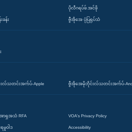
ပိုလီဂရပ်ဖ်.အင်ဖို
်းခန်း
ဗွီအိုအေ ပုံပြရုပ်သံ
း
ိုင်းလ်သတင်းအက်ပ်-Apple
ဗွီအိုအေမိုဘိုင်းလ်သတင်းအက်ပ်-An
 အာရှအသံ RFA
VOA's Privacy Policy
ုးရမူဝါဒ
Accessibility