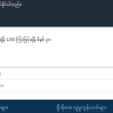
်နိုင်ပါသည်။
န် 1200 ကြာမြင့်ချိန် မိနစ် ၃၀
း
ား
ုများ
ဗွီအိုအေ လူမှုကွန်ယက်များ