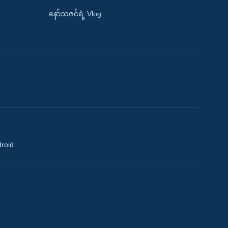
နော်သဇင်ရဲ့ Vlog
droid