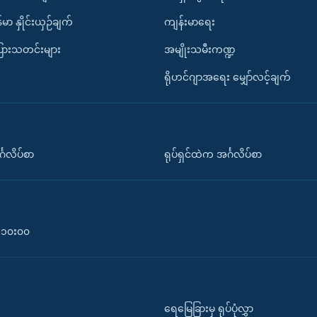
်မာ နှိုင်းယှဉ်ချက်
ကျန်းမာရေး
ပြားသတင်းများ
အမျိုးသမီးကဏ္ဍ
ရိုဟင်ဂျာအရေး မျှော်လင့်ချက်
်္ဂလိပ်စာ
ရုပ်ရှင်ထဲက အင်္ဂလိပ်စာ
၀-၁၀း၀၀
ရေမြေခြားမှ ရုပ်ပုံလွှာ