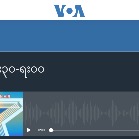
၆း၃၀-ရး၀၀
No media source currently availa
0:00