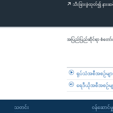
သုတပဒေသာ အင်္ဂလိပ်စာ
အ
သီးခြားခွဲထုတ်၍ နားဆင
ညွန်း
စာမျက်နှာ
သို့
ကျော်
ကြည့်
အပြည်ပြည်ဆိုင်ရာ စံတော်ချိ
ရန်
ရှာဖွေ
ရန်
နေရာ
သို့
ရုပ်သံအစီအစဉ်မျာ
ကျော်
ရန်
ရေဒီယိုအစီအစဉ်မျ
သတင်း
၀န်ဆောင်မှ