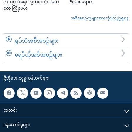
လည်ပတ်ရေး လွှတ်တော်အမတ်
Bazar ရောက်
တွေ ကြိုးပမ်း
အစီအစဉ်တွဲများအားလုံးကြည့်ရှုရန်
ရုပ်သံအစီအစဉ်များ
ရေဒီယိုအစီအစဉ်များ
ဗွီအိုအေ လူမှုကွန်ယက်များ
သတင်း
၀န်ဆောင်မှုများ