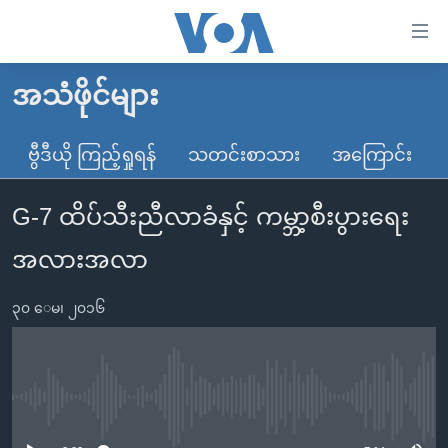
သုံး
ရ
လွယ်ကူ
အသံဖိုင်များ
မူလစာမျက်နှာ
စေ
မြန်မာ
ဗွီဒီယို ကြည့်ရှုရန်
သတင်းစာသား
အကြောင်း
သည့်
ကမ္ဘာ့သတင်းများ
Link
G-7 ထိပ်သီးညီလာခံနှင့် ကမ္ဘာ့စီးပွားရေး
ဗွီဒီယို
နိုင်ငံတကာ
များ
သတင်းလွတ်လပ်ခွင့်
အမေရိကန်
အလားအလာ
ပင်မ
ရပ်ဝန်းတခု လမ်းတခု အလွန်
တရုတ်
အကြောင်းအရာ
၃၀ ေမ၊ ၂၀၁၆
သို့
အင်္ဂလိပ်စာလေ့လာမယ်
အစ္စရေး-ပါလက်စတိုင်း
ကျော်
အပတ်စဉ်ကဏ္ဍများ
အမေရိကန်သုံးအီဒီယံ
ကြည့်
ရေဒီယိုနှင့်ရုပ်သံ အချက်အလက်များ
မကြေးမုံရဲ့ အင်္ဂလိပ်စာ
ရေဒီယို
ရန်
No media source currently available
ပင်မ
ရေဒီယို/တီဗွီအစီအစဉ်
ရုပ်ရှင်ထဲက အင်္ဂလိပ်စာ
တီဗွီ