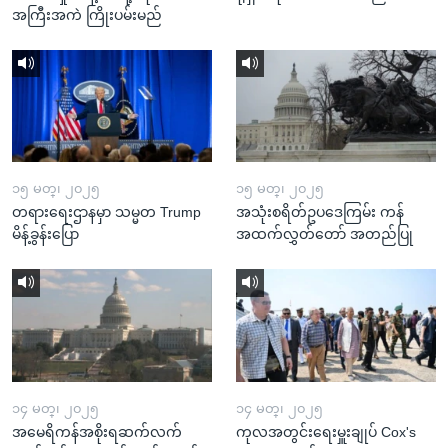
အကြီးအကဲ ကြိုးပမ်းမည်
၁၅ မတ္၊ ၂၀၂၅
၁၅ မတ္၊ ၂၀၂၅
တရားရေးဌာနမှာ သမ္မတ Trump
အသုံးစရိတ်ဥပဒေကြမ်း ကန်
မိန့်ခွန်းပြော
အထက်လွှတ်တော် အတည်ပြု
၁၄ မတ္၊ ၂၀၂၅
၁၄ မတ္၊ ၂၀၂၅
အမေရိကန်အစိုးရဆက်လက်
ကုလအတွင်းရေးမှူးချုပ် Cox's