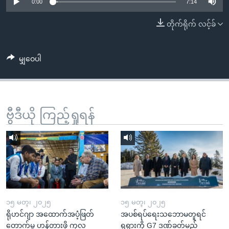
အ
0:00
7:14
သုတပဒေသာ အင်္ဂလိပ်စာ
ညွန်း
Learning English
တိုက်ရိုက် လင့်ခ်
စာမျက်နှာ
သို့
ဗွီအိုအေ လူမှုကွန်ယက်များ
ကျော်
မျှဝေပါ
ကြည့်
ရန်
ဘာသာစကားများ
ရှာဖွေ
ဗွီဒီယို ကြည့်ရှုရန်
ရန်
နေရာ
သို့
ကျော်
ရန်
၁၅ မတ္၊ ၂၀၂၅
၁၅ မတ္၊ ၂၀၂၅
ရိုဟင်ဂျာ အထောက်အပံ့ဖြတ်
အပစ်ရပ်ရေးသဘောမတူရင်
တောက်မှု ဟန့်တားဖို့ ကုလ
ရုရှားကို G7 ဒဏ်ခတ်မည်