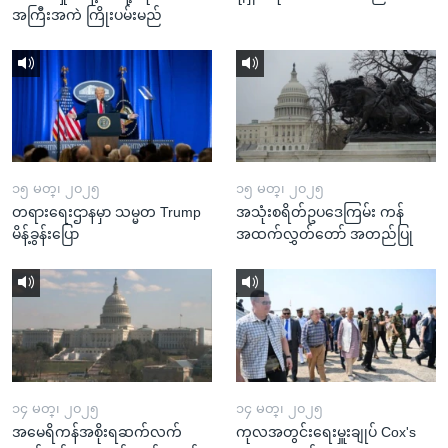
အကြီးအကဲ ကြိုးပမ်းမည်
၁၅ မတ္၊ ၂၀၂၅
၁၅ မတ္၊ ၂၀၂၅
တရားရေးဌာနမှာ သမ္မတ Trump
အသုံးစရိတ်ဥပဒေကြမ်း ကန်
မိန့်ခွန်းပြော
အထက်လွှတ်တော် အတည်ပြု
၁၄ မတ္၊ ၂၀၂၅
၁၄ မတ္၊ ၂၀၂၅
အမေရိကန်အစိုးရဆက်လက်
ကုလအတွင်းရေးမှူးချုပ် Cox's