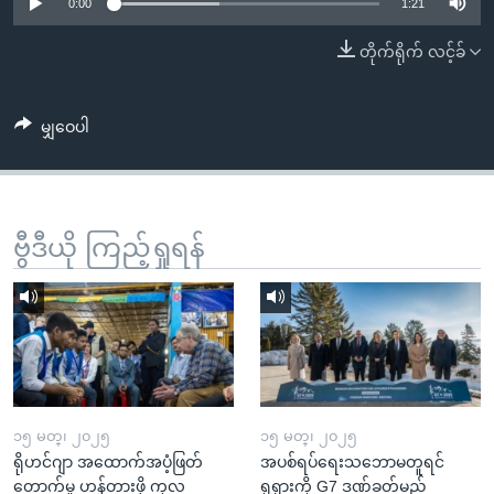
အ
0:00
1:21
သုတပဒေသာ အင်္ဂလိပ်စာ
ညွန်း
Learning English
တိုက်ရိုက် လင့်ခ်
စာမျက်နှာ
သို့
ဗွီအိုအေ လူမှုကွန်ယက်များ
ကျော်
မျှဝေပါ
ကြည့်
ရန်
ဘာသာစကားများ
ရှာဖွေ
ဗွီဒီယို ကြည့်ရှုရန်
ရန်
နေရာ
သို့
ကျော်
ရန်
၁၅ မတ္၊ ၂၀၂၅
၁၅ မတ္၊ ၂၀၂၅
ရိုဟင်ဂျာ အထောက်အပံ့ဖြတ်
အပစ်ရပ်ရေးသဘောမတူရင်
တောက်မှု ဟန့်တားဖို့ ကုလ
ရုရှားကို G7 ဒဏ်ခတ်မည်