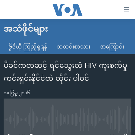
သုံး
ရ
လွယ်ကူ
အသံဖိုင်များ
မူလစာမျက်နှာ
စေ
မြန်မာ
ဗွီဒီယို ကြည့်ရှုရန်
သတင်းစာသား
အကြောင်း
သည့်
ကမ္ဘာ့သတင်းများ
Link
မိခင်ကတဆင့် ရင်သွေးထံ HIV ကူးစက်မှု
ဗွီဒီယို
နိုင်ငံတကာ
များ
သတင်းလွတ်လပ်ခွင့်
အမေရိကန်
ကင်းရှင်းနိုင်ငံထဲ ထိုင်း ပါဝင်
ပင်မ
ရပ်ဝန်းတခု လမ်းတခု အလွန်
တရုတ်
အကြောင်းအရာ
၀၈ ဇြန္၊ ၂၀၁၆
သို့
အင်္ဂလိပ်စာလေ့လာမယ်
အစ္စရေး-ပါလက်စတိုင်း
ကျော်
အပတ်စဉ်ကဏ္ဍများ
အမေရိကန်သုံးအီဒီယံ
ကြည့်
ရေဒီယိုနှင့်ရုပ်သံ အချက်အလက်များ
မကြေးမုံရဲ့ အင်္ဂလိပ်စာ
ရေဒီယို
ရန်
No media source currently available
ပင်မ
ရေဒီယို/တီဗွီအစီအစဉ်
ရုပ်ရှင်ထဲက အင်္ဂလိပ်စာ
တီဗွီ