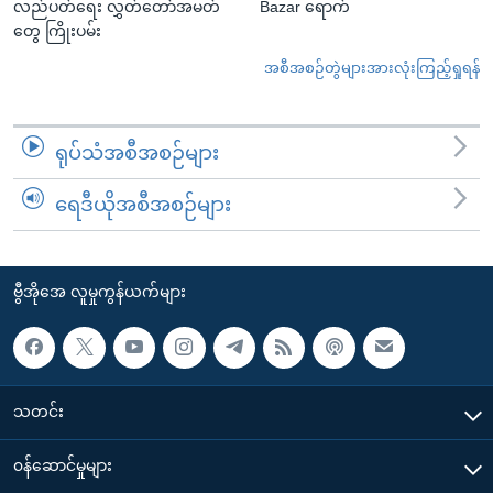
လည်ပတ်ရေး လွှတ်တော်အမတ်
Bazar ရောက်
တွေ ကြိုးပမ်း
အစီအစဉ်တွဲများအားလုံးကြည့်ရှုရန်
ရုပ်သံအစီအစဉ်များ
ရေဒီယိုအစီအစဉ်များ
ဗွီအိုအေ လူမှုကွန်ယက်များ
သတင်း
၀န်ဆောင်မှုများ