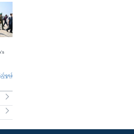
x's
်ရှုရန်