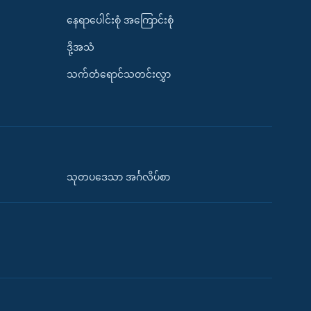
နေရာပေါင်းစုံ အကြောင်းစုံ
ဒို့အသံ
သက်တံရောင်သတင်းလွှာ
သုတပဒေသာ အင်္ဂလိပ်စာ