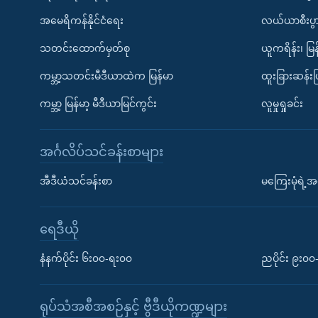
အမေရိကန်နိုင်ငံရေး
လယ်ယာစီးပွ
သတင်းထောက်မှတ်စု
ယူကရိန်း၊ မြန
ကမ္ဘာ့သတင်းမီဒီယာထဲက မြန်မာ
ထူးခြားဆန်း
ကမ္ဘာ့ မြန်မာ့ မီဒီယာမြင်ကွင်း
လူမှုရှုခင်း
အင်္ဂလိပ်သင်ခန်းစာများ
အီဒီယံသင်ခန်းစာ
မကြေးမုံရဲ့အင
ရေဒီယို
နံနက်ပိုင်း ၆း၀၀-ရး၀၀
ညပိုင်း ၉း၀
ရုပ်သံအစီအစဉ်နှင့် ဗွီဒီယိုကဏ္ဍများ