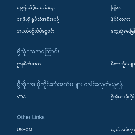
နေ့စဉ်တီဗွီသတင်းလွှာ
မြန်မာ
ရေဒီယို ရုပ်သံအစီအစဉ်
နိုင်ငံတကာ
အပတ်စဉ်တီဗွီမဂ္ဂဇင်း
တွေ့ဆုံမေးမြန
ဗွီအိုအေအကြောင်း
ဌာနမိတ်ဆက်
မီတာလှိုင်းမျာ
ဗွီအိုအေ မိုဘိုင်းလ်အက်ပ်များ ဒေါင်းလုတ်ယူရန်
Learning English
VOA+
ဗွီအိုအေမိုဘ
ဗွီအိုအေ လူမှုကွန်ယက်များ
Other Links
USAGM
လွတ်လပ်တဲ့