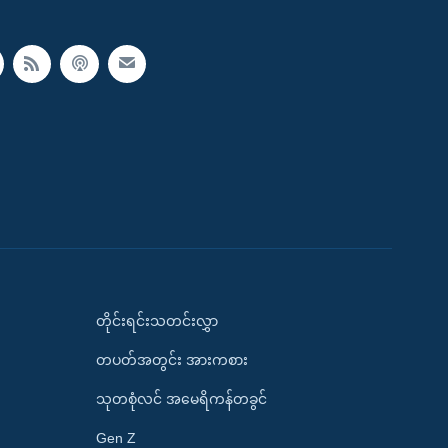
တိုင်းရင်းသတင်းလွှာ
တပတ်အတွင်း အားကစား
သုတစုံလင် အမေရိကန်တခွင်
Gen Z