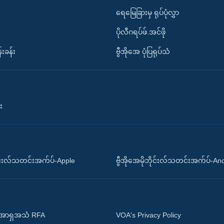
ရေမြေခြားမှ ရုပ်ပုံလွှာ
ပိုလီဂရပ်ဖ်.အင်ဖို
်းခန်း
ဗွီအိုအေ ပုံပြရုပ်သံ
း
ိုင်းလ်သတင်းအက်ပ်-Apple
ဗွီအိုအေမိုဘိုင်းလ်သတင်းအက်ပ်-An
 အာရှအသံ RFA
VOA's Privacy Policy