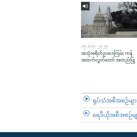
၁၅ မတ္၊ ၂၀၂၅
အသုံးစရိတ်ဥပဒေကြမ်း ကန်
အထက်လွှတ်တော် အတည်ပြု
ရုပ်သံအစီအစဉ်မျာ
ရေဒီယိုအစီအစဉ်မျ