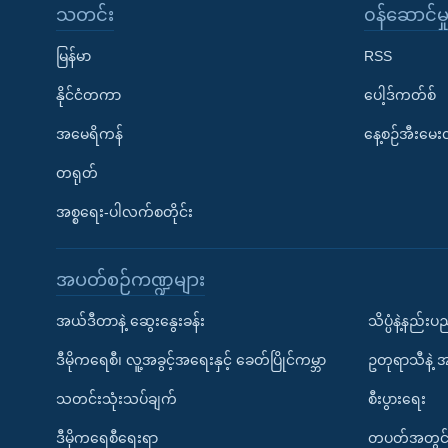
သတင်း
၀န်ဆောင်မှ
မြန်မာ
RSS
နိုင်ငံတကာ
ပေါ့ဒ်ကတ်စ်
အမေရိကန်
နေ့စဉ်အီးမေ
တရုတ်
အစ္စရေး-ပါလက်စတိုင်း
အပတ်စဉ်ကဏ္ဍများ
အယ်ဒီတာနဲ့ ဆွေးနွေးခန်း
သိပ္ပံနဲ့နည်း
ဒီမိုကရေစီ၊ လူ့အခွင့်အရေးနှင့် ခေတ်ပြိုင်ကမ္ဘာ
ဥတုရာသီနဲ့ 
သတင်းသုံးသပ်ချက်
စီးပွားရေး
ဒီမိုကရေစီရေးရာ
တပတ်အတွင်