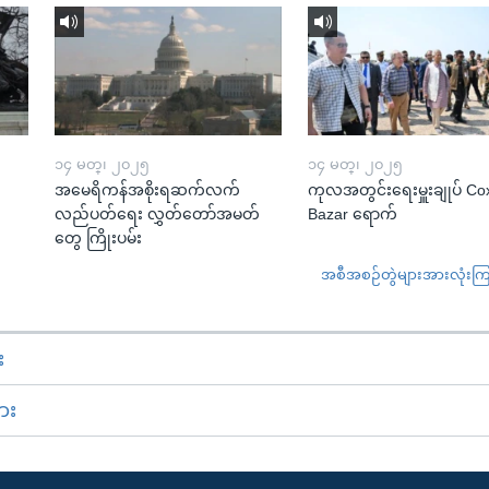
၁၄ မတ္၊ ၂၀၂၅
၁၄ မတ္၊ ၂၀၂၅
အမေရိကန်အစိုးရဆက်လက်
ကုလအတွင်းရေးမှူးချုပ် Co
လည်ပတ်ရေး လွှတ်တော်အမတ်
Bazar ရောက်
တွေ ကြိုးပမ်း
အစီအစဉ်တွဲများအားလုံးကြည့
း
ား