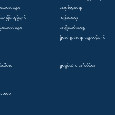
ားသတင်းများ
အာရှစီးပွားရေး
်မာ နှိုင်းယှဉ်ချက်
ကျန်းမာရေး
ပြားသတင်းများ
အမျိုးသမီးကဏ္ဍ
ရိုဟင်ဂျာအရေး မျှော်လင့်ချက်
်္ဂလိပ်စာ
ရုပ်ရှင်ထဲက အင်္ဂလိပ်စာ
၀-၁၀း၀၀