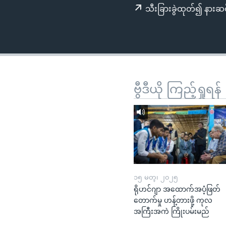
သုတပဒေသာ အင်္ဂလိပ်စာ
အ
သီးခြားခွဲထုတ်၍ နားဆင
ညွန်း
စာမျက်နှာ
သို့
ကျော်
ကြည့်
ရန်
ဗွီဒီယို ကြည့်ရှုရန်
ရှာဖွေ
ရန်
နေရာ
သို့
ကျော်
ရန်
၁၅ မတ္၊ ၂၀၂၅
ရိုဟင်ဂျာ အထောက်အပံ့ဖြတ်
တောက်မှု ဟန့်တားဖို့ ကုလ
အကြီးအကဲ ကြိုးပမ်းမည်