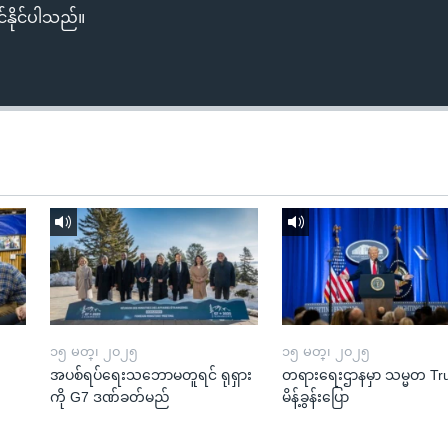
်နိုင်ပါသည်။
၁၅ မတ္၊ ၂၀၂၅
၁၅ မတ္၊ ၂၀၂၅
အပစ်ရပ်ရေးသဘောမတူရင် ရုရှား
တရားရေးဌာနမှာ သမ္မတ T
ကို G7 ဒဏ်ခတ်မည်
မိန့်ခွန်းပြော