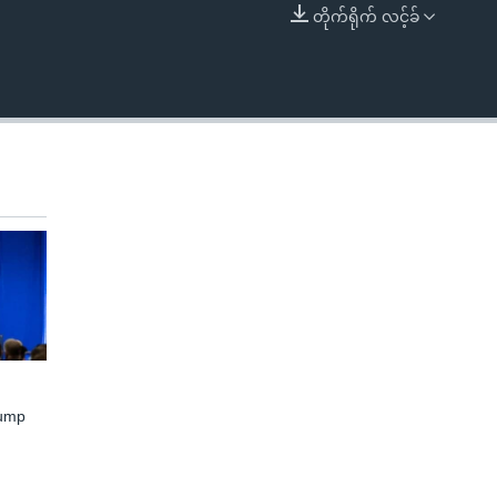
တိုက်ရိုက် လင့်ခ်
EMBED
rump