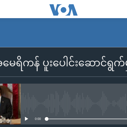
 အမေရိကန် ပူးပေါင်းဆောင်ရွက်မှု
No media source currently availa
0:00