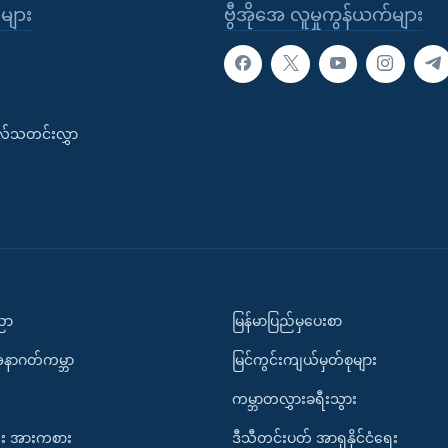
ုများ
ဗွီအိုအေ လူမှုကွန်ယက်များ
းလ်သတင်းလွှာ
ပညာ
မြန်မာပြည်မှပေးစာ
အနာဂတ်ကမ္ဘာ
မြင်ကွင်းကျယ်မှတ်စုများ
ကမ္ဘာတလွှားခရီးသွား
း အားကစား
ဒီသီတင်းပတ် အာရှနိုင်ငံရေး