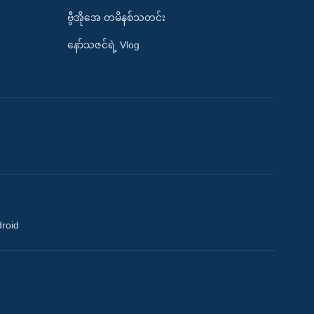
ဗွီအိုအေ တမိနစ်သတင်း
နော်သဇင်ရဲ့ Vlog
droid