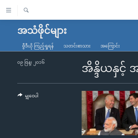
သုံး
ရ
ရှာဖွေ
လွယ်ကူ
မူလစာမျက်နှာ
အသံဖိုင်များ
ရ
စေ
မြန်မာ
လာ
ဗွီဒီယို ကြည့်ရှုရန်
သတင်းစာသား
အကြောင်း
သည့်
ဒ်
ကမ္ဘာ့သတင်းများ
Link
ဗွီဒီယို
နိုင်ငံတကာ
၀၉ ဇြန္၊ ၂၀၁၆
အိန္ဒိယနှင့်
များ
သတင်းလွတ်လပ်ခွင့်
အမေရိကန်
ပင်မ
ရပ်ဝန်းတခု လမ်းတခု အလွန်
တရုတ်
အကြောင်းအရာ
အင်္ဂလိပ်စာလေ့လာမယ်
အစ္စရေး-ပါလက်စတိုင်း
မျှဝေပါ
သို့
အပတ်စဉ်ကဏ္ဍများ
အမေရိကန်သုံးအီဒီယံ
ကျော်
ကြည့်
ရေဒီယိုနှင့်ရုပ်သံ အချက်အလက်များ
မကြေးမုံရဲ့ အင်္ဂလိပ်စာ
ရေဒီယို
ရန်
ရေဒီယို/တီဗွီအစီအစဉ်
ရုပ်ရှင်ထဲက အင်္ဂလိပ်စာ
တီဗွီ
ပင်မ