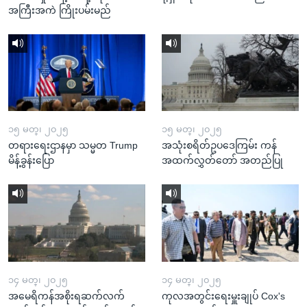
အကြီးအကဲ ကြိုးပမ်းမည်
၁၅ မတ္၊ ၂၀၂၅
၁၅ မတ္၊ ၂၀၂၅
တရားရေးဌာနမှာ သမ္မတ Trump
အသုံးစရိတ်ဥပဒေကြမ်း ကန်
မိန့်ခွန်းပြော
အထက်လွှတ်တော် အတည်ပြု
၁၄ မတ္၊ ၂၀၂၅
၁၄ မတ္၊ ၂၀၂၅
အမေရိကန်အစိုးရဆက်လက်
ကုလအတွင်းရေးမှူးချုပ် Cox's