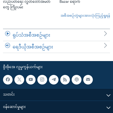
လည်ပတ်ရေး လွှတ်တော်အမတ်
Bazar ရောက်
တွေ ကြိုးပမ်း
အစီအစဉ်တွဲများအားလုံးကြည့်ရှုရန်
ရုပ်သံအစီအစဉ်များ
ရေဒီယိုအစီအစဉ်များ
ဗွီအိုအေ လူမှုကွန်ယက်များ
သတင်း
၀န်ဆောင်မှုများ