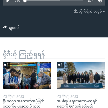
အ
0:00
1:07
သုတပဒေသာ အင်္ဂလိပ်စာ
ညွန်း
Learning English
တိုက်ရိုက် လင့်ခ်
စာမျက်နှာ
သို့
ဗွီအိုအေ လူမှုကွန်ယက်များ
ကျော်
မျှဝေပါ
ကြည့်
ရန်
ဘာသာစကားများ
ရှာဖွေ
ဗွီဒီယို ကြည့်ရှုရန်
ရန်
နေရာ
သို့
ကျော်
ရန်
၁၅ မတ္၊ ၂၀၂၅
၁၅ မတ္၊ ၂၀၂၅
ရိုဟင်ဂျာ အထောက်အပံ့ဖြတ်
အပစ်ရပ်ရေးသဘောမတူရင်
တောက်မှု ဟန့်တားဖို့ ကုလ
ရုရှားကို G7 ဒဏ်ခတ်မည်