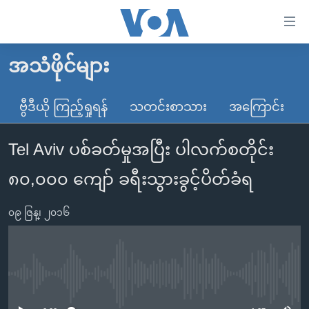
သုံး
ရ
လွယ်ကူ
အသံဖိုင်များ
မူလစာမျက်နှာ
စေ
မြန်မာ
ဗွီဒီယို ကြည့်ရှုရန်
သတင်းစာသား
အကြောင်း
သည့်
ကမ္ဘာ့သတင်းများ
Link
Tel Aviv ပစ်ခတ်မှုအပြီး ပါလက်စတိုင်း
ဗွီဒီယို
နိုင်ငံတကာ
များ
သတင်းလွတ်လပ်ခွင့်
အမေရိကန်
၈၀,၀၀၀ ကျော် ခရီးသွားခွင့်ပိတ်ခံရ
ပင်မ
ရပ်ဝန်းတခု လမ်းတခု အလွန်
တရုတ်
အကြောင်းအရာ
၀၉ ဇြန္၊ ၂၀၁၆
သို့
အင်္ဂလိပ်စာလေ့လာမယ်
အစ္စရေး-ပါလက်စတိုင်း
ကျော်
အပတ်စဉ်ကဏ္ဍများ
အမေရိကန်သုံးအီဒီယံ
ကြည့်
ရေဒီယိုနှင့်ရုပ်သံ အချက်အလက်များ
မကြေးမုံရဲ့ အင်္ဂလိပ်စာ
ရေဒီယို
ရန်
No media source currently available
ပင်မ
ရေဒီယို/တီဗွီအစီအစဉ်
ရုပ်ရှင်ထဲက အင်္ဂလိပ်စာ
တီဗွီ