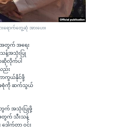
ားရောက်တွေ့ဆုံ အားပေး။
ေ အတွက် အရေး
န့်အသုံးပြု
ဆိုလိုက်ပါ
ုလည်း
ယ်နိုင်ဖို့
အစုံကို ဆက်သွယ်
 အသုံးပြုဖို့
တွက် သီးသန့်
း ဒေါက်တာ ဝင်း