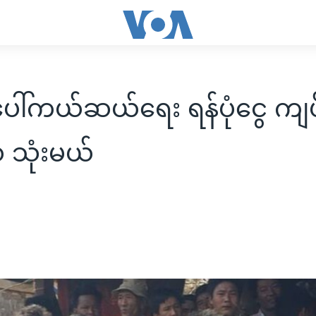
ါ်ကယ်ဆယ်ရေး ရန်ပုံငွေ ကျပ
 သုံးမယ်