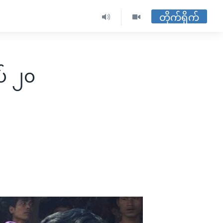
တိုက်ရိုက်
် ၂၀