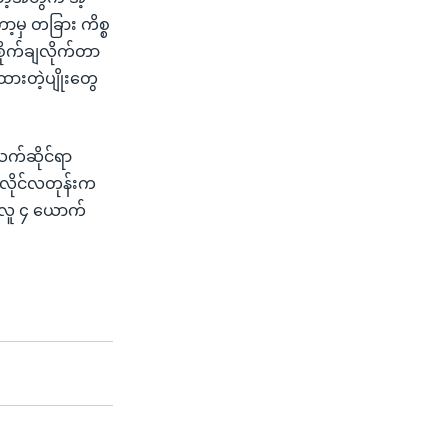
ာ့မှ တခြား ကိစ္စ
ိုက်ချလိုက်တာ
ဲထားတဲ့ပျိုးတွေ
က်ဆိုင်ရာ
ဇူလိုင်လတုန်းက
း လူ ၄ ယောက်