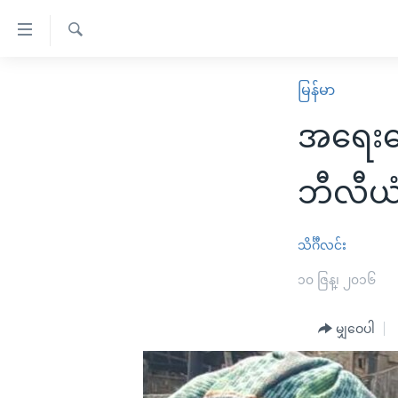
သုံး
ရ
ရှာဖွေ
လွယ်ကူ
မူလစာမျက်နှာ
မြန်မာ
ရ
စေ
မြန်မာ
လာ
အရေးပေ
သည့်
ဒ်
ကမ္ဘာ့သတင်းများ
Link
ဗွီဒီယို
နိုင်ငံတကာ
ဘီလီယံ
များ
သတင်းလွတ်လပ်ခွင့်
အမေရိကန်
ပင်မ
ရပ်ဝန်းတခု လမ်းတခု အလွန်
တရုတ်
သိင်္ဂီလင်း
အကြောင်းအရာ
အင်္ဂလိပ်စာလေ့လာမယ်
အစ္စရေး-ပါလက်စတိုင်း
၁၀ ဇြန္၊ ၂၀၁၆
သို့
အပတ်စဉ်ကဏ္ဍများ
အမေရိကန်သုံးအီဒီယံ
ကျော်
မျှဝေပါ
ကြည့်
ရေဒီယိုနှင့်ရုပ်သံ အချက်အလက်များ
မကြေးမုံရဲ့ အင်္ဂလိပ်စာ
ရေဒီယို
ရန်
ရေဒီယို/တီဗွီအစီအစဉ်
ရုပ်ရှင်ထဲက အင်္ဂလိပ်စာ
တီဗွီ
ပင်မ