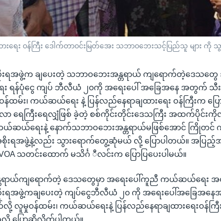
ထားရေး ဝန်ကြီး ဒေါက်တာဝင်းမြတ်အေး သဘာဝဘေးသင့်ပြည်သူ များ ကို သွ
ိုးရအဖွဲ့က ချပေးတဲ့ သဘာဝဘေးအန္တရာယ် ကျရောက်တဲ့ဒေသတွ
 ရန်ပုံငွေ ကျပ် ဘီလီယံ ၂၀ကို အရေးပေါ် အခြေအနေ အတွက် သီးသ
မှုဝန်ထမ်း၊ ကယ်ဆယ်ရေး နဲ့ ပြန်လည်နေရာချထားရေး ဝန်ကြီးက ပြော
ေကြီးရေလျှံဖြစ် ခဲ့တဲ့ စစ်ကိုင်းတိုင်းဒေသကြီး အထက်ပိုင်းကိ
ကယ်ဆယ်ရေးနဲ့ နောက်သဘာဝဘေးအန္တရာယ်မဖြစ်အောင် ကြိုတင် ကာကွ
စိုးရအဖွဲ့နဲ့လည်း သွားရောက်တွေ့ဆုံမယ် လို့ ပြောပါတယ်။ အပြည့်
့ VOA သတင်းထောက် မသိင်္ဂ ီလင်းက ပြောပြပေးပါမယ်။
ာယ်ကျရောက်တဲ့ ဒေသတွေမှာ အရေးပေါ်ကူညီ ကယ်ဆယ်ရေး အတွက်
ိုးရအဖွဲ့ကချပေးတဲ့ ကျပ်ငွေဘီလီယံ ၂၀ ကို အရေးပေါ်အခြေအနေအ
်လို့ လူမှုဝန်ထမ်း၊ ကယ်ဆယ်ရေးနဲ့ ပြန်လည်နေရာချထားရေးဝန်ကြီ
ို ပြောဆိုလိုက်ပါတယ်။