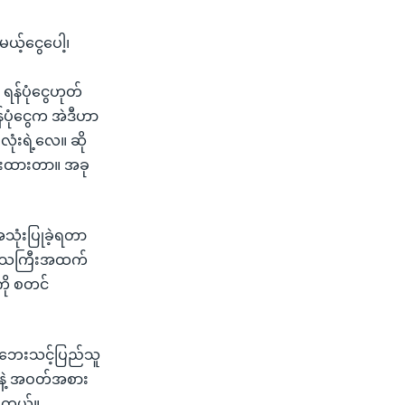
ယ့်ငွေပေါ့၊
န်ပုံငွေဟုတ်
န်ပုံငွေက အဲဒီဟာ
လုံးရဲ့လေ။ ဆို
ပေးထားတာ။ အခု
သုံးပြုခဲ့ရတာ
ုင်းဒေသကြီးအထက်
ကို စတင်
ရေဘေးသင့်ပြည်သူ
းနဲ့ အဝတ်အစား
ါတယ်။