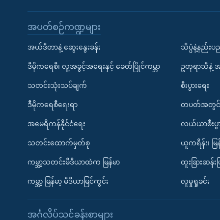
အပတ်စဉ်ကဏ္ဍများ
အယ်ဒီတာနဲ့ ဆွေးနွေးခန်း
သိပ္ပံနဲ့နည်း
ဒီမိုကရေစီ၊ လူ့အခွင့်အရေးနှင့် ခေတ်ပြိုင်ကမ္ဘာ
ဥတုရာသီနဲ့ 
သတင်းသုံးသပ်ချက်
စီးပွားရေး
ဒီမိုကရေစီရေးရာ
တပတ်အတွင်
အမေရိကန်နိုင်ငံရေး
လယ်ယာစီးပွ
သတင်းထောက်မှတ်စု
ယူကရိန်း၊ မြန
ကမ္ဘာ့သတင်းမီဒီယာထဲက မြန်မာ
ထူးခြားဆန်း
ကမ္ဘာ့ မြန်မာ့ မီဒီယာမြင်ကွင်း
လူမှုရှုခင်း
အင်္ဂလိပ်သင်ခန်းစာများ