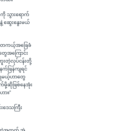
းကို သွားရောက်
နဲ့ ဆွေးနွေးမယ်
 က တကယ့်အခြေခံ
ဒါတွေအကြောင်း
တဲ့လုပ်ငန်းတို့
နက်ဖြန်ကျရင်
်းရမယ့်ဟာတွေ
ု့ဆိုဖြစ်နေအုံး
ံးဟာ။”
ုင်းဒေသကြီး
တဲ့အတွက် အဲ့