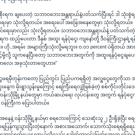
ိုးရက ချပေးတဲ့ သဘာဝဘေးအန္တရာယ်နဲ့ပတ်သက်ပြီးရင် ဒါ သုံးစွဲရမ
ရေးမှာ သုံးလို့ရတယ်။ အရေးပေါ် အခြေအနေတွေမှာ သုံးလို့ရတယ်။
ရေးမှာလည်း သုံးလို့ရတယ်။ သဘာဝဘေးအန္တရာယ်နဲ့ ပတ်သက်တဲ့ ရ
က ထည့်ပေးတာ ဒီနှစ် အထူး ရန်ပုံငွေ၊ ကျနော်တို့ ဒီဝန်ကြီးဌာနရဲ့ရ
း။ ဟို..အရမ်း အများကြီးသုံးလို့မရဘူး။ ဝ.၀၁ percent ပဲရှိတယ် အား
်မို့လို့ သူကနေပြီးတော့ သဘာဝဘေးအတွက်ကို အထူးရန်ပုံငွေချ
တာလေ၊ အခုသုံးတာတွေဟာ။”
ငွေမရမှီတုန်းကတော့ ပြည်တွင်း ပြည်ပကရရှိတဲ့ အလှူငွေတွေကိုသာ အ
ဒ္ဓဟူးနေ့က မိုးရွာသွန်းမှုကြောင့် ရေကြီးရေလျှံဖြစ်ခဲ့တဲ့ စစ်ကိုင်းတိ
ဲ့ ဝန်းသိုမြို့နယ်တွေမှာ ကယ်ဆယ်ရေး လုပ်ငန်းတွေ အတွက် ရန်ပုံငွေ
ု့ ဝန်ကြီးက ပြောပါတယ်။
ဲ့ ဝန်းသိုမြို့နယ်မှာ ရေဘေးကြောင့် သေဆုံးသူ ၂ ဦးရှိခဲ့ပြီး 
ု ရေပြန်ကျသွားပြီးတဲ့နောက် အစားအသောက်၊ သောက်သုံးရေရရှိရေ
ဆောင်ရွက်ပေးနေတယ်လို့လည်း ဒေါက်တာဝင်းမြတ်အေးက ပြောပ