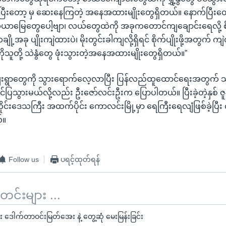
ွေပြန်ပြီးတော့ မှ ဆေးနေကြတဲ့ အနေအထားမျိုးတွေရှိတယ်။ နောက်ပြီးတေ
ာမြေတွေပေါ့ဗျာ၊ လယ်တွေထဲကို အခုကတောင်ကျချောင်းရေလို့ စ
ို့အခု ပျိုးကျဲထားပဲ၊ မိုးတွင်းခါကျလို့ရှိရင် စိုက်ပျိုးဖို့အတွက် ကျ
သူတို့ သဲနွံတွေ ဖုံးသွားတဲ့အနေအထားမျိုးတွေရှိတယ်။”
ရွာတွေကို သွားရောက်လေ့လာပြီး ပြန်လည်ထူထောင်ရေးအတွက် သ
တင်ပြသွားမယ်လို့လည်း ဦးဇော်လင်းဦးက ပြောပါတယ်။ ပြီးခဲ့တဲ့နှစ် 
ိုင်းဒေသကြီး အထက်ပိုင်း ကောလင်းမြို့မှာ ရေကြီးရေလျံဖြစ်ခဲ့ပြီ
်။
Follow us
ပရင့်ထုတ်ရန်
်းများ ...
း ဒေါက်တာဝင်းမြတ်အေး နဲ့ တွေ့ဆုံ မေးမြန်းခြင်း