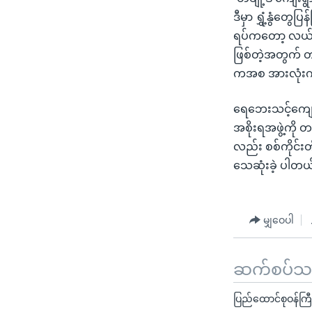
ဒီမှာ ရွှံ့နွံတ
ရပ်ကတော့ လယ်ယ
ဖြစ်တဲ့အတွက် တချ
ကအစ အားလုံးကို
ရေဘေးသင့်ကျေး
အစိုးရအဖွဲ့ကို 
လည်း စစ်ကိုင်းတ
သေဆုံးခဲ့ ပါတယ
မျှဝေပါ
ဆက်စပ်သတင
ပြည်ထောင်စုဝန်ကြီ