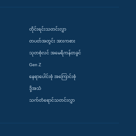
တိုင်းရင်းသတင်းလွှာ
တပတ်အတွင်း အားကစား
သုတစုံလင် အမေရိကန်တခွင်
Gen Z
နေရာပေါင်းစုံ အကြောင်းစုံ
ဒို့အသံ
သက်တံရောင်သတင်းလွှာ