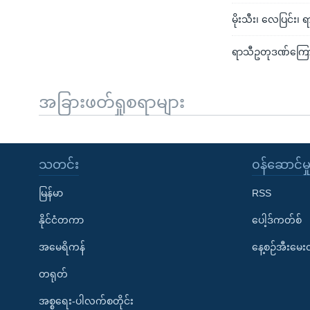
မိုးသီး၊ လေပြင်း
ရာသီဥတုဒဏ်ကြောင့်
အခြားဖတ်ရှုစရာများ
သတင်း
၀န်ဆောင်မှ
မြန်မာ
RSS
နိုင်ငံတကာ
ပေါ့ဒ်ကတ်စ်
အမေရိကန်
နေ့စဉ်အီးမေ
တရုတ်
အစ္စရေး-ပါလက်စတိုင်း