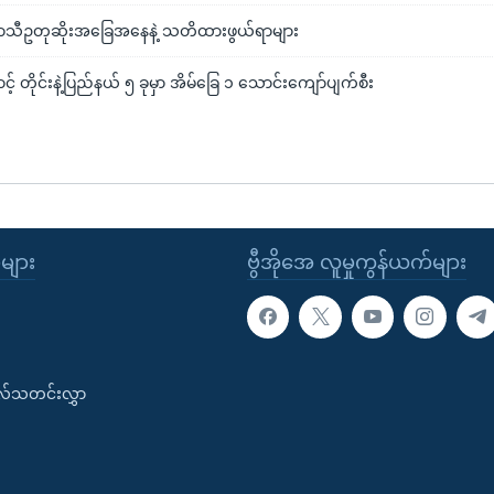
၊ ရာသီဥတုဆိုးအခြေအနေနဲ့ သတိထားဖွယ်ရာများ
 တိုင်းနဲ့ပြည်နယ် ၅ ခုမှာ အိမ်ခြေ ၁ သောင်းကျော်ပျက်စီး
ုများ
ဗွီအိုအေ လူမှုကွန်ယက်များ
းလ်သတင်းလွှာ