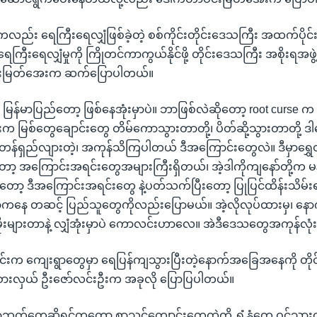
ကလည်း ရေကြီးရေလျှံဖြစ်ခဲ့တဲ့ စစ်ကိုင်းတိုင်းဒေသကြီး အထက်ပိုင်
ေကြီးရေလျှံမှုကို ကြိုတင်ကာကွယ်နိုင်ဖို့ တိုင်းဒေသကြီး အစိုးရအဖွဲ့
င်းမြတ်အေးက ဆက်ပြောပါတယ်။
မြန်မာပြည်တော့ ဖြစ်နေအုံးမှာပဲ။ ဘာဖြစ်လဲဆိုတော့ root curse
 မြစ်တွေချောင်းတွေ တိမ်ကောသွားတာတို့၊ ပိတ်ဆို့သွားတာတို့ 
်ရှည်လျားတဲ့၊ အကုန်သိကြပါတယ် ဒီအကြောင်းတွေလဲ။ ဒီမှာရွှေတူး
ော့ အကြောင်းအရင်းတွေအများကြီးရှိတယ်၊ အဲ့ဒါကိုကျနော်တို့က မ
ီးတော့ ဒီအကြောင်းအရင်းတွေ နဲ့ပတ်သက်ပြီးတော့ ပြုပြင်ထိန်းသိမ
ာကနေ တဆင့် ပြည်သူတွေကိုလည်းပြောမယ်။ အဲ့လိုလုပ်ထားမှ၊ နောက်မိ
ေးမိုးများတာနဲ့ လျှံအုံးမှာပဲ ကောလင်းဟာလေ။ အဲဒီဒေသတွေအကုန်လု
်တွင်းက ကျေးရွာတွေမှာ ရေပြန်ကျသွားပြီးတဲ့နောက်အခြေအနေကို တိ
်စားလှယ် ဦးဇော်လင်းဦးက အခုလို ပြောပြပါတယ်။
ွာဘက်တွေဆိုရင်ကတော့ စာသင်ကျောင်းတွေထဲကို ရွှံ့နွံတွေ ဝင်သွား