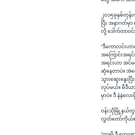
၂၀၁၅ခုနှစ်တုန်း
ပြီး အနာဂတ်မှာ ရ
လို့ ဒေါက်တာဝ
“ဒီကောလင်းဟာ၊ 
အကြောင်းအရင်းက
အရင်းဟာ အင်မတန
ဆုံနေတာပဲ။ အဲတ
သွားဆွေးနွေးပြ
လုပ်မယ်။ မီဒီယ
မှာပဲ။ ဒီ နဲနဲလ
ဝန်းသိုမြို့နယ
လွှတ်တော်ကိုယ
“တချို့ဒီ ကျေးရ