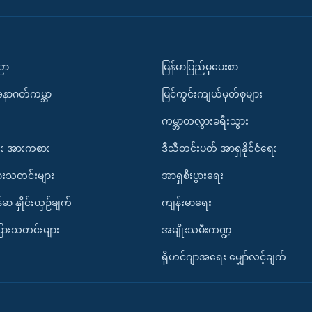
ပညာ
မြန်မာပြည်မှပေးစာ
အနာဂတ်ကမ္ဘာ
မြင်ကွင်းကျယ်မှတ်စုများ
ကမ္ဘာတလွှားခရီးသွား
း အားကစား
ဒီသီတင်းပတ် အာရှနိုင်ငံရေး
ားသတင်းများ
အာရှစီးပွားရေး
်မာ နှိုင်းယှဉ်ချက်
ကျန်းမာရေး
ပြားသတင်းများ
အမျိုးသမီးကဏ္ဍ
ရိုဟင်ဂျာအရေး မျှော်လင့်ချက်