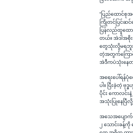
“ပြည်ထောင်စုအစ
ကြိုတင်ပြင်ဆင်
ပြန်လည်ထူထောင်
တယ်။ အဲဒါအစိုးရ
တွေသုံးလို့မရဘူ
တဲ့အတွက်ကြောင့
အဲဒီကပဲသုံးနေ
အရေးပေါ်ရန်ပုံ
ပါ။ ပြီးခဲ့တဲ့ ဗု
ပိုင်း ကောလင်းန
အသုံးပြုနေပြီလိ
အသေအပျောက်အနေန
၂ သောင်းခန့်ကိ
တွေ အဓိက ထား