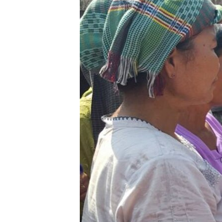
သုတပဒေသာ အင်္ဂလိပ်စာ
အ
ညွန်း
စာမျက်နှာ
သို့
ကျော်
ကြည့်
ရန်
ရှာဖွေ
ရန်
နေရာ
သို့
ကျော်
ရန်