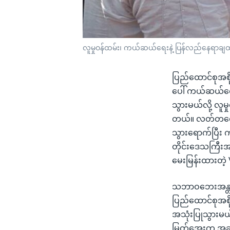
လူမှုဝန်ထမ်း၊ ကယ်ဆယ်ရေးနဲ့ ပြန်လည်နေရာချ
ပြည်ထောင်စုအစ
ပေါ် ကယ်ဆယ်ရေး
သွားမယ်လို့ လူ
တယ်။ လတ်တလော ရ
သွားရောက်ပြီး 
တိုင်းဒေသကြီးအ
မေးမြန်းထားတဲ
သဘာဝဘေးအန္တရ
ပြည်ထောင်စုအစ
အသုံးပြုသွားမယ
မြတ်အေးက အခုလ