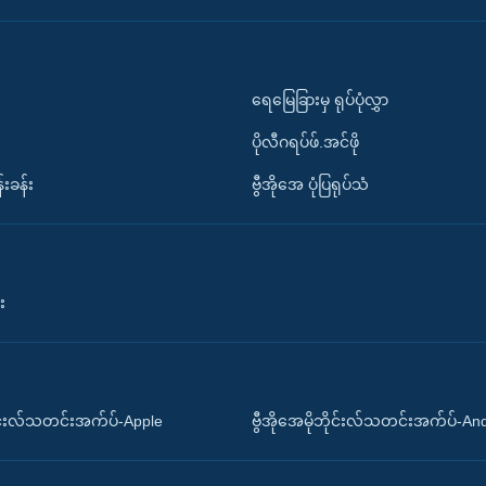
ရေမြေခြားမှ ရုပ်ပုံလွှာ
ပိုလီဂရပ်ဖ်.အင်ဖို
်းခန်း
ဗွီအိုအေ ပုံပြရုပ်သံ
း
ိုင်းလ်သတင်းအက်ပ်-Apple
ဗွီအိုအေမိုဘိုင်းလ်သတင်းအက်ပ်-An