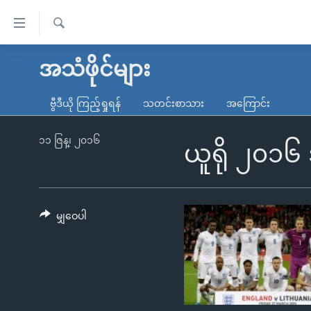
သုံး
ရ
ရှာဖွေ
လွယ်ကူ
မူလစာမျက်နှာ
အသံဖိုင်များ
ရ
စေ
မြန်မာ
လာ
ဗွီဒီယို ကြည့်ရှုရန်
သတင်းစာသား
အကြောင်း
သည့်
ဒ်
ကမ္ဘာ့သတင်းများ
Link
ဗွီဒီယို
နိုင်ငံတကာ
၁၁ ဇြန္၊ ၂၀၁၆
ယူရို ၂၀၁၆ အ
များ
သတင်းလွတ်လပ်ခွင့်
အမေရိကန်
ပင်မ
ရပ်ဝန်းတခု လမ်းတခု အလွန်
တရုတ်
အကြောင်းအရာ
အင်္ဂလိပ်စာလေ့လာမယ်
အစ္စရေး-ပါလက်စတိုင်း
မျှဝေပါ
သို့
အပတ်စဉ်ကဏ္ဍများ
အမေရိကန်သုံးအီဒီယံ
ကျော်
ကြည့်
ရေဒီယိုနှင့်ရုပ်သံ အချက်အလက်များ
မကြေးမုံရဲ့ အင်္ဂလိပ်စာ
ရေဒီယို
ရန်
ရေဒီယို/တီဗွီအစီအစဉ်
ရုပ်ရှင်ထဲက အင်္ဂလိပ်စာ
တီဗွီ
ပင်မ