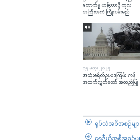
တောက်မှု ဟန့်တားဖို့ ကုလ
အကြီးအကဲ ကြိုးပမ်းမည်
၁၅ မတ္၊ ၂၀၂၅
အသုံးစရိတ်ဥပဒေကြမ်း ကန်
အထက်လွှတ်တော် အတည်ပြု
ရုပ်သံအစီအစဉ်မျာ
ရေဒီယိုအစီအစဉ်မျ