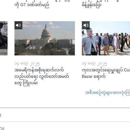
ကို G7 ဒဏ်ခတ်မည်
မိန့်ခွန်းပြော
၁၄ မတ္၊ ၂၀၂၅
၁၄ မတ္၊ ၂၀၂၅
အမေရိကန်အစိုးရဆက်လက်
ကုလအတွင်းရေးမှူးချုပ် Co
လည်ပတ်ရေး လွှတ်တော်အမတ်
Bazar ရောက်
တွေ ကြိုးပမ်း
အစီအစဉ်တွဲများအားလုံးကြည့
း
ား