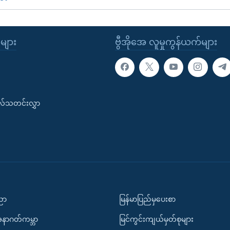
ုများ
ဗွီအိုအေ လူမှုကွန်ယက်များ
းလ်သတင်းလွှာ
ပညာ
မြန်မာပြည်မှပေးစာ
အနာဂတ်ကမ္ဘာ
မြင်ကွင်းကျယ်မှတ်စုများ