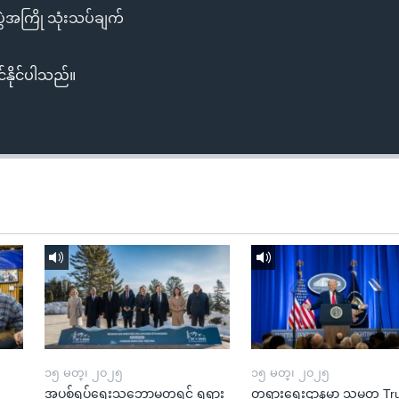
 ပွဲအကြို သုံးသပ်ချက်
်နိုင်ပါသည်။
၁၅ မတ္၊ ၂၀၂၅
၁၅ မတ္၊ ၂၀၂၅
အပစ်ရပ်ရေးသဘောမတူရင် ရုရှား
တရားရေးဌာနမှာ သမ္မတ T