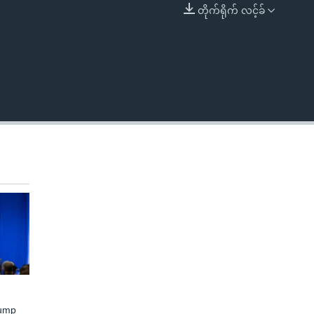
တိုက်ရိုက် လင့်ခ်
EMBED
rump