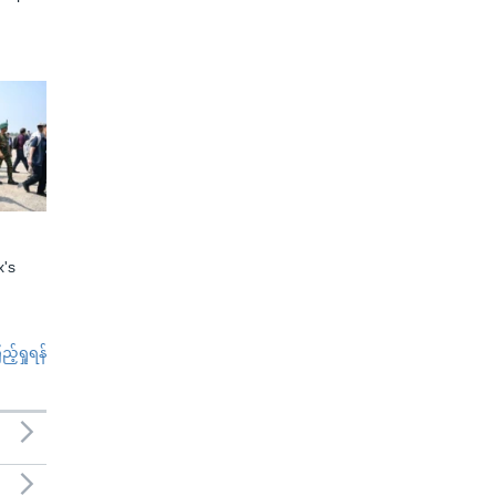
x's
်ရှုရန်