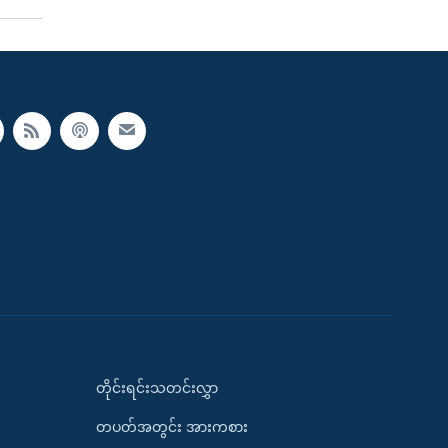
တိုင်းရင်းသတင်းလွှာ
တပတ်အတွင်း အားကစား