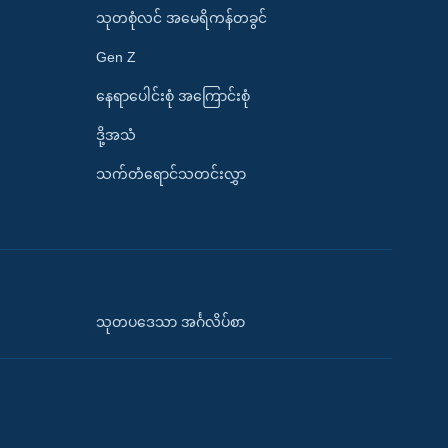
သုတစုံလင် အမေရိကန်တခွင်
Gen Z
နေရာပေါင်းစုံ အကြောင်းစုံ
ဒို့အသံ
သက်တံရောင်သတင်းလွှာ
သုတပဒေသာ အင်္ဂလိပ်စာ