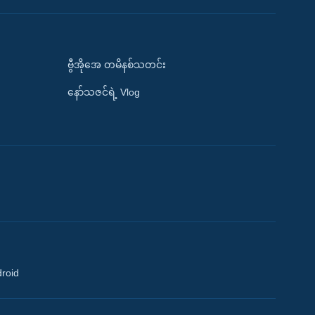
ဗွီအိုအေ တမိနစ်သတင်း
နော်သဇင်ရဲ့ Vlog
droid