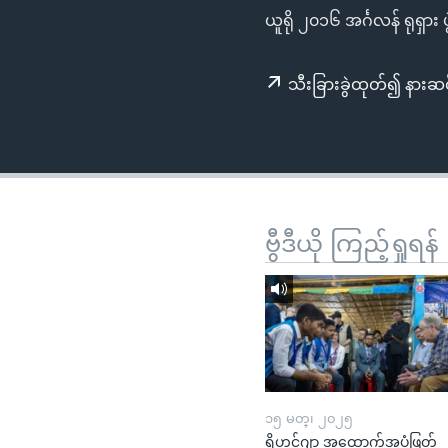
သုတပဒေသာ အင်္ဂလိပ်စာ
အ
ယူရို ၂၀၁၆ အင်္ဂလန် ရုရှား
ညွန်း
စာမျက်နှာ
သီးခြားခွဲထုတ်၍ နားဆင
သို့
ကျော်
ကြည့်
ရန်
ရှာဖွေ
ရန်
ဗွီဒီယို ကြည့်ရှုရန်
နေရာ
သို့
ကျော်
ရန်
၁၅ မတ္၊ ၂၀၂၅
ရိုဟင်ဂျာ အထောက်အပံ့ဖြတ်