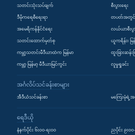
သတင်းသုံးသပ်ချက်
စီးပွားရေး
ဒီမိုကရေစီရေးရာ
တပတ်အတွင်
အမေရိကန်နိုင်ငံရေး
လယ်ယာစီးပွ
သတင်းထောက်မှတ်စု
ယူကရိန်း၊ မြန
ကမ္ဘာ့သတင်းမီဒီယာထဲက မြန်မာ
ထူးခြားဆန်း
ကမ္ဘာ့ မြန်မာ့ မီဒီယာမြင်ကွင်း
လူမှုရှုခင်း
အင်္ဂလိပ်သင်ခန်းစာများ
အီဒီယံသင်ခန်းစာ
မကြေးမုံရဲ့အင
ရေဒီယို
နံနက်ပိုင်း ၆း၀၀-ရး၀၀
ညပိုင်း ၉း၀