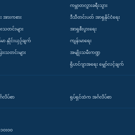
ကမ္ဘာတလွှားခရီးသွား
း အားကစား
ဒီသီတင်းပတ် အာရှနိုင်ငံရေး
ားသတင်းများ
အာရှစီးပွားရေး
်မာ နှိုင်းယှဉ်ချက်
ကျန်းမာရေး
ပြားသတင်းများ
အမျိုးသမီးကဏ္ဍ
ရိုဟင်ဂျာအရေး မျှော်လင့်ချက်
်္ဂလိပ်စာ
ရုပ်ရှင်ထဲက အင်္ဂလိပ်စာ
၀-၁၀း၀၀