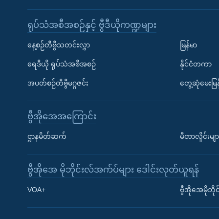
ရုပ်သံအစီအစဉ်နှင့် ဗွီဒီယိုကဏ္ဍများ
နေ့စဉ်တီဗွီသတင်းလွှာ
မြန်မာ
ရေဒီယို ရုပ်သံအစီအစဉ်
နိုင်ငံတကာ
အပတ်စဉ်တီဗွီမဂ္ဂဇင်း
တွေ့ဆုံမေးမြန
ဗွီအိုအေအကြောင်း
ဌာနမိတ်ဆက်
မီတာလှိုင်းမျာ
ဗွီအိုအေ မိုဘိုင်းလ်အက်ပ်များ ဒေါင်းလုတ်ယူရန်
Learning English
VOA+
ဗွီအိုအေမိုဘ
ဗွီအိုအေ လူမှုကွန်ယက်များ