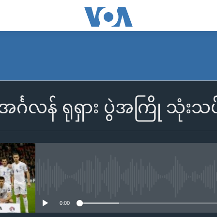
င်္ဂလန် ရုရှား ပွဲအကြို သုံးသ
No media source currently availa
0:00