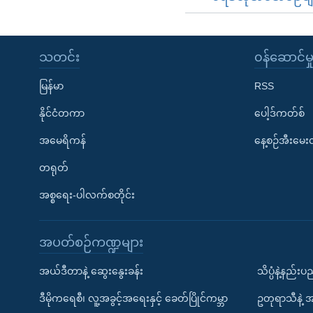
သတင်း
၀န်ဆောင်မှ
မြန်မာ
RSS
နိုင်ငံတကာ
ပေါ့ဒ်ကတ်စ်
အမေရိကန်
နေ့စဉ်အီးမေ
တရုတ်
အစ္စရေး-ပါလက်စတိုင်း
အပတ်စဉ်ကဏ္ဍများ
အယ်ဒီတာနဲ့ ဆွေးနွေးခန်း
သိပ္ပံနဲ့နည်း
ဒီမိုကရေစီ၊ လူ့အခွင့်အရေးနှင့် ခေတ်ပြိုင်ကမ္ဘာ
ဥတုရာသီနဲ့ 