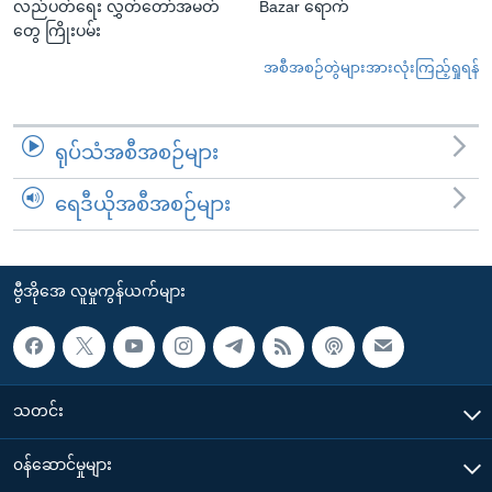
လည်ပတ်ရေး လွှတ်တော်အမတ်
Bazar ရောက်
တွေ ကြိုးပမ်း
အစီအစဉ်တွဲများအားလုံးကြည့်ရှုရန်
ရုပ်သံအစီအစဉ်များ
ရေဒီယိုအစီအစဉ်များ
ဗွီအိုအေ လူမှုကွန်ယက်များ
သတင်း
၀န်ဆောင်မှုများ