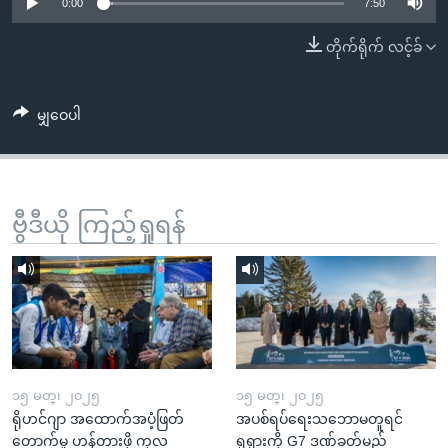
အ
0:00
7:50
သုတပဒေသာ အင်္ဂလိပ်စာ
ညွန်း
Learning English
တိုက်ရိုက် လင့်ခ်
စာမျက်နှာ
သို့
ဗွီအိုအေ လူမှုကွန်ယက်များ
ကျော်
မျှဝေပါ
ကြည့်
ရန်
ဘာသာစကားများ
ရှာဖွေ
ဗွီဒီယို ကြည့်ရှုရန်
ရန်
နေရာ
သို့
ကျော်
ရန်
၁၅ မတ္၊ ၂၀၂၅
၁၅ မတ္၊ ၂၀၂၅
ရိုဟင်ဂျာ အထောက်အပံ့ဖြတ်
အပစ်ရပ်ရေးသဘောမတူရင်
တောက်မှု ဟန့်တားဖို့ ကုလ
ရုရှားကို G7 ဒဏ်ခတ်မည်