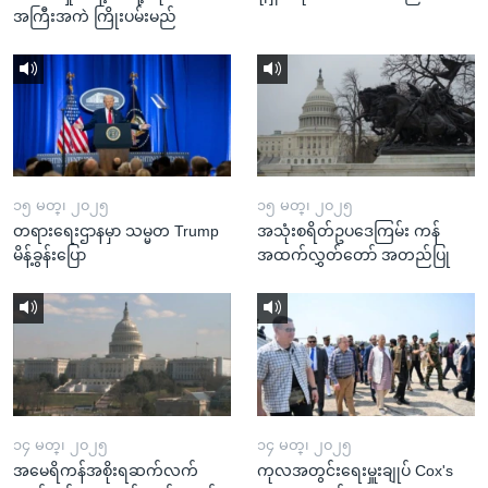
အကြီးအကဲ ကြိုးပမ်းမည်
၁၅ မတ္၊ ၂၀၂၅
၁၅ မတ္၊ ၂၀၂၅
တရားရေးဌာနမှာ သမ္မတ Trump
အသုံးစရိတ်ဥပဒေကြမ်း ကန်
မိန့်ခွန်းပြော
အထက်လွှတ်တော် အတည်ပြု
၁၄ မတ္၊ ၂၀၂၅
၁၄ မတ္၊ ၂၀၂၅
အမေရိကန်အစိုးရဆက်လက်
ကုလအတွင်းရေးမှူးချုပ် Cox's