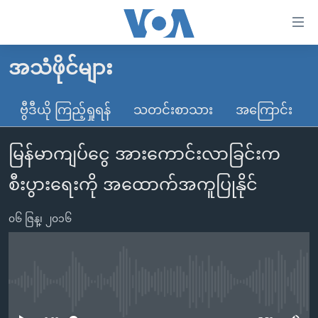
သုံး
ရ
လွယ်ကူ
အသံဖိုင်များ
မူလစာမျက်နှာ
စေ
မြန်မာ
ဗွီဒီယို ကြည့်ရှုရန်
သတင်းစာသား
အကြောင်း
သည့်
ကမ္ဘာ့သတင်းများ
Link
မြန်မာကျပ်ငွေ အားကောင်းလာခြင်းက
ဗွီဒီယို
နိုင်ငံတကာ
များ
သတင်းလွတ်လပ်ခွင့်
အမေရိကန်
စီးပွားရေးကို အထောက်အကူပြုနိုင်
ပင်မ
ရပ်ဝန်းတခု လမ်းတခု အလွန်
တရုတ်
အကြောင်းအရာ
၀၆ ဇြန္၊ ၂၀၁၆
သို့
အင်္ဂလိပ်စာလေ့လာမယ်
အစ္စရေး-ပါလက်စတိုင်း
ကျော်
အပတ်စဉ်ကဏ္ဍများ
အမေရိကန်သုံးအီဒီယံ
ကြည့်
ရေဒီယိုနှင့်ရုပ်သံ အချက်အလက်များ
မကြေးမုံရဲ့ အင်္ဂလိပ်စာ
ရေဒီယို
ရန်
No media source currently available
ပင်မ
ရေဒီယို/တီဗွီအစီအစဉ်
ရုပ်ရှင်ထဲက အင်္ဂလိပ်စာ
တီဗွီ