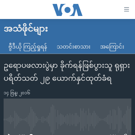
သုံး
ရ
လွယ်ကူ
အသံဖိုင်များ
မူလစာမျက်နှာ
စေ
မြန်မာ
ဗွီဒီယို ကြည့်ရှုရန်
သတင်းစာသား
အကြောင်း
သည့်
ကမ္ဘာ့သတင်းများ
Link
ဥရောပဖလားပွဲမှာ ခိုက်ရန်ဖြစ်ပွားသူ ရုရှား
ဗွီဒီယို
နိုင်ငံတကာ
များ
သတင်းလွတ်လပ်ခွင့်
အမေရိကန်
ပရိတ်သတ် ၂၉ ယောက်နှင်ထုတ်ခံရ
ပင်မ
ရပ်ဝန်းတခု လမ်းတခု အလွန်
တရုတ်
အကြောင်းအရာ
၁၄ ဇြန္၊ ၂၀၁၆
သို့
အင်္ဂလိပ်စာလေ့လာမယ်
အစ္စရေး-ပါလက်စတိုင်း
ကျော်
အပတ်စဉ်ကဏ္ဍများ
အမေရိကန်သုံးအီဒီယံ
ကြည့်
ရေဒီယိုနှင့်ရုပ်သံ အချက်အလက်များ
မကြေးမုံရဲ့ အင်္ဂလိပ်စာ
ရေဒီယို
ရန်
No media source currently available
ပင်မ
ရေဒီယို/တီဗွီအစီအစဉ်
ရုပ်ရှင်ထဲက အင်္ဂလိပ်စာ
တီဗွီ