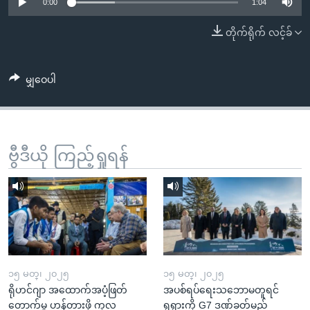
အ
0:00
1:04
သုတပဒေသာ အင်္ဂလိပ်စာ
ညွန်း
Learning English
တိုက်ရိုက် လင့်ခ်
စာမျက်နှာ
သို့
ဗွီအိုအေ လူမှုကွန်ယက်များ
ကျော်
မျှဝေပါ
ကြည့်
ရန်
ဘာသာစကားများ
ရှာဖွေ
ဗွီဒီယို ကြည့်ရှုရန်
ရန်
နေရာ
သို့
ကျော်
ရန်
၁၅ မတ္၊ ၂၀၂၅
၁၅ မတ္၊ ၂၀၂၅
ရိုဟင်ဂျာ အထောက်အပံ့ဖြတ်
အပစ်ရပ်ရေးသဘောမတူရင်
တောက်မှု ဟန့်တားဖို့ ကုလ
ရုရှားကို G7 ဒဏ်ခတ်မည်