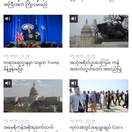
အကြီးအကဲ ကြိုးပမ်းမည်
၁၅ မတ္၊ ၂၀၂၅
၁၅ မတ္၊ ၂၀၂၅
တရားရေးဌာနမှာ သမ္မတ Trump
အသုံးစရိတ်ဥပဒေကြမ်း ကန်
မိန့်ခွန်းပြော
အထက်လွှတ်တော် အတည်ပြု
၁၄ မတ္၊ ၂၀၂၅
၁၄ မတ္၊ ၂၀၂၅
အမေရိကန်အစိုးရဆက်လက်
ကုလအတွင်းရေးမှူးချုပ် Cox's