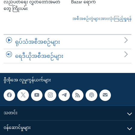
လည်ပတ်ရေး လွှတ်တော်အမတ်
Bazar ရောက်
တွေ ကြိုးပမ်း
အစီအစဉ်တွဲများအားလုံးကြည့်ရှုရန်
ရုပ်သံအစီအစဉ်များ
ရေဒီယိုအစီအစဉ်များ
ဗွီအိုအေ လူမှုကွန်ယက်များ
သတင်း
၀န်ဆောင်မှုများ