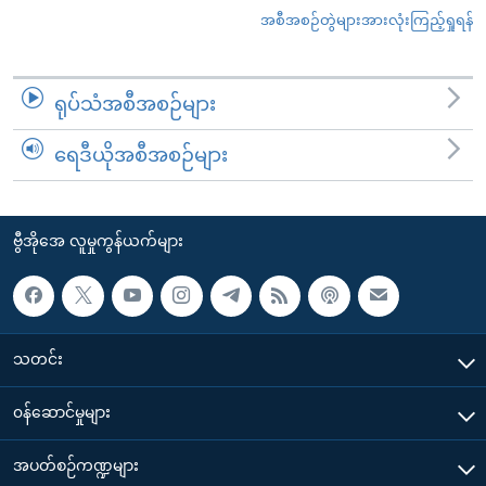
အစီအစဉ်တွဲများအားလုံးကြည့်ရှုရန်
ရုပ်သံအစီအစဉ်များ
ရေဒီယိုအစီအစဉ်များ
ဗွီအိုအေ လူမှုကွန်ယက်များ
သတင်း
၀န်ဆောင်မှုများ
အပတ်စဉ်ကဏ္ဍများ