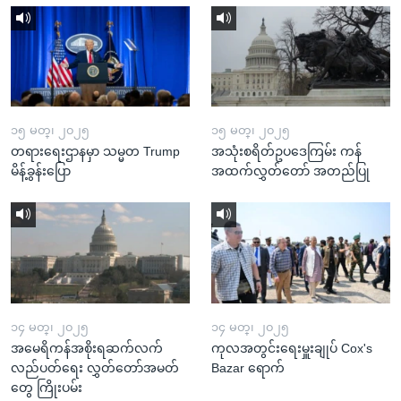
၁၅ မတ္၊ ၂၀၂၅
၁၅ မတ္၊ ၂၀၂၅
တရားရေးဌာနမှာ သမ္မတ Trump
အသုံးစရိတ်ဥပဒေကြမ်း ကန်
မိန့်ခွန်းပြော
အထက်လွှတ်တော် အတည်ပြု
၁၄ မတ္၊ ၂၀၂၅
၁၄ မတ္၊ ၂၀၂၅
အမေရိကန်အစိုးရဆက်လက်
ကုလအတွင်းရေးမှူးချုပ် Cox's
လည်ပတ်ရေး လွှတ်တော်အမတ်
Bazar ရောက်
တွေ ကြိုးပမ်း