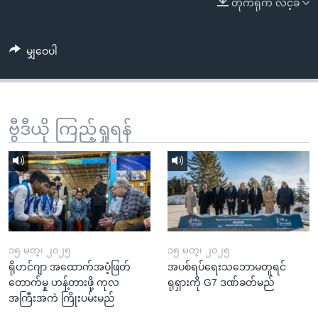
တိုက်ရိုက် လင့်ခ်
အ
သုတပဒေသာ အင်္ဂလိပ်စာ
ညွန်း
Learning English
စာမျက်နှာ
မျှဝေပါ
သို့
ဗွီအိုအေ လူမှုကွန်ယက်များ
ကျော်
ကြည့်
ရန်
ဗွီဒီယို ကြည့်ရှုရန်
ဘာသာစကားများ
ရှာဖွေ
ရန်
နေရာ
သို့
ကျော်
ရန်
၁၅ မတ္၊ ၂၀၂၅
၁၅ မတ္၊ ၂၀၂၅
ရိုဟင်ဂျာ အထောက်အပံ့ဖြတ်
အပစ်ရပ်ရေးသဘောမတူရင်
တောက်မှု ဟန့်တားဖို့ ကုလ
ရုရှားကို G7 ဒဏ်ခတ်မည်
အကြီးအကဲ ကြိုးပမ်းမည်