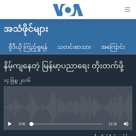
သုံး
ရ
လွယ်ကူ
အသံဖိုင်များ
မူလစာမျက်နှာ
စေ
မြန်မာ
ဗွီဒီယို ကြည့်ရှုရန်
သတင်းစာသား
အကြောင်း
သည့်
ကမ္ဘာ့သတင်းများ
Link
နိမ့်ကျနေတဲ့ မြန်မာ့ပညာရေး တိုးတက်ဖို့
ဗွီဒီယို
နိုင်ငံတကာ
များ
သတင်းလွတ်လပ်ခွင့်
အမေရိကန်
ပင်မ
၁၄ ဇြန္၊ ၂၀၁၆
ရပ်ဝန်းတခု လမ်းတခု အလွန်
တရုတ်
အကြောင်းအရာ
သို့
အင်္ဂလိပ်စာလေ့လာမယ်
အစ္စရေး-ပါလက်စတိုင်း
ကျော်
အပတ်စဉ်ကဏ္ဍများ
အမေရိကန်သုံးအီဒီယံ
No media source currently available
ကြည့်
ရေဒီယိုနှင့်ရုပ်သံ အချက်အလက်များ
မကြေးမုံရဲ့ အင်္ဂလိပ်စာ
ရေဒီယို
ရန်
0:00
12:18
ပင်မ
ရေဒီယို/တီဗွီအစီအစဉ်
ရုပ်ရှင်ထဲက အင်္ဂလိပ်စာ
တီဗွီ