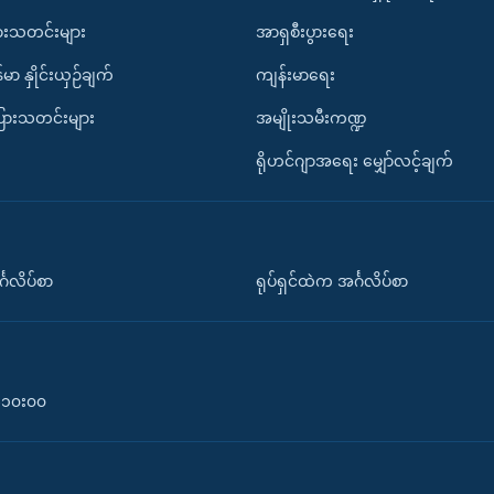
ားသတင်းများ
အာရှစီးပွားရေး
်မာ နှိုင်းယှဉ်ချက်
ကျန်းမာရေး
ပြားသတင်းများ
အမျိုးသမီးကဏ္ဍ
ရိုဟင်ဂျာအရေး မျှော်လင့်ချက်
်္ဂလိပ်စာ
ရုပ်ရှင်ထဲက အင်္ဂလိပ်စာ
၀-၁၀း၀၀