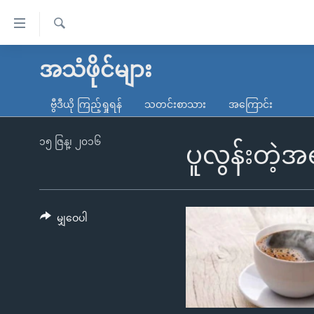
သုံး
ရ
ရှာဖွေ
လွယ်ကူ
မူလစာမျက်နှာ
အသံဖိုင်များ
ရ
စေ
မြန်မာ
လာ
ဗွီဒီယို ကြည့်ရှုရန်
သတင်းစာသား
အကြောင်း
သည့်
ဒ်
ကမ္ဘာ့သတင်းများ
Link
ဗွီဒီယို
နိုင်ငံတကာ
၁၅ ဇြန္၊ ၂၀၁၆
ပူလွန်းတဲ့
များ
သတင်းလွတ်လပ်ခွင့်
အမေရိကန်
ပင်မ
ရပ်ဝန်းတခု လမ်းတခု အလွန်
တရုတ်
အကြောင်းအရာ
အင်္ဂလိပ်စာလေ့လာမယ်
အစ္စရေး-ပါလက်စတိုင်း
မျှဝေပါ
သို့
အပတ်စဉ်ကဏ္ဍများ
အမေရိကန်သုံးအီဒီယံ
ကျော်
ကြည့်
ရေဒီယိုနှင့်ရုပ်သံ အချက်အလက်များ
မကြေးမုံရဲ့ အင်္ဂလိပ်စာ
ရေဒီယို
ရန်
ရေဒီယို/တီဗွီအစီအစဉ်
ရုပ်ရှင်ထဲက အင်္ဂလိပ်စာ
တီဗွီ
ပင်မ