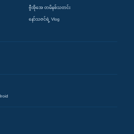
ဗွီအိုအေ တမိနစ်သတင်း
နော်သဇင်ရဲ့ Vlog
droid