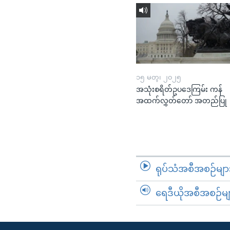
၁၅ မတ္၊ ၂၀၂၅
အသုံးစရိတ်ဥပဒေကြမ်း ကန်
အထက်လွှတ်တော် အတည်ပြု
ရုပ်သံအစီအစဉ်မျာ
ရေဒီယိုအစီအစဉ်မျ