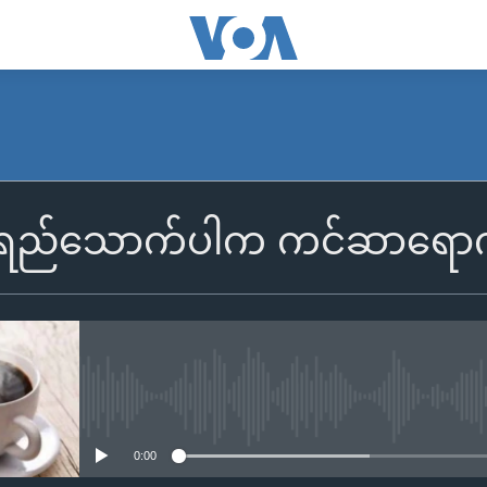
အရည်သောက်ပါက ကင်ဆာရောဂါဖြ
No media source currently availa
0:00