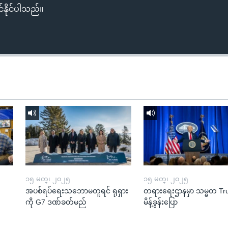
်နိုင်ပါသည်။
၁၅ မတ္၊ ၂၀၂၅
၁၅ မတ္၊ ၂၀၂၅
အပစ်ရပ်ရေးသဘောမတူရင် ရုရှား
တရားရေးဌာနမှာ သမ္မတ T
ကို G7 ဒဏ်ခတ်မည်
မိန့်ခွန်းပြော