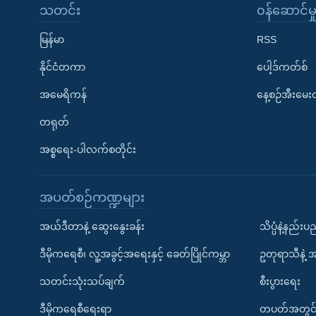
သတင်း
၀န်ဆောင်မှ
မြန်မာ
RSS
နိုင်ငံတကာ
ပေါ့ဒ်ကတ်စ်
အမေရိကန်
နေ့စဉ်အီးမေ
တရုတ်
အစ္စရေး-ပါလက်စတိုင်း
အပတ်စဉ်ကဏ္ဍများ
အယ်ဒီတာနဲ့ ဆွေးနွေးခန်း
သိပ္ပံနဲ့နည်း
ဒီမိုကရေစီ၊ လူ့အခွင့်အရေးနှင့် ခေတ်ပြိုင်ကမ္ဘာ
ဥတုရာသီနဲ့ 
သတင်းသုံးသပ်ချက်
စီးပွားရေး
ဒီမိုကရေစီရေးရာ
တပတ်အတွင်