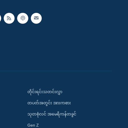
တိုင်းရင်းသတင်းလွှာ
တပတ်အတွင်း အားကစား
သုတစုံလင် အမေရိကန်တခွင်
Gen Z