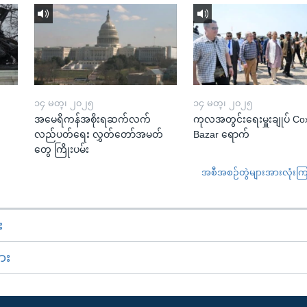
၁၄ မတ္၊ ၂၀၂၅
၁၄ မတ္၊ ၂၀၂၅
အမေရိကန်အစိုးရဆက်လက်
ကုလအတွင်းရေးမှူးချုပ် Co
လည်ပတ်ရေး လွှတ်တော်အမတ်
Bazar ရောက်
တွေ ကြိုးပမ်း
အစီအစဉ်တွဲများအားလုံးကြည့
း
ား