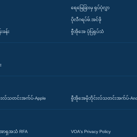
ရေမြေခြားမှ ရုပ်ပုံလွှာ
ပိုလီဂရပ်ဖ်.အင်ဖို
်းခန်း
ဗွီအိုအေ ပုံပြရုပ်သံ
း
ိုင်းလ်သတင်းအက်ပ်-Apple
ဗွီအိုအေမိုဘိုင်းလ်သတင်းအက်ပ်-An
 အာရှအသံ RFA
VOA's Privacy Policy