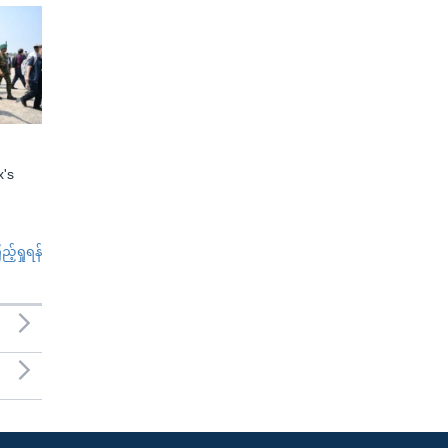
x's
်ရှုရန်