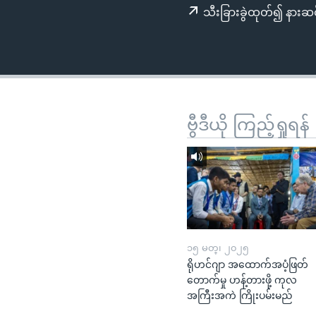
သုတပဒေသာ အင်္ဂလိပ်စာ
အ
သီးခြားခွဲထုတ်၍ နားဆင
ညွန်း
စာမျက်နှာ
သို့
ကျော်
ကြည့်
ရန်
ဗွီဒီယို ကြည့်ရှုရန်
ရှာဖွေ
ရန်
နေရာ
သို့
ကျော်
ရန်
၁၅ မတ္၊ ၂၀၂၅
ရိုဟင်ဂျာ အထောက်အပံ့ဖြတ်
တောက်မှု ဟန့်တားဖို့ ကုလ
အကြီးအကဲ ကြိုးပမ်းမည်