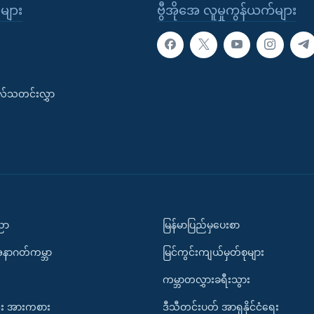
ုများ
ဗွီအိုအေ လူမှုကွန်ယက်များ
းလ်သတင်းလွှာ
ပညာ
မြန်မာပြည်မှပေးစာ
အနာဂတ်ကမ္ဘာ
မြင်ကွင်းကျယ်မှတ်စုများ
ကမ္ဘာတလွှားခရီးသွား
း အားကစား
ဒီသီတင်းပတ် အာရှနိုင်ငံရေး