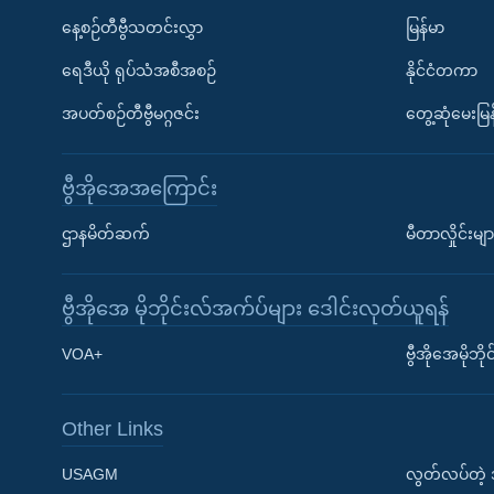
နေ့စဉ်တီဗွီသတင်းလွှာ
မြန်မာ
ရေဒီယို ရုပ်သံအစီအစဉ်
နိုင်ငံတကာ
အပတ်စဉ်တီဗွီမဂ္ဂဇင်း
တွေ့ဆုံမေးမြန
ဗွီအိုအေအကြောင်း
ဌာနမိတ်ဆက်
မီတာလှိုင်းမျာ
ဗွီအိုအေ မိုဘိုင်းလ်အက်ပ်များ ဒေါင်းလုတ်ယူရန်
Learning English
VOA+
ဗွီအိုအေမိုဘ
ဗွီအိုအေ လူမှုကွန်ယက်များ
Other Links
USAGM
လွတ်လပ်တဲ့