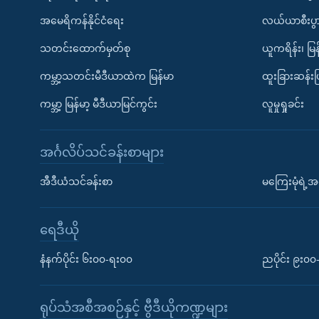
အမေရိကန်နိုင်ငံရေး
လယ်ယာစီးပွ
သတင်းထောက်မှတ်စု
ယူကရိန်း၊ မြန
ကမ္ဘာ့သတင်းမီဒီယာထဲက မြန်မာ
ထူးခြားဆန်း
ကမ္ဘာ့ မြန်မာ့ မီဒီယာမြင်ကွင်း
လူမှုရှုခင်း
အင်္ဂလိပ်သင်ခန်းစာများ
အီဒီယံသင်ခန်းစာ
မကြေးမုံရဲ့အင
ရေဒီယို
နံနက်ပိုင်း ၆း၀၀-ရး၀၀
ညပိုင်း ၉း၀
ရုပ်သံအစီအစဉ်နှင့် ဗွီဒီယိုကဏ္ဍများ