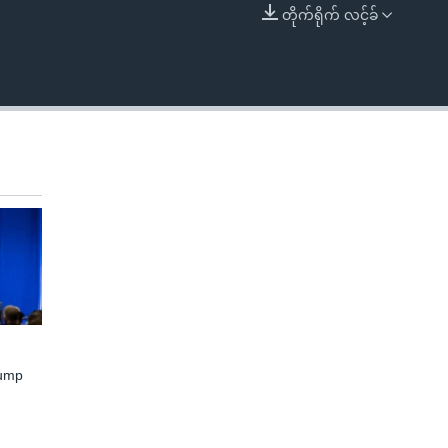
တိုက်ရိုက် လင့်ခ်
EMBED
rump