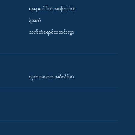
နေရာပေါင်းစုံ အကြောင်းစုံ
ဒို့အသံ
သက်တံရောင်သတင်းလွှာ
သုတပဒေသာ အင်္ဂလိပ်စာ