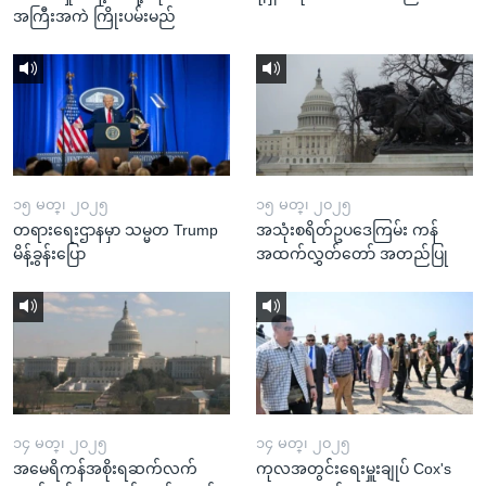
အကြီးအကဲ ကြိုးပမ်းမည်
၁၅ မတ္၊ ၂၀၂၅
၁၅ မတ္၊ ၂၀၂၅
တရားရေးဌာနမှာ သမ္မတ Trump
အသုံးစရိတ်ဥပဒေကြမ်း ကန်
မိန့်ခွန်းပြော
အထက်လွှတ်တော် အတည်ပြု
၁၄ မတ္၊ ၂၀၂၅
၁၄ မတ္၊ ၂၀၂၅
အမေရိကန်အစိုးရဆက်လက်
ကုလအတွင်းရေးမှူးချုပ် Cox's