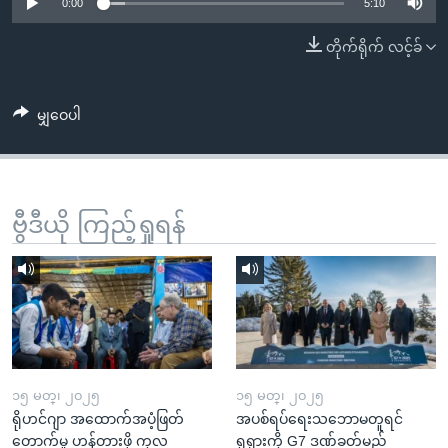
အ
0:00
5:10
သုတပဒေသာ အင်္ဂလိပ်စာ
ညွန်း
Learning English
တိုက်ရိုက် လင့်ခ်
စာမျက်နှာ
သို့
ဗွီအိုအေ လူမှုကွန်ယက်များ
ကျော်
မျှဝေပါ
ကြည့်
ရန်
ဘာသာစကားများ
ရှာဖွေ
ဗွီဒီယို ကြည့်ရှုရန်
ရန်
နေရာ
သို့
ကျော်
ရန်
၁၅ မတ္၊ ၂၀၂၅
၁၅ မတ္၊ ၂၀၂၅
ရိုဟင်ဂျာ အထောက်အပံ့ဖြတ်
အပစ်ရပ်ရေးသဘောမတူရင်
တောက်မှု ဟန့်တားဖို့ ကုလ
ရုရှားကို G7 ဒဏ်ခတ်မည်