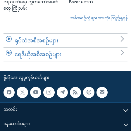
လည်ပတ်ရေး လွှတ်တော်အမတ်
Bazar ရောက်
တွေ ကြိုးပမ်း
အစီအစဉ်တွဲများအားလုံးကြည့်ရှုရန်
ရုပ်သံအစီအစဉ်များ
ရေဒီယိုအစီအစဉ်များ
ဗွီအိုအေ လူမှုကွန်ယက်များ
သတင်း
၀န်ဆောင်မှုများ