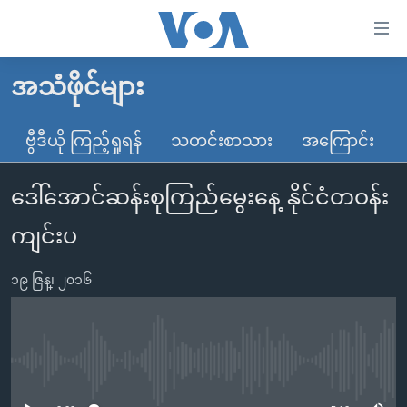
သုံး
ရ
လွယ်ကူ
အသံဖိုင်များ
မူလစာမျက်နှာ
စေ
မြန်မာ
ဗွီဒီယို ကြည့်ရှုရန်
သတင်းစာသား
အကြောင်း
သည့်
ကမ္ဘာ့သတင်းများ
Link
ဒေါ်အောင်ဆန်းစုကြည်မွေးနေ့ နိုင်ငံတဝန်း
ဗွီဒီယို
နိုင်ငံတကာ
များ
သတင်းလွတ်လပ်ခွင့်
အမေရိကန်
ကျင်းပ
ပင်မ
ရပ်ဝန်းတခု လမ်းတခု အလွန်
တရုတ်
အကြောင်းအရာ
၁၉ ဇြန္၊ ၂၀၁၆
သို့
အင်္ဂလိပ်စာလေ့လာမယ်
အစ္စရေး-ပါလက်စတိုင်း
ကျော်
အပတ်စဉ်ကဏ္ဍများ
အမေရိကန်သုံးအီဒီယံ
ကြည့်
ရေဒီယိုနှင့်ရုပ်သံ အချက်အလက်များ
မကြေးမုံရဲ့ အင်္ဂလိပ်စာ
ရေဒီယို
ရန်
No media source currently available
ပင်မ
ရေဒီယို/တီဗွီအစီအစဉ်
ရုပ်ရှင်ထဲက အင်္ဂလိပ်စာ
တီဗွီ