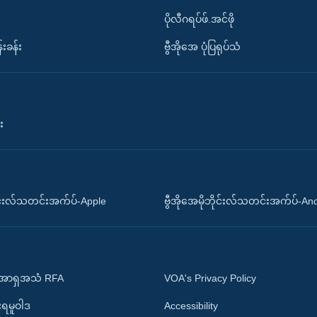
ပိုလီဂရပ်ဖ်.အင်ဖို
်းခန်း
ဗွီအိုအေ ပုံပြရုပ်သံ
း
ိုင်းလ်သတင်းအက်ပ်-Apple
ဗွီအိုအေမိုဘိုင်းလ်သတင်းအက်ပ်-An
 အာရှအသံ RFA
VOA's Privacy Policy
ုးရမူဝါဒ
Accessibility