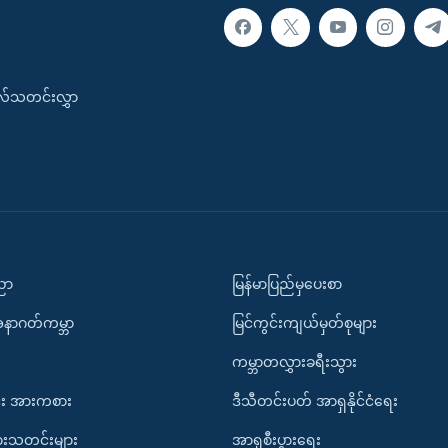
းလ်သတင်းလွှာ
ပညာ
မြန်မာပြည်မှပေးစာ
အနာဂတ်ကမ္ဘာ
မြင်ကွင်းကျယ်မှတ်စုများ
ကမ္ဘာတလွှားခရီးသွား
း အားကစား
ဒီသီတင်းပတ် အာရှနိုင်ငံရေး
ားသတင်းများ
အာရှစီးပွားရေး