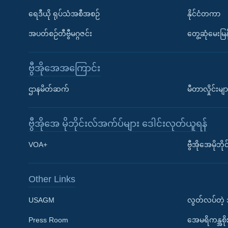
ရေဒီယို ရုပ်သံအစီအစဉ်
နိုင်ငံတကာ
အပတ်စဉ်တီဗွီမဂ္ဂဇင်း
တွေ့ဆုံမေးမြန
ဗွီအိုအေအကြောင်း
ဌာနမိတ်ဆက်
မီတာလှိုင်းမျာ
ဗွီအိုအေ မိုဘိုင်းလ်အက်ပ်များ ဒေါင်းလုတ်ယူရန်
Learning English
VOA+
ဗွီအိုအေမိုဘ
ဗွီအိုအေ လူမှုကွန်ယက်များ
Other Links
USAGM
လွတ်လပ်တဲ့
Press Room
အေမရိကန္အစိ
ဘာသာစကားများ