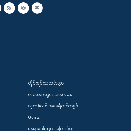
တိုင်းရင်းသတင်းလွှာ
တပတ်အတွင်း အားကစား
သုတစုံလင် အမေရိကန်တခွင်
Gen Z
နေရာပေါင်းစုံ အကြောင်းစုံ