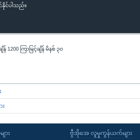
်နိုင်ပါသည်။
န် 1200 ကြာမြင့်ချိန် မိနစ် ၃၀
း
ား
ုများ
ဗွီအိုအေ လူမှုကွန်ယက်များ