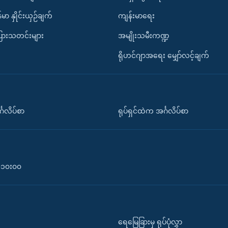
်မာ နှိုင်းယှဉ်ချက်
ကျန်းမာရေး
ပြားသတင်းများ
အမျိုးသမီးကဏ္ဍ
ရိုဟင်ဂျာအရေး မျှော်လင့်ချက်
်္ဂလိပ်စာ
ရုပ်ရှင်ထဲက အင်္ဂလိပ်စာ
၀-၁၀း၀၀
ရေမြေခြားမှ ရုပ်ပုံလွှာ