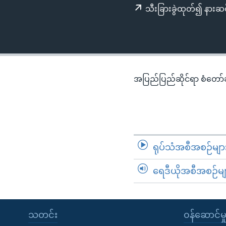
သုတပဒေသာ အင်္ဂလိပ်စာ
အ
သီးခြားခွဲထုတ်၍ နားဆင
ညွန်း
စာမျက်နှာ
သို့
ကျော်
ကြည့်
အပြည်ပြည်ဆိုင်ရာ စံတော်ချိ
ရန်
ရှာဖွေ
ရန်
နေရာ
သို့
ရုပ်သံအစီအစဉ်မျာ
ကျော်
ရန်
ရေဒီယိုအစီအစဉ်မျ
သတင်း
၀န်ဆောင်မှ