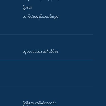
ဒို့အသံ
သက်တံရောင်သတင်းလွှာ
သုတပဒေသာ အင်္ဂလိပ်စာ
ဗွီအိုအေ တမိနစ်သတင်း