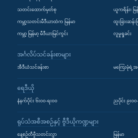
သတင်းထောက်မှတ်စု
ယူကရိန်း၊ မြန
ကမ္ဘာ့သတင်းမီဒီယာထဲက မြန်မာ
ထူးခြားဆန်း
ကမ္ဘာ့ မြန်မာ့ မီဒီယာမြင်ကွင်း
လူမှုရှုခင်း
အင်္ဂလိပ်သင်ခန်းစာများ
အီဒီယံသင်ခန်းစာ
မကြေးမုံရဲ့အင
ရေဒီယို
နံနက်ပိုင်း ၆း၀၀-ရး၀၀
ညပိုင်း ၉း၀
ရုပ်သံအစီအစဉ်နှင့် ဗွီဒီယိုကဏ္ဍများ
နေ့စဉ်တီဗွီသတင်းလွှာ
မြန်မာ