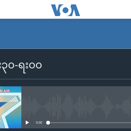
၆း၃၀-ရး၀၀
No media source currently availa
0:00