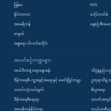
မြန်မာ
RSS
နိုင်ငံတကာ
ပေါ့ဒ်ကတ်စ်
အမေရိကန်
နေ့စဉ်အီးမေ
တရုတ်
အစ္စရေး-ပါလက်စတိုင်း
အပတ်စဉ်ကဏ္ဍများ
အယ်ဒီတာနဲ့ ဆွေးနွေးခန်း
သိပ္ပံနဲ့နည်း
ဒီမိုကရေစီ၊ လူ့အခွင့်အရေးနှင့် ခေတ်ပြိုင်ကမ္ဘာ
ဥတုရာသီနဲ့ 
သတင်းသုံးသပ်ချက်
စီးပွားရေး
ဒီမိုကရေစီရေးရာ
တပတ်အတွင်
အမေရိကန်နိုင်ငံရေး
လယ်ယာစီးပွ