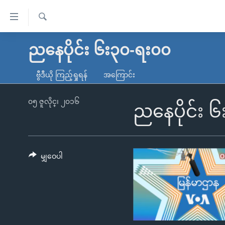
သုံး
ရ
ရှာဖွေ
လွယ်ကူ
မူလစာမျက်နှာ
ညနေပိုင်း ၆း၃၀-ရး၀၀
ရ
စေ
မြန်မာ
လာ
ဗွီဒီယို ကြည့်ရှုရန်
အကြောင်း
သည့်
ဒ်
ကမ္ဘာ့သတင်းများ
Link
ဗွီဒီယို
နိုင်ငံတကာ
၀၅ ဇူလိုင္၊ ၂၀၁၆
ညနေပိုင်း 
များ
သတင်းလွတ်လပ်ခွင့်
အမေရိကန်
ပင်မ
ရပ်ဝန်းတခု လမ်းတခု အလွန်
တရုတ်
အကြောင်းအရာ
အင်္ဂလိပ်စာလေ့လာမယ်
အစ္စရေး-ပါလက်စတိုင်း
မျှဝေပါ
သို့
အပတ်စဉ်ကဏ္ဍများ
အမေရိကန်သုံးအီဒီယံ
ကျော်
ကြည့်
ရေဒီယိုနှင့်ရုပ်သံ အချက်အလက်များ
မကြေးမုံရဲ့ အင်္ဂလိပ်စာ
ရေဒီယို
ရန်
ရေဒီယို/တီဗွီအစီအစဉ်
ရုပ်ရှင်ထဲက အင်္ဂလိပ်စာ
တီဗွီ
ပင်မ