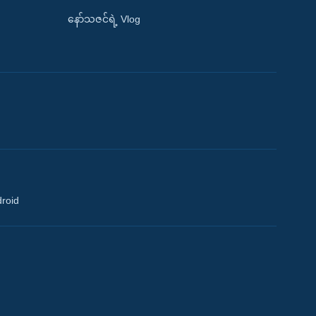
နော်သဇင်ရဲ့ Vlog
droid