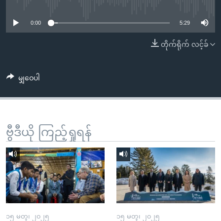
No media source currently available
အ
သုတပဒေသာ အင်္ဂလိပ်စာ
ညွန်း
Learning English
0:00
5:29
စာမျက်နှာ
သို့
ဗွီအိုအေ လူမှုကွန်ယက်များ
တိုက်ရိုက် လင့်ခ်
ကျော်
ကြည့်
မျှဝေပါ
ရန်
ဘာသာစကားများ
ရှာဖွေ
ရန်
နေရာ
ဗွီဒီယို ကြည့်ရှုရန်
သို့
ကျော်
ရန်
၁၅ မတ္၊ ၂၀၂၅
၁၅ မတ္၊ ၂၀၂၅