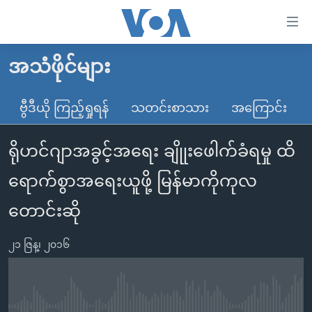
သုံး
ရ
လွယ်ကူ
အသံဖိုင်များ
မူလစာမျက်နှာ
စေ
မြန်မာ
ဗွီဒီယို ကြည့်ရှုရန်
သတင်းစာသား
အကြောင်း
သည့်
ကမ္ဘာ့သတင်းများ
Link
ရိုဟင်ဂျာအခွင့်အရေး ချိုုးဖေါက်ခံရမှု ထိ
ဗွီဒီယို
နိုင်ငံတကာ
များ
သတင်းလွတ်လပ်ခွင့်
အမေရိကန်
ရောက်စွာအရေးယူဖို့ မြန်မာကိုကုလ
ပင်မ
ရပ်ဝန်းတခု လမ်းတခု အလွန်
တရုတ်
အကြောင်းအရာ
တောင်းဆို
သို့
အင်္ဂလိပ်စာလေ့လာမယ်
အစ္စရေး-ပါလက်စတိုင်း
ကျော်
၂၁ ဇြန္၊ ၂၀၁၆
အပတ်စဉ်ကဏ္ဍများ
အမေရိကန်သုံးအီဒီယံ
ကြည့်
ရေဒီယိုနှင့်ရုပ်သံ အချက်အလက်များ
မကြေးမုံရဲ့ အင်္ဂလိပ်စာ
ရေဒီယို
ရန်
ပင်မ
ရေဒီယို/တီဗွီအစီအစဉ်
ရုပ်ရှင်ထဲက အင်္ဂလိပ်စာ
တီဗွီ