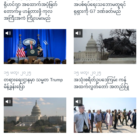
ရိုဟင်ဂျာ အထောက်အပံ့ဖြတ်
အပစ်ရပ်ရေးသဘောမတူရင်
တောက်မှု ဟန့်တားဖို့ ကုလ
ရုရှားကို G7 ဒဏ်ခတ်မည်
အကြီးအကဲ ကြိုးပမ်းမည်
၁၅ မတ္၊ ၂၀၂၅
၁၅ မတ္၊ ၂၀၂၅
တရားရေးဌာနမှာ သမ္မတ Trump
အသုံးစရိတ်ဥပဒေကြမ်း ကန်
မိန့်ခွန်းပြော
အထက်လွှတ်တော် အတည်ပြု