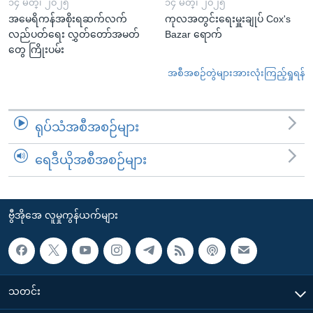
၁၄ မတ္၊ ၂၀၂၅
၁၄ မတ္၊ ၂၀၂၅
အမေရိကန်အစိုးရဆက်လက်
ကုလအတွင်းရေးမှူးချုပ် Cox's
လည်ပတ်ရေး လွှတ်တော်အမတ်
Bazar ရောက်
တွေ ကြိုးပမ်း
အစီအစဉ်တွဲများအားလုံးကြည့်ရှုရန်
ရုပ်သံအစီအစဉ်များ
ရေဒီယိုအစီအစဉ်များ
ဗွီအိုအေ လူမှုကွန်ယက်များ
သတင်း