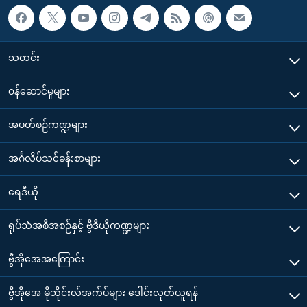
သတင်း
၀န်ဆောင်မှုများ
အပတ်စဉ်ကဏ္ဍများ
အင်္ဂလိပ်သင်ခန်းစာများ
ရေဒီယို
ရုပ်သံအစီအစဉ်နှင့် ဗွီဒီယိုကဏ္ဍများ
ဗွီအိုအေအကြောင်း
ဗွီအိုအေ မိုဘိုင်းလ်အက်ပ်များ ဒေါင်းလုတ်ယူရန်