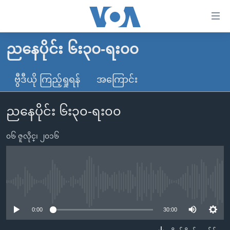
သုံး
ရ
လွယ်ကူ
ညနေပိုင်း ၆း၃၀-ရး၀၀
မူလစာမျက်နှာ
စေ
မြန်မာ
ဗွီဒီယို ကြည့်ရှုရန်
အကြောင်း
သည့်
ကမ္ဘာ့သတင်းများ
Link
ညနေပိုင်း ၆း၃၀-ရး၀၀
ဗွီဒီယို
နိုင်ငံတကာ
များ
သတင်းလွတ်လပ်ခွင့်
အမေရိကန်
ပင်မ
၀၆ ဇူလိုင္၊ ၂၀၁၆
ရပ်ဝန်းတခု လမ်းတခု အလွန်
တရုတ်
အကြောင်းအရာ
သို့
အင်္ဂလိပ်စာလေ့လာမယ်
အစ္စရေး-ပါလက်စတိုင်း
ကျော်
အပတ်စဉ်ကဏ္ဍများ
အမေရိကန်သုံးအီဒီယံ
No media source currently available
ကြည့်
ရေဒီယိုနှင့်ရုပ်သံ အချက်အလက်များ
မကြေးမုံရဲ့ အင်္ဂလိပ်စာ
ရေဒီယို
ရန်
0:00
30:00
ပင်မ
ရေဒီယို/တီဗွီအစီအစဉ်
ရုပ်ရှင်ထဲက အင်္ဂလိပ်စာ
တီဗွီ