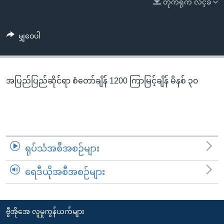
တိုက်ရိုက် လင့်ခ်
အ
သုတပဒေသာ အင်္ဂလိပ်စာ
ညွန်း
Learning English
စာမျက်နှာ
မျှဝေပါ
သို့
ဗွီအိုအေ လူမှုကွန်ယက်များ
ကျော်
ကြည့်
အပြည်ပြည်ဆိုင်ရာ စံတော်ချိန် 1200 ကြာမြင့်ချိန် မိနစ် ၃၀
ရန်
ဘာသာစကားများ
ရှာဖွေ
ရန်
နေရာ
သို့
ရုပ်သံအစီအစဉ်များ
ကျော်
ရန်
ရေဒီယိုအစီအစဉ်များ
ဗွီအိုအေ လူမှုကွန်ယက်များ