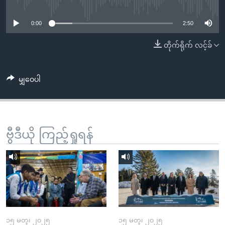
No media source currently available
အ
သုတပဒေသာ အင်္ဂလိပ်စာ
ညွန်း
Learning English
0:00
2:50
စာမျက်နှာ
သို့
ဗွီအိုအေ လူမှုကွန်ယက်များ
တိုက်ရိုက် လင့်ခ်
ကျော်
ကြည့်
မျှဝေပါ
ရန်
ဘာသာစကားများ
ရှာဖွေ
ရန်
နေရာ
ဗွီဒီယို ကြည့်ရှုရန်
သို့
ကျော်
ရန်
၁၅ မတ္၊ ၂၀၂၅
၁၅ မတ္၊ ၂၀၂၅