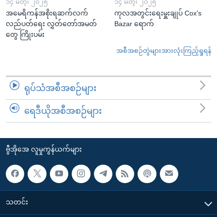
၁၄ မတ္၊ ၂၀၂၅
၁၄ မတ္၊ ၂၀၂၅
အမေရိကန်အစိုးရဆက်လက်
ကုလအတွင်းရေးမှူးချုပ် Cox's
လည်ပတ်ရေး လွှတ်တော်အမတ်
Bazar ရောက်
တွေ ကြိုးပမ်း
အစီအစဉ်တွဲများအားလုံးကြည့်ရှုရန်
ရုပ်သံအစီအစဉ်များ
ရေဒီယိုအစီအစဉ်များ
ဗွီအိုအေ လူမှုကွန်ယက်များ
သတင်း