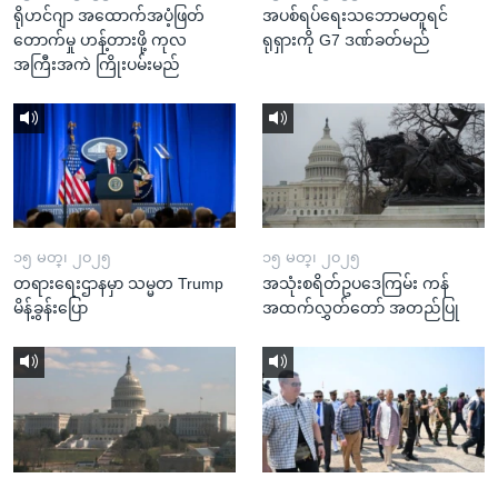
ရိုဟင်ဂျာ အထောက်အပံ့ဖြတ်
အပစ်ရပ်ရေးသဘောမတူရင်
တောက်မှု ဟန့်တားဖို့ ကုလ
ရုရှားကို G7 ဒဏ်ခတ်မည်
အကြီးအကဲ ကြိုးပမ်းမည်
၁၅ မတ္၊ ၂၀၂၅
၁၅ မတ္၊ ၂၀၂၅
တရားရေးဌာနမှာ သမ္မတ Trump
အသုံးစရိတ်ဥပဒေကြမ်း ကန်
မိန့်ခွန်းပြော
အထက်လွှတ်တော် အတည်ပြု