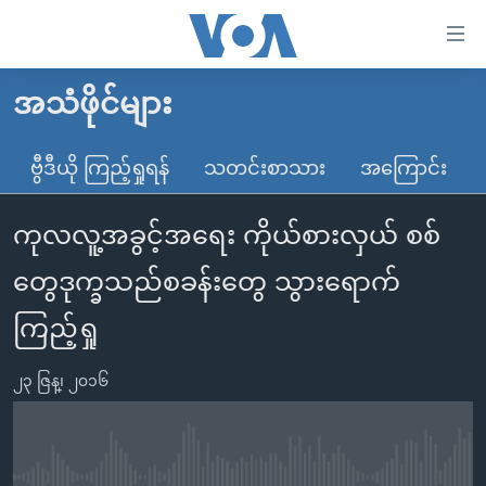
သုံး
ရ
လွယ်ကူ
အသံဖိုင်များ
မူလစာမျက်နှာ
စေ
မြန်မာ
ဗွီဒီယို ကြည့်ရှုရန်
သတင်းစာသား
အကြောင်း
သည့်
ကမ္ဘာ့သတင်းများ
Link
ကုလလူ့အခွင့်အရေး ကိုယ်စားလှယ် စစ်
ဗွီဒီယို
နိုင်ငံတကာ
များ
သတင်းလွတ်လပ်ခွင့်
အမေရိကန်
တွေဒုက္ခသည်စခန်းတွေ သွားရောက်
ပင်မ
ရပ်ဝန်းတခု လမ်းတခု အလွန်
တရုတ်
အကြောင်းအရာ
ကြည့်ရှု
သို့
အင်္ဂလိပ်စာလေ့လာမယ်
အစ္စရေး-ပါလက်စတိုင်း
ကျော်
၂၃ ဇြန္၊ ၂၀၁၆
အပတ်စဉ်ကဏ္ဍများ
အမေရိကန်သုံးအီဒီယံ
ကြည့်
ရေဒီယိုနှင့်ရုပ်သံ အချက်အလက်များ
မကြေးမုံရဲ့ အင်္ဂလိပ်စာ
ရေဒီယို
ရန်
ပင်မ
ရေဒီယို/တီဗွီအစီအစဉ်
ရုပ်ရှင်ထဲက အင်္ဂလိပ်စာ
တီဗွီ