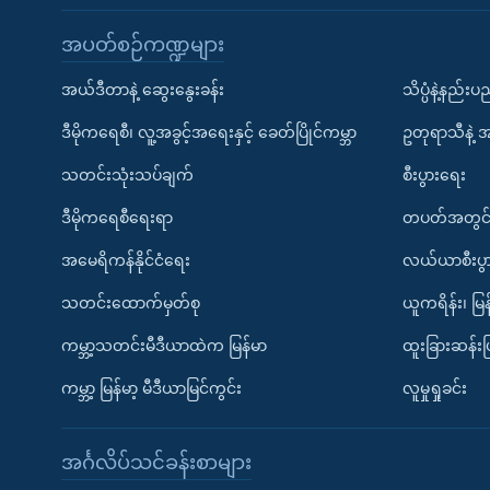
အပတ်စဉ်ကဏ္ဍများ
အယ်ဒီတာနဲ့ ဆွေးနွေးခန်း
သိပ္ပံနဲ့နည်း
ဒီမိုကရေစီ၊ လူ့အခွင့်အရေးနှင့် ခေတ်ပြိုင်ကမ္ဘာ
ဥတုရာသီနဲ့ 
သတင်းသုံးသပ်ချက်
စီးပွားရေး
ဒီမိုကရေစီရေးရာ
တပတ်အတွင်
အမေရိကန်နိုင်ငံရေး
လယ်ယာစီးပွ
သတင်းထောက်မှတ်စု
ယူကရိန်း၊ မြန
ကမ္ဘာ့သတင်းမီဒီယာထဲက မြန်မာ
ထူးခြားဆန်း
ကမ္ဘာ့ မြန်မာ့ မီဒီယာမြင်ကွင်း
လူမှုရှုခင်း
အင်္ဂလိပ်သင်ခန်းစာများ