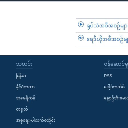
သုတပဒေသာ အင်္ဂလိပ်စာ
အ
ညွန်း
စာမျက်နှာ
သို့
ရုပ်သံအစီအစဉ်မျာ
ကျော်
ရေဒီယိုအစီအစဉ်မျ
ကြည့်
ရန်
ရှာဖွေ
ရန်
သတင်း
၀န်ဆောင်မှ
နေရာ
မြန်မာ
RSS
သို့
ကျော်
နိုင်ငံတကာ
ပေါ့ဒ်ကတ်စ်
ရန်
အမေရိကန်
နေ့စဉ်အီးမေ
တရုတ်
အစ္စရေး-ပါလက်စတိုင်း