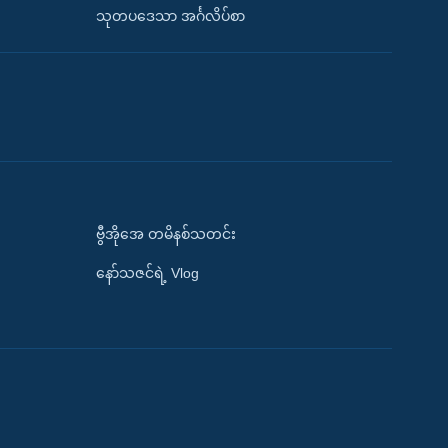
သုတပဒေသာ အင်္ဂလိပ်စာ
ဗွီအိုအေ တမိနစ်သတင်း
နော်သဇင်ရဲ့ Vlog