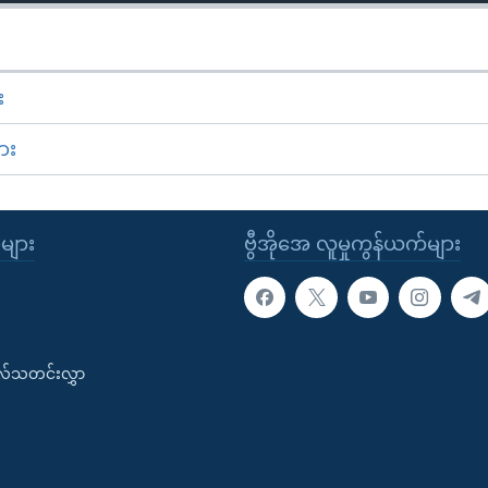
း
ား
ုများ
ဗွီအိုအေ လူမှုကွန်ယက်များ
းလ်သတင်းလွှာ