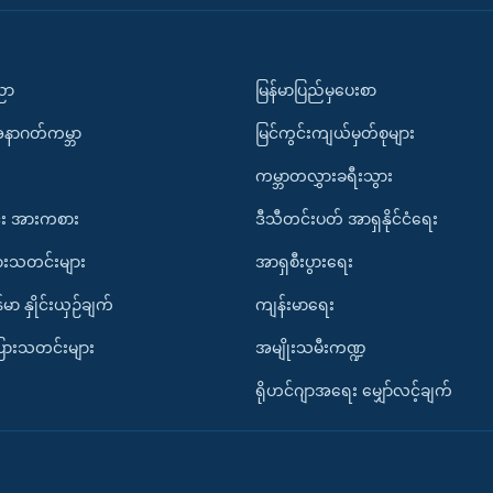
ပညာ
မြန်မာပြည်မှပေးစာ
အနာဂတ်ကမ္ဘာ
မြင်ကွင်းကျယ်မှတ်စုများ
ကမ္ဘာတလွှားခရီးသွား
း အားကစား
ဒီသီတင်းပတ် အာရှနိုင်ငံရေး
ားသတင်းများ
အာရှစီးပွားရေး
်မာ နှိုင်းယှဉ်ချက်
ကျန်းမာရေး
ပြားသတင်းများ
အမျိုးသမီးကဏ္ဍ
ရိုဟင်ဂျာအရေး မျှော်လင့်ချက်