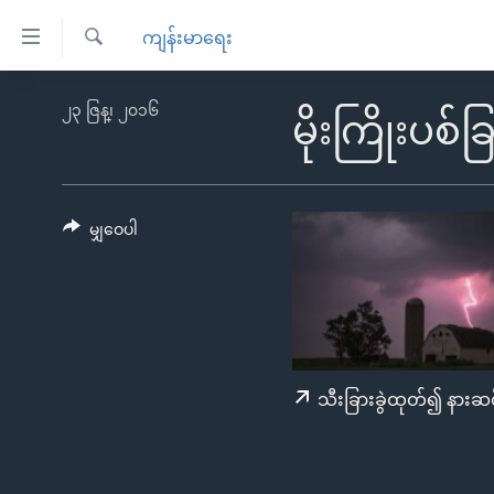
သုံး
ကျန်းမာရေး
ရ
ရှာဖွေ
လွယ်ကူ
မူလစာမျက်နှာ
၂၃ ဇြန္၊ ၂၀၁၆
ရ
မိုးကြိုးပစ်ခြ
စေ
မြန်မာ
လာ
သည့်
ဒ်
ကမ္ဘာ့သတင်းများ
Link
ဗွီဒီယို
နိုင်ငံတကာ
မျှဝေပါ
များ
သတင်းလွတ်လပ်ခွင့်
အမေရိကန်
ပင်မ
ရပ်ဝန်းတခု လမ်းတခု အလွန်
တရုတ်
အကြောင်းအရာ
အင်္ဂလိပ်စာလေ့လာမယ်
အစ္စရေး-ပါလက်စတိုင်း
သို့
အပတ်စဉ်ကဏ္ဍများ
အမေရိကန်သုံးအီဒီယံ
ကျော်
သီးခြားခွဲထုတ်၍ နားဆင
ကြည့်
ရေဒီယိုနှင့်ရုပ်သံ အချက်အလက်များ
မကြေးမုံရဲ့ အင်္ဂလိပ်စာ
ရေဒီယို
ရန်
ရေဒီယို/တီဗွီအစီအစဉ်
ရုပ်ရှင်ထဲက အင်္ဂလိပ်စာ
တီဗွီ
ပင်မ