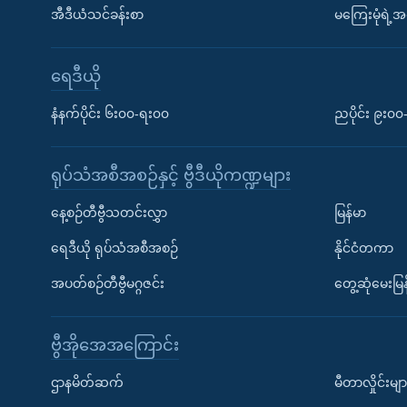
အီဒီယံသင်ခန်းစာ
မကြေးမုံရဲ့အင
ရေဒီယို
နံနက်ပိုင်း ၆း၀၀-ရး၀၀
ညပိုင်း ၉း၀
ရုပ်သံအစီအစဉ်နှင့် ဗွီဒီယိုကဏ္ဍများ
နေ့စဉ်တီဗွီသတင်းလွှာ
မြန်မာ
ရေဒီယို ရုပ်သံအစီအစဉ်
နိုင်ငံတကာ
အပတ်စဉ်တီဗွီမဂ္ဂဇင်း
တွေ့ဆုံမေးမြန
ဗွီအိုအေအကြောင်း
ဌာနမိတ်ဆက်
မီတာလှိုင်းမျာ