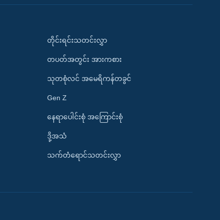
တိုင်းရင်းသတင်းလွှာ
တပတ်အတွင်း အားကစား
သုတစုံလင် အမေရိကန်တခွင်
Gen Z
နေရာပေါင်းစုံ အကြောင်းစုံ
ဒို့အသံ
သက်တံရောင်သတင်းလွှာ