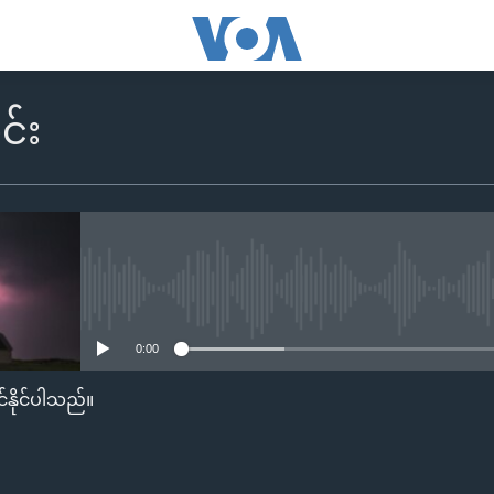
င်း
No media source currently availa
0:00
်နိုင်ပါသည်။