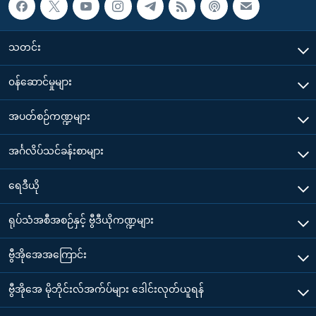
သတင်း
၀န်ဆောင်မှုများ
အပတ်စဉ်ကဏ္ဍများ
အင်္ဂလိပ်သင်ခန်းစာများ
ရေဒီယို
ရုပ်သံအစီအစဉ်နှင့် ဗွီဒီယိုကဏ္ဍများ
ဗွီအိုအေအကြောင်း
ဗွီအိုအေ မိုဘိုင်းလ်အက်ပ်များ ဒေါင်းလုတ်ယူရန်