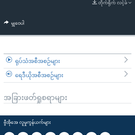
အ
တိုက်ရိုက် လင့်ခ်
သုတပဒေသာ အင်္ဂလိပ်စာ
ညွန်း
Learning English
စာမျက်နှာ
မျှဝေပါ
သို့
ဗွီအိုအေ လူမှုကွန်ယက်များ
ကျော်
ကြည့်
ရန်
ဘာသာစကားများ
ရှာဖွေ
ရုပ်သံအစီအစဉ်များ
ရန်
နေရာ
ရေဒီယိုအစီအစဉ်များ
သို့
ကျော်
အခြားဖတ်ရှုစရာများ
ရန်
ဗွီအိုအေ လူမှုကွန်ယက်များ