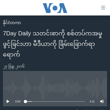
သုံး
ရ
လွယ်ကူ
နိုင်ငံတကာ
မူလစာမျက်နှာ
စေ
7Day Daily သတင်းစာကို စစ်တပ်ကအမှု
မြန်မာ
သည့်
ဖွင့်ခြင်းဟာ မီဒီယာကို ခြိမ်းခြောက်ရာ
ကမ္ဘာ့သတင်းများ
Link
ဗွီဒီယို
နိုင်ငံတကာ
ရောက်
များ
သတင်းလွတ်လပ်ခွင့်
အမေရိကန်
ပင်မ
၂၇ ဇြန္၊ ၂၀၁၆
ရပ်ဝန်းတခု လမ်းတခု အလွန်
တရုတ်
အကြောင်းအရာ
သို့
အင်္ဂလိပ်စာလေ့လာမယ်
အစ္စရေး-ပါလက်စတိုင်း
ကျော်
အပတ်စဉ်ကဏ္ဍများ
အမေရိကန်သုံးအီဒီယံ
No media source currently available
ကြည့်
ရေဒီယိုနှင့်ရုပ်သံ အချက်အလက်များ
မကြေးမုံရဲ့ အင်္ဂလိပ်စာ
ရေဒီယို
ရန်
0:00
4:11
ပင်မ
ရေဒီယို/တီဗွီအစီအစဉ်
ရုပ်ရှင်ထဲက အင်္ဂလိပ်စာ
တီဗွီ