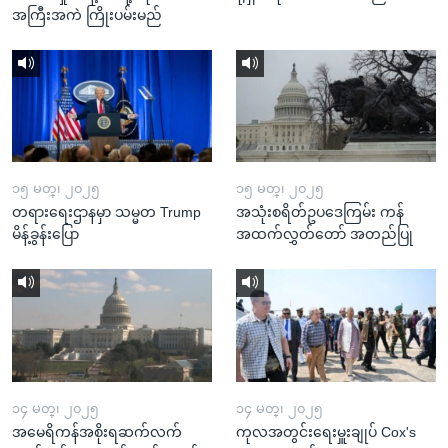
အကြီးအကဲ ကြိုးပမ်းမည်
၁၅ မတ္၊ ၂၀၂၅
၁၅ မတ္၊ ၂၀၂၅
တရားရေးဌာနမှာ သမ္မတ Trump
အသုံးစရိတ်ဥပဒေကြမ်း ကန်
မိန့်ခွန်းပြော
အထက်လွှတ်တော် အတည်ပြု
၁၄ မတ္၊ ၂၀၂၅
၁၄ မတ္၊ ၂၀၂၅
အမေရိကန်အစိုးရဆက်လက်
ကုလအတွင်းရေးမှူးချုပ် Cox's