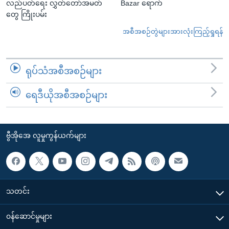
လည်ပတ်ရေး လွှတ်တော်အမတ်
Bazar ရောက်
တွေ ကြိုးပမ်း
အစီအစဉ်တွဲများအားလုံးကြည့်ရှုရန်
ရုပ်သံအစီအစဉ်များ
ရေဒီယိုအစီအစဉ်များ
ဗွီအိုအေ လူမှုကွန်ယက်များ
သတင်း
၀န်ဆောင်မှုများ