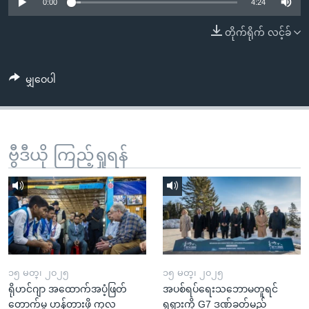
အ
0:00
4:24
သုတပဒေသာ အင်္ဂလိပ်စာ
ညွန်း
Learning English
တိုက်ရိုက် လင့်ခ်
စာမျက်နှာ
သို့
ဗွီအိုအေ လူမှုကွန်ယက်များ
ကျော်
မျှဝေပါ
ကြည့်
ရန်
ဘာသာစကားများ
ရှာဖွေ
ဗွီဒီယို ကြည့်ရှုရန်
ရန်
နေရာ
သို့
ကျော်
ရန်
၁၅ မတ္၊ ၂၀၂၅
၁၅ မတ္၊ ၂၀၂၅
ရိုဟင်ဂျာ အထောက်အပံ့ဖြတ်
အပစ်ရပ်ရေးသဘောမတူရင်
တောက်မှု ဟန့်တားဖို့ ကုလ
ရုရှားကို G7 ဒဏ်ခတ်မည်