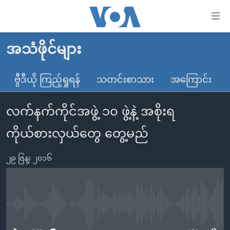
သုံး
ရ
လွယ်ကူ
အသံဖိုင်များ
မူလစာမျက်နှာ
စေ
မြန်မာ
ဗွီဒီယို ကြည့်ရှုရန်
သတင်းစာသား
အကြောင်း
သည့်
ကမ္ဘာ့သတင်းများ
Link
လက်နက်ကိုင်အဖွဲ့ ၁၀ ဖွဲ့နဲ့ အစိုးရ
ဗွီဒီယို
နိုင်ငံတကာ
များ
သတင်းလွတ်လပ်ခွင့်
အမေရိကန်
ကိုယ်စားလှယ်တွေ တွေ့မည်
ပင်မ
ရပ်ဝန်းတခု လမ်းတခု အလွန်
တရုတ်
အကြောင်းအရာ
၂၉ ဇြန္၊ ၂၀၁၆
သို့
အင်္ဂလိပ်စာလေ့လာမယ်
အစ္စရေး-ပါလက်စတိုင်း
ကျော်
အပတ်စဉ်ကဏ္ဍများ
အမေရိကန်သုံးအီဒီယံ
ကြည့်
ရေဒီယိုနှင့်ရုပ်သံ အချက်အလက်များ
မကြေးမုံရဲ့ အင်္ဂလိပ်စာ
ရေဒီယို
ရန်
No media source currently available
ပင်မ
ရေဒီယို/တီဗွီအစီအစဉ်
ရုပ်ရှင်ထဲက အင်္ဂလိပ်စာ
တီဗွီ