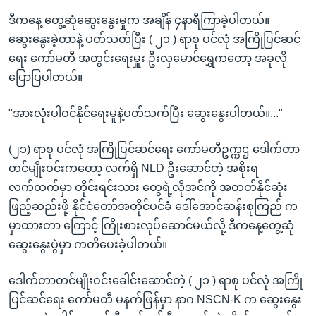
ဒီကနေ့ တွေ့ဆုံဆွေးနွေးမှုက အချိန် ၄နာရီကြာခဲ့ပါတယ်။
ဆွေးနွေးခဲ့တာနဲ့ ပတ်သတ်ပြီး ( ၂၁ ) ရာစု ပင်လုံ အကြိုပြင်ဆင်
ရေး ကော်မတီ အတွင်းရေးမှူး ဦးလှမောင်ရွှေကတော့ အခုလို
ပြောပြပါတယ်။
"အားလုံးပါဝင်နိုင်ရေးမူနဲ့ပတ်သက်ပြီး ဆွေးနွေးပါတယ်။..."
(၂၁) ရာစု ပင်လုံ အကြိုပြင်ဆင်ရေး ကော်မတီဥက္ကဌ ဒေါက်တာ
တင်မျိုးဝင်းကတော့ လက်ရှိ NLD ဦးဆောင်တဲ့ အစိုးရ
လက်ထက်မှာ တိုင်းရင်းသား တွေရဲ့လိုအင်ကို အတတ်နိုင်ဆုံး
ဖြည့်ဆည်းဖို့ နိုင်ငံတော်အတိုင်ပင်ခံ ဒေါ်အောင်ဆန်းစုကြည် က
မှာထားတာ ကြောင့် ကြိုးစားလုပ်ဆောင်မယ်လို့ ဒီကနေ့တွေ့ဆုံ
ဆွေးနွေးပွဲမှာ ကတိပေးခဲ့ပါတယ်။
ဒေါက်တာတင်မျိုးဝင်းခေါင်းဆောင်တဲ့ ( ၂၁ ) ရာစု ပင်လုံ အကြို
ပြင်ဆင်ရေး ကော်မတီ မနက်ဖြန်မှာ နာဂ NSCN-K က ဆွေးနွေး