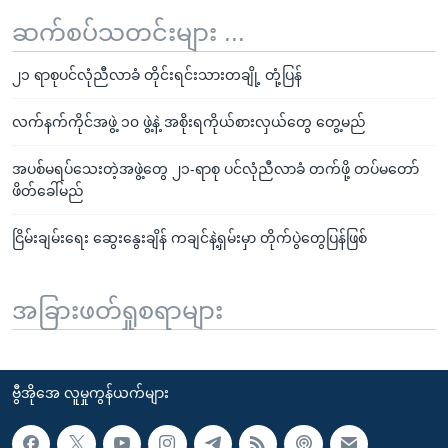
ဆက်စပ်သတင်းများ ...
၂၁ ရာစုပင်လုံညီလာခံ တိုင်းရင်းသားတချို့ တုံ့ပြန်
လက်နက်ကိုင်အဖွဲ့ ၁၀ ဖွဲ့နဲ့ အစိုးရကိုယ်စားလှယ်တွေ တွေ့မည်
အပစ်မရပ်သေးတဲ့အဖွဲ့တွေ ၂၁-ရာစု ပင်လုံညီလာခံ တက်ဖို့ တပ်မတော်
ဖိတ်ခေါ်မည်
ငြိမ်းချမ်းရေး ဆွေးနွေးချိန် ကချင်နဲ့ရှမ်းမှာ တိုက်ပွဲတွေပြန်ဖြစ်
အခြားဖတ်ရှုစရာများ
ဗွီအိုအေ လူမှုကွန်ယက်များ