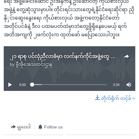
ရေး အဖွဲ့ခေါင်းဆောင် ဦးအန်ကန့် ဦးဆောင်တဲ့ ကိုယ်စားလှယ်
အဖွဲ့နဲ့ တွေ့ဆုံသွားမှာပါ။ တိုင်းရင်းသားတွေရဲ့နိုင်ငံရေးဆိုင်ရာ ညှိ
နိုှင်းဆွေးနွေးရေး ကိုယ်စားလှယ် အဖွဲ့ကတော့နိုင်ငံတော်
အတိုင်ပင်ခံနဲ့ ဒီလ ပထမပတ်ထဲမှာဘဲတွေ့ဖို့ရှိနေပေမယ့် ရက်
အတိအကျကို ၂ဖက်လုံးက ထုတ်ဖော် မပြောသေးပါဘူး။
၂၁ ရာစု ပင်လုံညီလာခံမှာ လက်နက်ကိုင်အဖွဲ့တွေ အားလုံးပါဝင်ရေး ဆွေးနွေး
by
ဗွီအိုအေသတင်းဌာန
No media source currently available
0:00
3:34
တိုက်ရိုက် လင့်ခ်
မျှဝေပါ
Follow us