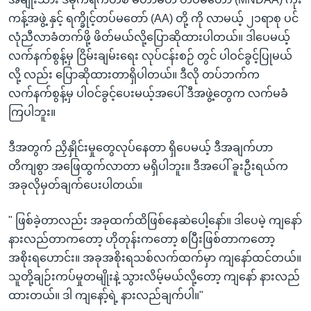
ကန့်အဖွဲ့ နှင့် ရက္ခိုင့်တပ်မတော် (AA) တို့ ကို လာမယ့် ၂၁ရာစု ပင်
လုံညီလာခံတက်ဖို့ ဖိတ်မယ်လို့ပြောဆိုထားပါတယ်။ ဒါပေမယ့်
လက်နက်စွန့်မှ ငြိမ်းချမ်းရေး လုပ်ငန်းစဉ် တွင် ပါဝင်ခွင့်ပြုမယ်
လို့ လည်း ပြောဆိုထားတာရှိပါတယ်။ ဒီလို တပ်ဘက်က
လက်နက်စွန့်မှ ပါဝင်ခွင့်ပေးမယ့်အပေါ် ဒီအဖွဲ့တွေက လက်မခံ
ကြပါဘူး။
ဒီအတွက် ညှိနှိုင်းမှုတွေလုပ်နေတာ ရှိပေမယ့် ဒီအချက်ဟာ
တိကျစွာ အဖြေထွက်လာတာ မရှိပါဘူး။ ဒီအပေါ် ခူးဦးရယ်က
အခုလိုမှတ်ချက်ပေးပါတယ်။
" ဖြစ်ခဲ့တာလည်း အခုထက်ထိဖြစ်နေဆဲပေါ့နော်။ ဒါပေမဲ့ ကျနော်
နားလည်တာကတော့ ဟိုတုန်းကတော့ စပြီးဖြစ်တာကတော့
အစိုးရဟောင်း။ အခုအစိုးရသစ်လက်ထက်မှာ ကျနော်ထင်တယ်။
သူတို့ချဉ်းကပ်မှုတမျိုးနဲ့ သွားလိမ့်မယ်လို့တော့ ကျနော် နားလည်
ထားတယ်။ ဒါ ကျနော့်ရဲ့ နားလည်ချက်ပါ။"