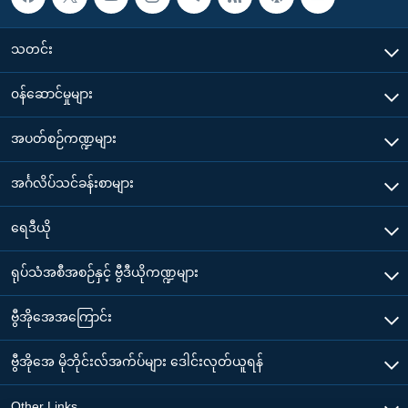
သတင်း
၀န်ဆောင်မှုများ
အပတ်စဉ်ကဏ္ဍများ
အင်္ဂလိပ်သင်ခန်းစာများ
ရေဒီယို
ရုပ်သံအစီအစဉ်နှင့် ဗွီဒီယိုကဏ္ဍများ
ဗွီအိုအေအကြောင်း
ဗွီအိုအေ မိုဘိုင်းလ်အက်ပ်များ ဒေါင်းလုတ်ယူရန်
Other Links