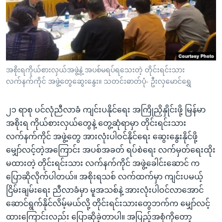
အ
သုတပဒေသာ အင်္ဂလိပ်စာ
ညွန်း
Learning English
စာမျက်နှာ
သို့
ဗွီအိုအေ လူမှုကွန်ယက်များ
ကျော်
ကြည့်
အစိုးရကိုယ်စားလှယ်အဖွဲ့နဲ့ အပစ်မရပ်ရသေးတဲ့ တိုင်းရင်းသား
လက်နက်ကိုင် အဖွဲ့တွေဆွေးနွေး။ သတင်းဓာတ်ပုံ- ဦးလှမောင်ရွှေ
ရန်
ဘာသာစကားများ
ရှာဖွေ
၂၁ ရာစု ပင်လုံညီလာခံ ကျင်းပနိုင်ရေး အကြိုညှိနှိုင်းဖို့ မြန်မာ
ရန်
အစိုးရ ကိုယ်စားလှယ်တွေနဲ့ တွေ့ဆုံရာမှာ တိုင်းရင်းသား
နေရာ
လက်နက်ကိုင် အဖွဲ့တွေ အားလုံးပါဝင်နိုင်ရေး ဆွေးနွေးနိုင်ဖို့
သို့
မျှော်လင့်တဲ့အကြောင်း အပစ်အခတ် ရပ်စဲရေး လက်မှတ်ရေးထိုး
ကျော်
မထားတဲ့ တိုင်းရင်းသား လက်နက်ကိုင် အဖွဲ့ခေါင်းဆောင် က
ရန်
ပြောဆိုလိုက်ပါတယ်။ အစိုးရသစ် လက်ထက်မှာ ကျင်းပမယ့်
ငြိမ်းချမ်းရေး ညီလာခံမှာ မူအသစ်နဲ့ အားလုံးပါဝင်လာအောင်
ဆောင်ရွက်နိုင်လိမ့်မယ်လို့ တိုင်းရင်းသားတွေဘက်က မျှော်လင့်
ထားကြောင်းလည်း ပြောဆိုခဲ့တာပါ။ အပြည့်အစုံကိုတော့