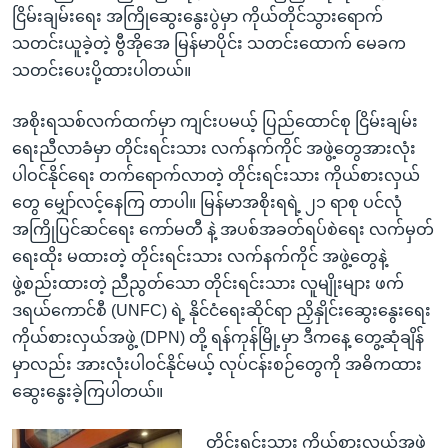
ငြိမ်းချမ်းရေး အကြိုဆွေးနွေးပွဲမှာ ကိုယ်တိုင်သွားရောက်
သတင်းယူခဲ့တဲ့ ဗွီအိုအေ မြန်မာပိုင်း သတင်းထောက် မေခက
သတင်းပေးပို့ထားပါတယ်။
အစိုးရသစ်လက်ထက်မှာ ကျင်းပမယ့် ပြည်ထောင်စု ငြိမ်းချမ်း
ရေးညီလာခံမှာ တိုင်းရင်းသား လက်နက်ကိုင် အဖွဲ့တွေအားလုံး
ပါဝင်နိုင်ရေး တက်ရောက်လာတဲ့ တိုင်းရင်းသား ကိုယ်စားလှယ်
တွေ မျှော်လင့်နေကြ တာပါ။ မြန်မာအစိုးရရဲ့ ၂၁ ရာစု ပင်လုံ
အကြိုပြင်ဆင်ရေး ကော်မတီ နဲ့ အပစ်အခတ်ရပ်စဲရေး လက်မှတ်
ရေးထိုး မထားတဲ့ တိုင်းရင်းသား လက်နက်ကိုင် အဖွဲ့တွေနဲ့
ဖွဲ့စည်းထားတဲ့ ညီညွတ်သော တိုင်းရင်းသား လူမျိုးများ ဖက်
ဒရယ်ကောင်စီ (UNFC) ရဲ့ နိုင်ငံရေးဆိုင်ရာ ညှိနှိုင်းဆွေးနွေးရေး
ကိုယ်စားလှယ်အဖွဲ့ (DPN) တို့ ရန်ကုန်မြို့မှာ ဒီကနေ့ တွေ့ဆုံချိန်
မှာလည်း အားလုံးပါဝင်နိုင်မယ့် လုပ်ငန်းစဉ်တွေကို အဓိကထား
ဆွေးနွေးခဲ့ကြပါတယ်။
တိုင်းရင်းသား ကိုယ်စားလှယ်အဖွဲ့