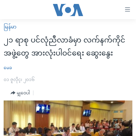
သုံး
ရ
လွယ်ကူ
မြန်မာ
မူလစာမျက်နှာ
စေ
၂၁ ရာစု ပင်လုံညီလာခံမှာ လက်နက်ကိုင်
မြန်မာ
သည့်
အဖွဲ့တွေ အားလုံးပါဝင်ရေး ဆွေးနွေး
ကမ္ဘာ့သတင်းများ
Link
ဗွီဒီယို
နိုင်ငံတကာ
မေခ
များ
သတင်းလွတ်လပ်ခွင့်
အမေရိကန်
၀၁ ဇူလိုင္၊ ၂၀၁၆
ပင်မ
ရပ်ဝန်းတခု လမ်းတခု အလွန်
တရုတ်
အကြောင်းအရာ
မျှဝေပါ
သို့
အင်္ဂလိပ်စာလေ့လာမယ်
အစ္စရေး-ပါလက်စတိုင်း
ကျော်
အပတ်စဉ်ကဏ္ဍများ
အမေရိကန်သုံးအီဒီယံ
ကြည့်
ရေဒီယိုနှင့်ရုပ်သံ အချက်အလက်များ
မကြေးမုံရဲ့ အင်္ဂလိပ်စာ
ရေဒီယို
ရန်
ပင်မ
ရေဒီယို/တီဗွီအစီအစဉ်
ရုပ်ရှင်ထဲက အင်္ဂလိပ်စာ
တီဗွီ