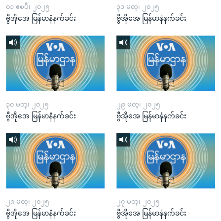
၀၁ ဧၿပီ၊ ၂၀၂၅
၃၁ မတ္၊ ၂၀၂၅
ဗွီအိုအေ မြန်မာနံနက်ခင်း
ဗွီအိုအေ မြန်မာနံနက်ခင်း
၃၀ မတ္၊ ၂၀၂၅
၂၉ မတ္၊ ၂၀၂၅
ဗွီအိုအေ မြန်မာနံနက်ခင်း
ဗွီအိုအေ မြန်မာနံနက်ခင်း
၂၈ မတ္၊ ၂၀၂၅
၂၇ မတ္၊ ၂၀၂၅
ဗွီအိုအေ မြန်မာနံနက်ခင်း
ဗွီအိုအေ မြန်မာနံနက်ခင်း