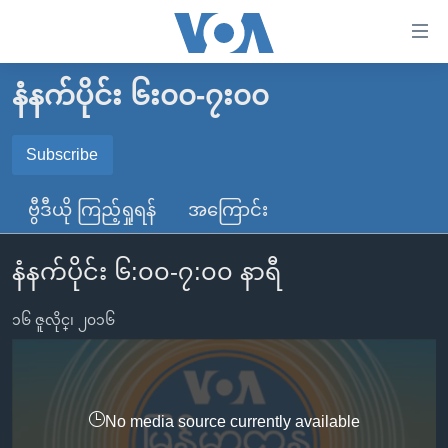
သုံး
ရ
လွယ်ကူ
နံနက်ပိုင်း ၆း၀၀-၇း၀၀
မူလစာမျက်နှာ
စေ
မြန်မာ
Subscribe
သည့်
SUBSCRIBE
ကမ္ဘာ့သတင်းများ
Link
ဗွီဒီယို ကြည့်ရှုရန်
အကြောင်း
ဗွီဒီယို
နိုင်ငံတကာ
များ
Spotify
သတင်းလွတ်လပ်ခွင့်
အမေရိကန်
ပင်မ
နံနက်ပိုင်း ၆:၀၀-၇:၀၀ နာရီ
ရပ်ဝန်းတခု လမ်းတခု အလွန်
တရုတ်
အကြောင်းအရာ
ရယူရန်
သို့
၁၆ ဇူလိုင္၊ ၂၀၁၆
အင်္ဂလိပ်စာလေ့လာမယ်
အစ္စရေး-ပါလက်စတိုင်း
ကျော်
အပတ်စဉ်ကဏ္ဍများ
အမေရိကန်သုံးအီဒီယံ
ကြည့်
ရေဒီယိုနှင့်ရုပ်သံ အချက်အလက်များ
မကြေးမုံရဲ့ အင်္ဂလိပ်စာ
ရေဒီယို
ရန်
No media source currently available
ပင်မ
ရေဒီယို/တီဗွီအစီအစဉ်
ရုပ်ရှင်ထဲက အင်္ဂလိပ်စာ
တီဗွီ