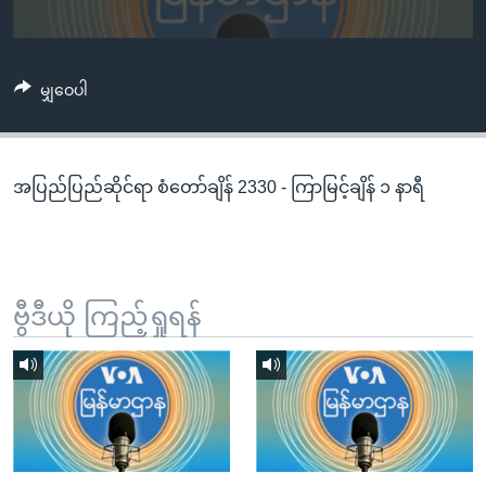
အ
သုတပဒေသာ အင်္ဂလိပ်စာ
ညွန်း
Learning English
စာမျက်နှာ
မျှဝေပါ
သို့
ဗွီအိုအေ လူမှုကွန်ယက်များ
ကျော်
ကြည့်
ရန်
အပြည်ပြည်ဆိုင်ရာ စံတော်ချိန် 2330 - ကြာမြင့်ချိန် ၁ နာရီ
ဘာသာစကားများ
ရှာဖွေ
ရန်
နေရာ
သို့
ဗွီဒီယို ကြည့်ရှုရန်
ကျော်
ရန်