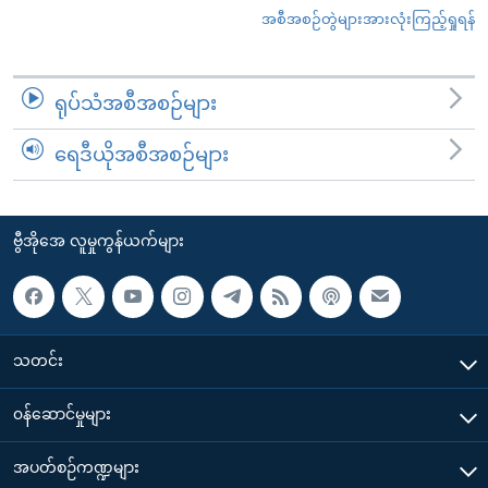
အစီအစဉ်တွဲများအားလုံးကြည့်ရှုရန်
ရုပ်သံအစီအစဉ်များ
ရေဒီယိုအစီအစဉ်များ
ဗွီအိုအေ လူမှုကွန်ယက်များ
သတင်း
၀န်ဆောင်မှုများ
အပတ်စဉ်ကဏ္ဍများ