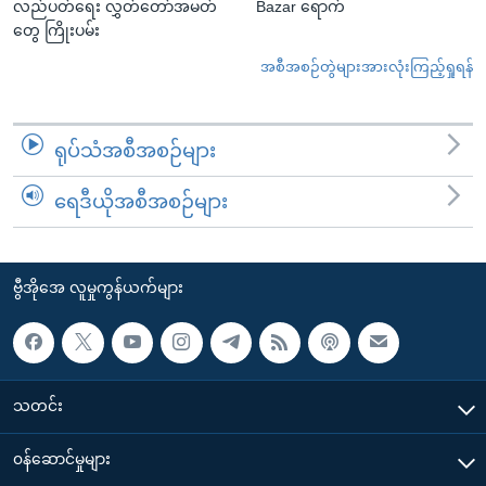
လည်ပတ်ရေး လွှတ်တော်အမတ်
Bazar ရောက်
တွေ ကြိုးပမ်း
အစီအစဉ်တွဲများအားလုံးကြည့်ရှုရန်
ရုပ်သံအစီအစဉ်များ
ရေဒီယိုအစီအစဉ်များ
ဗွီအိုအေ လူမှုကွန်ယက်များ
သတင်း
၀န်ဆောင်မှုများ