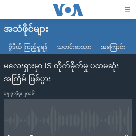
သုံး
ရ
လွယ်ကူ
အသံဖိုင်များ
မူလစာမျက်နှာ
စေ
မြန်မာ
ဗွီဒီယို ကြည့်ရှုရန်
သတင်းစာသား
အကြောင်း
သည့်
ကမ္ဘာ့သတင်းများ
Link
မလေးရှားမှာ IS တိုက်ခိုက်မှု ပထမဆုံး
ဗွီဒီယို
နိုင်ငံတကာ
များ
သတင်းလွတ်လပ်ခွင့်
အမေရိကန်
အကြိမ် ဖြစ်ပွား
ပင်မ
ရပ်ဝန်းတခု လမ်းတခု အလွန်
တရုတ်
အကြောင်းအရာ
၀၅ ဇူလိုင္၊ ၂၀၁၆
သို့
အင်္ဂလိပ်စာလေ့လာမယ်
အစ္စရေး-ပါလက်စတိုင်း
ကျော်
အပတ်စဉ်ကဏ္ဍများ
အမေရိကန်သုံးအီဒီယံ
ကြည့်
ရေဒီယိုနှင့်ရုပ်သံ အချက်အလက်များ
မကြေးမုံရဲ့ အင်္ဂလိပ်စာ
ရေဒီယို
ရန်
No media source currently available
ပင်မ
ရေဒီယို/တီဗွီအစီအစဉ်
ရုပ်ရှင်ထဲက အင်္ဂလိပ်စာ
တီဗွီ