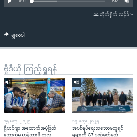
အ
0:00
1:32
သုတပဒေသာ အင်္ဂလိပ်စာ
ညွန်း
Learning English
တိုက်ရိုက် လင့်ခ်
စာမျက်နှာ
သို့
ဗွီအိုအေ လူမှုကွန်ယက်များ
ကျော်
မျှဝေပါ
ကြည့်
ရန်
ဘာသာစကားများ
ရှာဖွေ
ဗွီဒီယို ကြည့်ရှုရန်
ရန်
နေရာ
သို့
ကျော်
ရန်
၁၅ မတ္၊ ၂၀၂၅
၁၅ မတ္၊ ၂၀၂၅
ရိုဟင်ဂျာ အထောက်အပံ့ဖြတ်
အပစ်ရပ်ရေးသဘောမတူရင်
တောက်မှု ဟန့်တားဖို့ ကုလ
ရုရှားကို G7 ဒဏ်ခတ်မည်