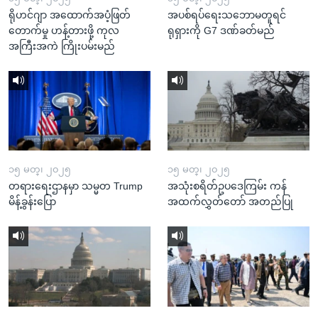
ရိုဟင်ဂျာ အထောက်အပံ့ဖြတ်
အပစ်ရပ်ရေးသဘောမတူရင်
တောက်မှု ဟန့်တားဖို့ ကုလ
ရုရှားကို G7 ဒဏ်ခတ်မည်
အကြီးအကဲ ကြိုးပမ်းမည်
၁၅ မတ္၊ ၂၀၂၅
၁၅ မတ္၊ ၂၀၂၅
တရားရေးဌာနမှာ သမ္မတ Trump
အသုံးစရိတ်ဥပဒေကြမ်း ကန်
မိန့်ခွန်းပြော
အထက်လွှတ်တော် အတည်ပြု