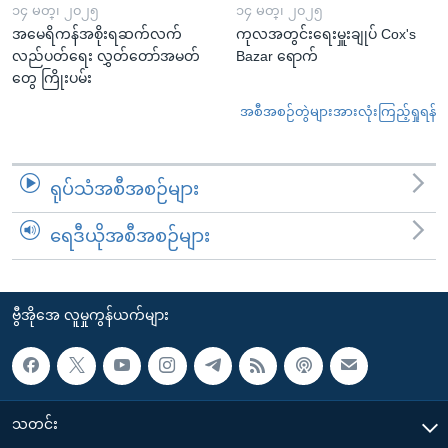
၁၄ မတ္၊ ၂၀၂၅
၁၄ မတ္၊ ၂၀၂၅
အမေရိကန်အစိုးရဆက်လက်
ကုလအတွင်းရေးမှူးချုပ် Cox's
လည်ပတ်ရေး လွှတ်တော်အမတ်
Bazar ရောက်
တွေ ကြိုးပမ်း
အစီအစဉ်တွဲများအားလုံးကြည့်ရှုရန်
ရုပ်သံအစီအစဉ်များ
ရေဒီယိုအစီအစဉ်များ
ဗွီအိုအေ လူမှုကွန်ယက်များ
သတင်း