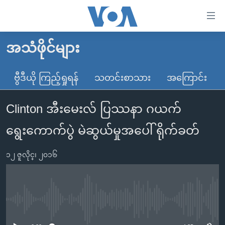
သုံး
ရ
လွယ်ကူ
အသံဖိုင်များ
မူလစာမျက်နှာ
စေ
မြန်မာ
ဗွီဒီယို ကြည့်ရှုရန်
သတင်းစာသား
အကြောင်း
သည့်
ကမ္ဘာ့သတင်းများ
Link
Clinton အီးမေးလ် ပြဿနာ ဂယက်
ဗွီဒီယို
နိုင်ငံတကာ
များ
သတင်းလွတ်လပ်ခွင့်
အမေရိကန်
ရွေးကောက်ပွဲ မဲဆွယ်မှုအပေါ် ရိုက်ခတ်
ပင်မ
ရပ်ဝန်းတခု လမ်းတခု အလွန်
တရုတ်
အကြောင်းအရာ
၁၂ ဇူလိုင္၊ ၂၀၁၆
သို့
အင်္ဂလိပ်စာလေ့လာမယ်
အစ္စရေး-ပါလက်စတိုင်း
ကျော်
အပတ်စဉ်ကဏ္ဍများ
အမေရိကန်သုံးအီဒီယံ
ကြည့်
ရေဒီယိုနှင့်ရုပ်သံ အချက်အလက်များ
မကြေးမုံရဲ့ အင်္ဂလိပ်စာ
ရေဒီယို
ရန်
No media source currently available
ပင်မ
ရေဒီယို/တီဗွီအစီအစဉ်
ရုပ်ရှင်ထဲက အင်္ဂလိပ်စာ
တီဗွီ