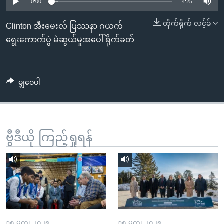
အ
0:00
4:25
သုတပဒေသာ အင်္ဂလိပ်စာ
ညွန်း
Learning English
တိုက်ရိုက် လင့်ခ်
Clinton အီးမေးလ် ပြဿနာ ဂယက်
စာမျက်နှာ
ရွေးကောက်ပွဲ မဲဆွယ်မှုအပေါ် ရိုက်ခတ်
သို့
ဗွီအိုအေ လူမှုကွန်ယက်များ
ကျော်
ကြည့်
မျှဝေပါ
ရန်
ဘာသာစကားများ
ရှာဖွေ
ရန်
နေရာ
ဗွီဒီယို ကြည့်ရှုရန်
သို့
ကျော်
ရန်
၁၅ မတ္၊ ၂၀၂၅
၁၅ မတ္၊ ၂၀၂၅