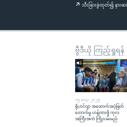
သုတပဒေသာ အင်္ဂလိပ်စာ
အ
သီးခြားခွဲထုတ်၍ နားဆင
ညွန်း
စာမျက်နှာ
သို့
ကျော်
ကြည့်
ရန်
ဗွီဒီယို ကြည့်ရှုရန်
ရှာဖွေ
ရန်
နေရာ
သို့
ကျော်
ရန်
၁၅ မတ္၊ ၂၀၂၅
ရိုဟင်ဂျာ အထောက်အပံ့ဖြတ်
တောက်မှု ဟန့်တားဖို့ ကုလ
အကြီးအကဲ ကြိုးပမ်းမည်