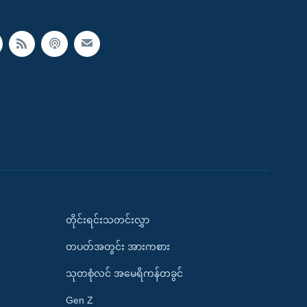
တိုင်းရင်းသတင်းလွှာ
တပတ်အတွင်း အားကစား
သုတစုံလင် အမေရိကန်တခွင်
Gen Z