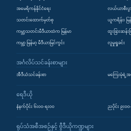
အမေရိကန်နိုင်ငံရေး
လယ်ယာစီးပွ
သတင်းထောက်မှတ်စု
ယူကရိန်း၊ မြန
ကမ္ဘာ့သတင်းမီဒီယာထဲက မြန်မာ
ထူးခြားဆန်း
ကမ္ဘာ့ မြန်မာ့ မီဒီယာမြင်ကွင်း
လူမှုရှုခင်း
အင်္ဂလိပ်သင်ခန်းစာများ
အီဒီယံသင်ခန်းစာ
မကြေးမုံရဲ့အင
ရေဒီယို
နံနက်ပိုင်း ၆း၀၀-ရး၀၀
ညပိုင်း ၉း၀
ရုပ်သံအစီအစဉ်နှင့် ဗွီဒီယိုကဏ္ဍများ