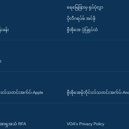
ရေမြေခြားမှ ရုပ်ပုံလွှာ
ပိုလီဂရပ်ဖ်.အင်ဖို
်းခန်း
ဗွီအိုအေ ပုံပြရုပ်သံ
း
ိုင်းလ်သတင်းအက်ပ်-Apple
ဗွီအိုအေမိုဘိုင်းလ်သတင်းအက်ပ်-An
 အာရှအသံ RFA
VOA's Privacy Policy