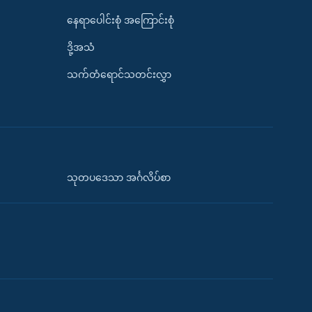
နေရာပေါင်းစုံ အကြောင်းစုံ
ဒို့အသံ
သက်တံရောင်သတင်းလွှာ
သုတပဒေသာ အင်္ဂလိပ်စာ