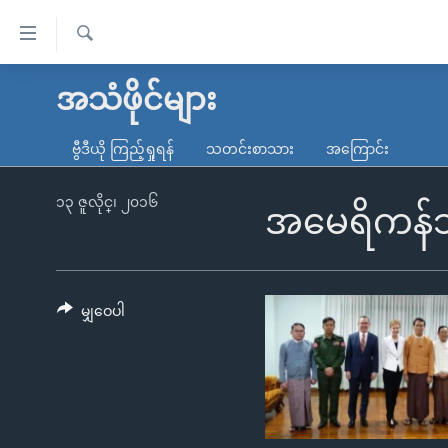
သုံး
ရ
ရှာဖွေ
လွယ်ကူ
မူလစာမျက်နှာ
အသံဖိုင်များ
ရ
စေ
မြန်မာ
လာ
ဗွီဒီယို ကြည့်ရှုရန်
သတင်းစာသား
အကြောင်း
သည့်
ဒ်
ကမ္ဘာ့သတင်းများ
Link
ဗွီဒီယို
နိုင်ငံတကာ
၁၃ ဇူလိုင္၊ ၂၀၁၆
အမေရိကန်သံအဖ
များ
သတင်းလွတ်လပ်ခွင့်
အမေရိကန်
ပင်မ
ရပ်ဝန်းတခု လမ်းတခု အလွန်
တရုတ်
အကြောင်းအရာ
အင်္ဂလိပ်စာလေ့လာမယ်
အစ္စရေး-ပါလက်စတိုင်း
မျှဝေပါ
သို့
အပတ်စဉ်ကဏ္ဍများ
အမေရိကန်သုံးအီဒီယံ
ကျော်
ကြည့်
ရေဒီယိုနှင့်ရုပ်သံ အချက်အလက်များ
မကြေးမုံရဲ့ အင်္ဂလိပ်စာ
ရေဒီယို
ရန်
ရေဒီယို/တီဗွီအစီအစဉ်
ရုပ်ရှင်ထဲက အင်္ဂလိပ်စာ
တီဗွီ
ပင်မ