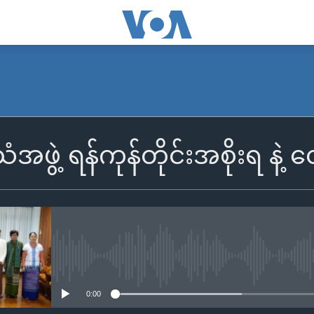
ွဲ့ ရန်ကုန်တိုင်းအစိုးရ နဲ့ တွ
No media source currently availa
0:00