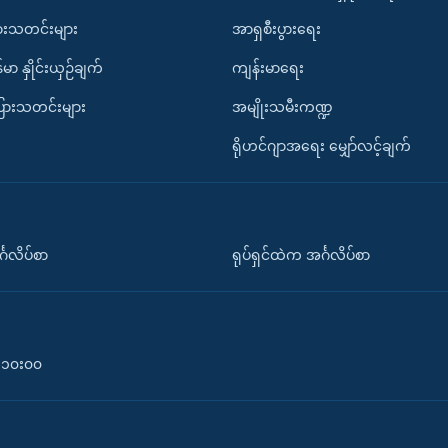
ားသတင်းများ
အာရှစီးပွားရေး
်မာ နှိုင်းယှဉ်ချက်
ကျန်းမာရေး
ပြားသတင်းများ
အမျိုးသမီးကဏ္ဍ
ရိုဟင်ဂျာအရေး မျှော်လင့်ချက်
်္ဂလိပ်စာ
ရုပ်ရှင်ထဲက အင်္ဂလိပ်စာ
၀-၁၀း၀၀