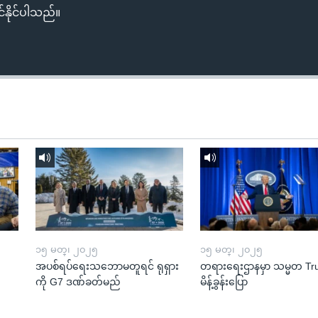
်နိုင်ပါသည်။
၁၅ မတ္၊ ၂၀၂၅
၁၅ မတ္၊ ၂၀၂၅
အပစ်ရပ်ရေးသဘောမတူရင် ရုရှား
တရားရေးဌာနမှာ သမ္မတ T
ကို G7 ဒဏ်ခတ်မည်
မိန့်ခွန်းပြော