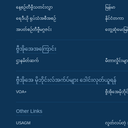
နေ့စဉ်တီဗွီသတင်းလွှာ
မြန်မာ
ရေဒီယို ရုပ်သံအစီအစဉ်
နိုင်ငံတကာ
အပတ်စဉ်တီဗွီမဂ္ဂဇင်း
တွေ့ဆုံမေးမြန
ဗွီအိုအေအကြောင်း
ဌာနမိတ်ဆက်
မီတာလှိုင်းမျာ
ဗွီအိုအေ မိုဘိုင်းလ်အက်ပ်များ ဒေါင်းလုတ်ယူရန်
Learning English
VOA+
ဗွီအိုအေမိုဘ
ဗွီအိုအေ လူမှုကွန်ယက်များ
Other Links
USAGM
လွတ်လပ်တဲ့