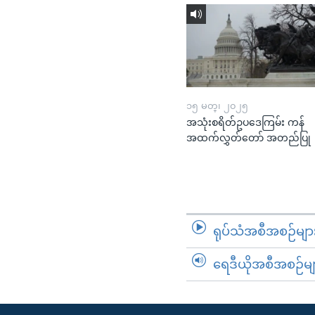
၁၅ မတ္၊ ၂၀၂၅
အသုံးစရိတ်ဥပဒေကြမ်း ကန်
အထက်လွှတ်တော် အတည်ပြု
ရုပ်သံအစီအစဉ်မျာ
ရေဒီယိုအစီအစဉ်မျ