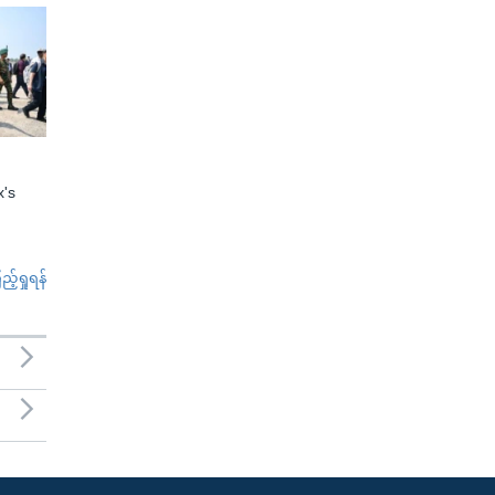
x's
်ရှုရန်