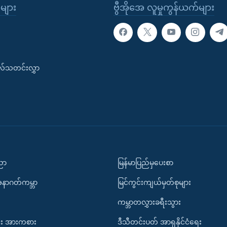
ုများ
ဗွီအိုအေ လူမှုကွန်ယက်များ
းလ်သတင်းလွှာ
ပညာ
မြန်မာပြည်မှပေးစာ
အနာဂတ်ကမ္ဘာ
မြင်ကွင်းကျယ်မှတ်စုများ
ကမ္ဘာတလွှားခရီးသွား
း အားကစား
ဒီသီတင်းပတ် အာရှနိုင်ငံရေး