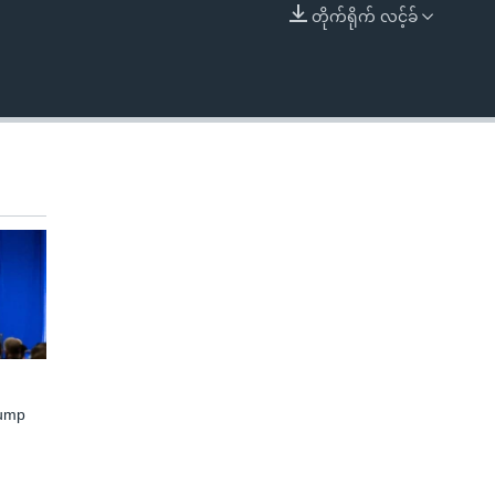
တိုက်ရိုက် လင့်ခ်
EMBED
rump