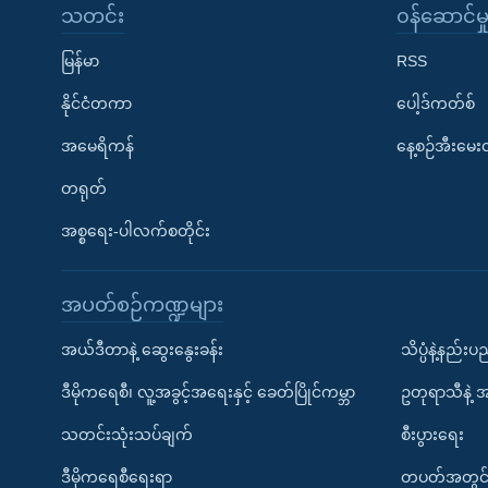
သတင်း
၀န်ဆောင်မှ
မြန်မာ
RSS
နိုင်ငံတကာ
ပေါ့ဒ်ကတ်စ်
အမေရိကန်
နေ့စဉ်အီးမေ
တရုတ်
အစ္စရေး-ပါလက်စတိုင်း
အပတ်စဉ်ကဏ္ဍများ
အယ်ဒီတာနဲ့ ဆွေးနွေးခန်း
သိပ္ပံနဲ့နည်း
ဒီမိုကရေစီ၊ လူ့အခွင့်အရေးနှင့် ခေတ်ပြိုင်ကမ္ဘာ
ဥတုရာသီနဲ့ 
သတင်းသုံးသပ်ချက်
စီးပွားရေး
ဒီမိုကရေစီရေးရာ
တပတ်အတွင်