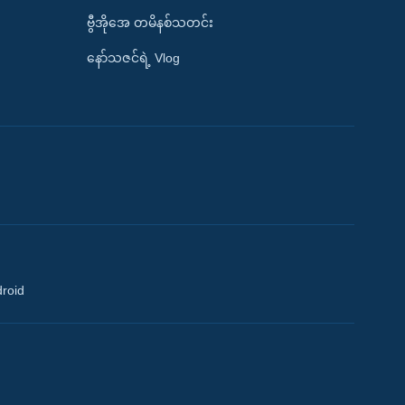
ဗွီအိုအေ တမိနစ်သတင်း
နော်သဇင်ရဲ့ Vlog
droid