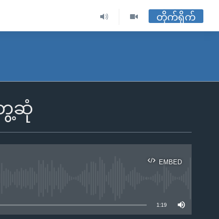
တိုက်ရိုက်
ေ့ဆုံ
EMBED
ble
1:19