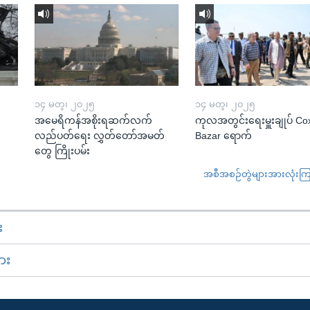
၁၄ မတ္၊ ၂၀၂၅
၁၄ မတ္၊ ၂၀၂၅
အမေရိကန်အစိုးရဆက်လက်
ကုလအတွင်းရေးမှူးချုပ် Co
လည်ပတ်ရေး လွှတ်တော်အမတ်
Bazar ရောက်
တွေ ကြိုးပမ်း
အစီအစဉ်တွဲများအားလုံးကြည့
း
ား