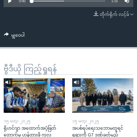
အ
0:00
1:15
သုတပဒေသာ အင်္ဂလိပ်စာ
ညွန်း
Learning English
တိုက်ရိုက် လင့်ခ်
စာမျက်နှာ
သို့
ဗွီအိုအေ လူမှုကွန်ယက်များ
ကျော်
မျှဝေပါ
ကြည့်
ရန်
ဘာသာစကားများ
ရှာဖွေ
ဗွီဒီယို ကြည့်ရှုရန်
ရန်
နေရာ
သို့
ကျော်
ရန်
၁၅ မတ္၊ ၂၀၂၅
၁၅ မတ္၊ ၂၀၂၅
ရိုဟင်ဂျာ အထောက်အပံ့ဖြတ်
အပစ်ရပ်ရေးသဘောမတူရင်
တောက်မှု ဟန့်တားဖို့ ကုလ
ရုရှားကို G7 ဒဏ်ခတ်မည်