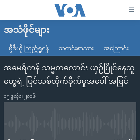
သုံး
ရ
လွယ်ကူ
အသံဖိုင်များ
မူလစာမျက်နှာ
စေ
မြန်မာ
ဗွီဒီယို ကြည့်ရှုရန်
သတင်းစာသား
အကြောင်း
သည့်
ကမ္ဘာ့သတင်းများ
Link
အမေရိကန် သမ္မတလောင်း ယှဉ်ပြိုင်နေသူ
ဗွီဒီယို
နိုင်ငံတကာ
များ
သတင်းလွတ်လပ်ခွင့်
အမေရိကန်
တွေရဲ့ ပြင်သစ်တိုက်ခိုက်မှုအပေါ် အမြင်
ပင်မ
ရပ်ဝန်းတခု လမ်းတခု အလွန်
တရုတ်
အကြောင်းအရာ
၁၅ ဇူလိုင္၊ ၂၀၁၆
သို့
အင်္ဂလိပ်စာလေ့လာမယ်
အစ္စရေး-ပါလက်စတိုင်း
ကျော်
အပတ်စဉ်ကဏ္ဍများ
အမေရိကန်သုံးအီဒီယံ
ကြည့်
ရေဒီယိုနှင့်ရုပ်သံ အချက်အလက်များ
မကြေးမုံရဲ့ အင်္ဂလိပ်စာ
ရေဒီယို
ရန်
No media source currently available
ပင်မ
ရေဒီယို/တီဗွီအစီအစဉ်
ရုပ်ရှင်ထဲက အင်္ဂလိပ်စာ
တီဗွီ