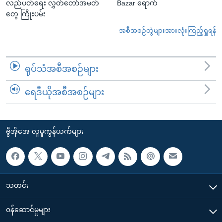
လည်ပတ်ရေး လွှတ်တော်အမတ်
Bazar ရောက်
တွေ ကြိုးပမ်း
အစီအစဉ်တွဲများအားလုံးကြည့်ရှုရန်
ရုပ်သံအစီအစဉ်များ
ရေဒီယိုအစီအစဉ်များ
ဗွီအိုအေ လူမှုကွန်ယက်များ
သတင်း
၀န်ဆောင်မှုများ