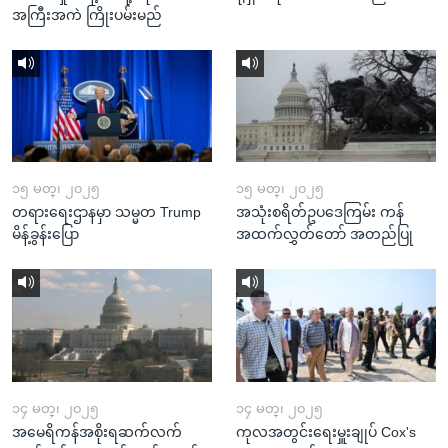
အကြီးအကဲ ကြိုးပမ်းမည်
၁၅ မတ္၊ ၂၀၂၅
၁၅ မတ္၊ ၂၀၂၅
တရားရေးဌာနမှာ သမ္မတ Trump
အသုံးစရိတ်ဥပဒေကြမ်း ကန်
မိန့်ခွန်းပြော
အထက်လွှတ်တော် အတည်ပြု
၁၄ မတ္၊ ၂၀၂၅
၁၄ မတ္၊ ၂၀၂၅
အမေရိကန်အစိုးရဆက်လက်
ကုလအတွင်းရေးမှူးချုပ် Cox's