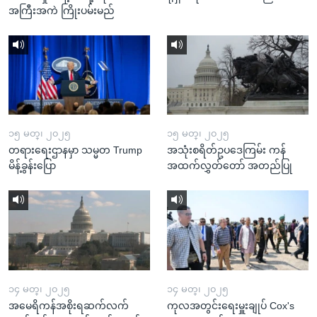
အကြီးအကဲ ကြိုးပမ်းမည်
၁၅ မတ္၊ ၂၀၂၅
၁၅ မတ္၊ ၂၀၂၅
တရားရေးဌာနမှာ သမ္မတ Trump
အသုံးစရိတ်ဥပဒေကြမ်း ကန်
မိန့်ခွန်းပြော
အထက်လွှတ်တော် အတည်ပြု
၁၄ မတ္၊ ၂၀၂၅
၁၄ မတ္၊ ၂၀၂၅
အမေရိကန်အစိုးရဆက်လက်
ကုလအတွင်းရေးမှူးချုပ် Cox's