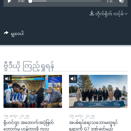
အ
0:00
1:11
သုတပဒေသာ အင်္ဂလိပ်စာ
ညွန်း
Learning English
တိုက်ရိုက် လင့်ခ်
စာမျက်နှာ
သို့
ဗွီအိုအေ လူမှုကွန်ယက်များ
ကျော်
မျှဝေပါ
ကြည့်
ရန်
ဘာသာစကားများ
ရှာဖွေ
ဗွီဒီယို ကြည့်ရှုရန်
ရန်
နေရာ
သို့
ကျော်
ရန်
၁၅ မတ္၊ ၂၀၂၅
၁၅ မတ္၊ ၂၀၂၅
ရိုဟင်ဂျာ အထောက်အပံ့ဖြတ်
အပစ်ရပ်ရေးသဘောမတူရင်
တောက်မှု ဟန့်တားဖို့ ကုလ
ရုရှားကို G7 ဒဏ်ခတ်မည်