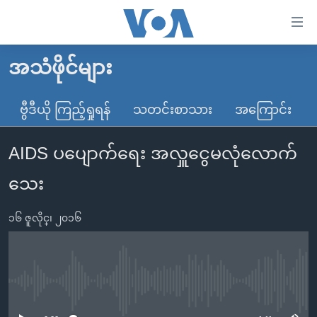
သုံး
ရ
လွယ်ကူ
အသံဖိုင်များ
မူလစာမျက်နှာ
စေ
မြန်မာ
ဗွီဒီယို ကြည့်ရှုရန်
သတင်းစာသား
အကြောင်း
သည့်
ကမ္ဘာ့သတင်းများ
Link
AIDS ပပျောက်ရေး အလှူငွေမလုံလောက်
ဗွီဒီယို
နိုင်ငံတကာ
များ
သတင်းလွတ်လပ်ခွင့်
အမေရိကန်
သေး
ပင်မ
ရပ်ဝန်းတခု လမ်းတခု အလွန်
တရုတ်
အကြောင်းအရာ
၁၆ ဇူလိုင္၊ ၂၀၁၆
သို့
အင်္ဂလိပ်စာလေ့လာမယ်
အစ္စရေး-ပါလက်စတိုင်း
ကျော်
အပတ်စဉ်ကဏ္ဍများ
အမေရိကန်သုံးအီဒီယံ
ကြည့်
ရေဒီယိုနှင့်ရုပ်သံ အချက်အလက်များ
မကြေးမုံရဲ့ အင်္ဂလိပ်စာ
ရေဒီယို
ရန်
No media source currently available
ပင်မ
ရေဒီယို/တီဗွီအစီအစဉ်
ရုပ်ရှင်ထဲက အင်္ဂလိပ်စာ
တီဗွီ