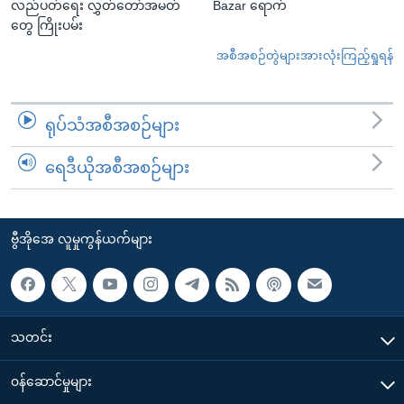
လည်ပတ်ရေး လွှတ်တော်အမတ်
Bazar ရောက်
တွေ ကြိုးပမ်း
အစီအစဉ်တွဲများအားလုံးကြည့်ရှုရန်
ရုပ်သံအစီအစဉ်များ
ရေဒီယိုအစီအစဉ်များ
ဗွီအိုအေ လူမှုကွန်ယက်များ
သတင်း
၀န်ဆောင်မှုများ