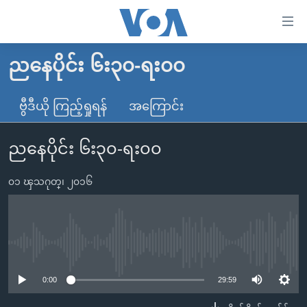
သုံး
ရ
လွယ်ကူ
ညနေပိုင်း ၆း၃၀-ရး၀၀
မူလစာမျက်နှာ
စေ
မြန်မာ
ဗွီဒီယို ကြည့်ရှုရန်
အကြောင်း
သည့်
ကမ္ဘာ့သတင်းများ
Link
ညနေပိုင်း ၆း၃၀-ရး၀၀
ဗွီဒီယို
နိုင်ငံတကာ
များ
သတင်းလွတ်လပ်ခွင့်
အမေရိကန်
ပင်မ
၀၁ ၾသဂုတ္၊ ၂၀၁၆
ရပ်ဝန်းတခု လမ်းတခု အလွန်
တရုတ်
အကြောင်းအရာ
သို့
အင်္ဂလိပ်စာလေ့လာမယ်
အစ္စရေး-ပါလက်စတိုင်း
ကျော်
အပတ်စဉ်ကဏ္ဍများ
အမေရိကန်သုံးအီဒီယံ
No media source currently available
ကြည့်
ရေဒီယိုနှင့်ရုပ်သံ အချက်အလက်များ
မကြေးမုံရဲ့ အင်္ဂလိပ်စာ
ရေဒီယို
ရန်
0:00
29:59
ပင်မ
ရေဒီယို/တီဗွီအစီအစဉ်
ရုပ်ရှင်ထဲက အင်္ဂလိပ်စာ
တီဗွီ