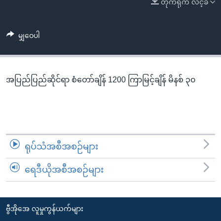
တိုက်ရိုက် လင့်ခ်
အ
သုတပဒေသာ အင်္ဂလိပ်စာ
ညွန်း
Learning English
စာမျက်နှာ
မျှဝေပါ
သို့
ဗွီအိုအေ လူမှုကွန်ယက်များ
ကျော်
ကြည့်
အပြည်ပြည်ဆိုင်ရာ စံတော်ချိန် 1200 ကြာမြင့်ချိန် မိနစ် ၃၀
ရန်
ဘာသာစကားများ
ရှာဖွေ
ရန်
နေရာ
သို့
ရုပ်သံအစီအစဉ်များ
ကျော်
ရန်
ရေဒီယိုအစီအစဉ်များ
ဗွီအိုအေ လူမှုကွန်ယက်များ