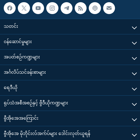
သတင်း
၀န်ဆောင်မှုများ
အပတ်စဉ်ကဏ္ဍများ
အင်္ဂလိပ်သင်ခန်းစာများ
ရေဒီယို
ရုပ်သံအစီအစဉ်နှင့် ဗွီဒီယိုကဏ္ဍများ
ဗွီအိုအေအကြောင်း
ဗွီအိုအေ မိုဘိုင်းလ်အက်ပ်များ ဒေါင်းလုတ်ယူရန်