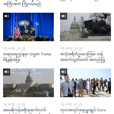
အကြီးအကဲ ကြိုးပမ်းမည်
၁၅ မတ္၊ ၂၀၂၅
၁၅ မတ္၊ ၂၀၂၅
တရားရေးဌာနမှာ သမ္မတ Trump
အသုံးစရိတ်ဥပဒေကြမ်း ကန်
မိန့်ခွန်းပြော
အထက်လွှတ်တော် အတည်ပြု
၁၄ မတ္၊ ၂၀၂၅
၁၄ မတ္၊ ၂၀၂၅
အမေရိကန်အစိုးရဆက်လက်
ကုလအတွင်းရေးမှူးချုပ် Cox's