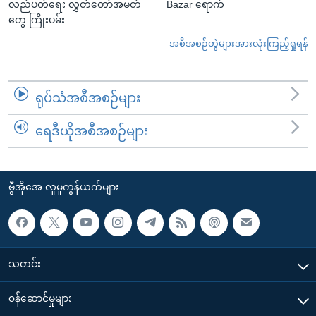
လည်ပတ်ရေး လွှတ်တော်အမတ်
Bazar ရောက်
တွေ ကြိုးပမ်း
အစီအစဉ်တွဲများအားလုံးကြည့်ရှုရန်
ရုပ်သံအစီအစဉ်များ
ရေဒီယိုအစီအစဉ်များ
ဗွီအိုအေ လူမှုကွန်ယက်များ
သတင်း
၀န်ဆောင်မှုများ