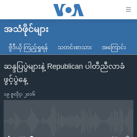
သုံး
ရ
လွယ်ကူ
အသံဖိုင်များ
မူလစာမျက်နှာ
စေ
မြန်မာ
ဗွီဒီယို ကြည့်ရှုရန်
သတင်းစာသား
အကြောင်း
သည့်
ကမ္ဘာ့သတင်းများ
Link
ဆန္ဒပြပွဲများနဲ့ Republican ပါတီညီလာခံ
ဗွီဒီယို
နိုင်ငံတကာ
များ
သတင်းလွတ်လပ်ခွင့်
အမေရိကန်
ဖွင့်ပွဲနေ့
ပင်မ
ရပ်ဝန်းတခု လမ်းတခု အလွန်
တရုတ်
အကြောင်းအရာ
၁၉ ဇူလိုင္၊ ၂၀၁၆
သို့
အင်္ဂလိပ်စာလေ့လာမယ်
အစ္စရေး-ပါလက်စတိုင်း
ကျော်
အပတ်စဉ်ကဏ္ဍများ
အမေရိကန်သုံးအီဒီယံ
ကြည့်
ရေဒီယိုနှင့်ရုပ်သံ အချက်အလက်များ
မကြေးမုံရဲ့ အင်္ဂလိပ်စာ
ရေဒီယို
ရန်
No media source currently available
ပင်မ
ရေဒီယို/တီဗွီအစီအစဉ်
ရုပ်ရှင်ထဲက အင်္ဂလိပ်စာ
တီဗွီ