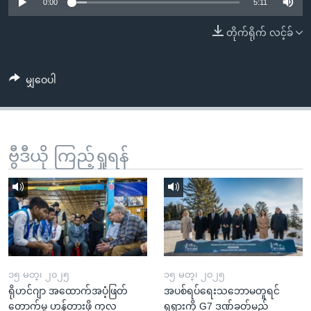
အ
0:00
5:11
သုတပဒေသာ အင်္ဂလိပ်စာ
ညွန်း
Learning English
တိုက်ရိုက် လင့်ခ်
စာမျက်နှာ
သို့
ဗွီအိုအေ လူမှုကွန်ယက်များ
ကျော်
မျှဝေပါ
ကြည့်
ရန်
ဘာသာစကားများ
ရှာဖွေ
ဗွီဒီယို ကြည့်ရှုရန်
ရန်
နေရာ
သို့
ကျော်
ရန်
၁၅ မတ္၊ ၂၀၂၅
၁၅ မတ္၊ ၂၀၂၅
ရိုဟင်ဂျာ အထောက်အပံ့ဖြတ်
အပစ်ရပ်ရေးသဘောမတူရင်
တောက်မှု ဟန့်တားဖို့ ကုလ
ရုရှားကို G7 ဒဏ်ခတ်မည်