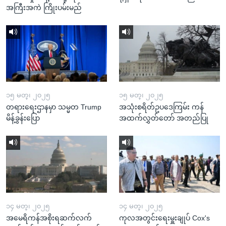
အကြီးအကဲ ကြိုးပမ်းမည်
၁၅ မတ္၊ ၂၀၂၅
၁၅ မတ္၊ ၂၀၂၅
တရားရေးဌာနမှာ သမ္မတ Trump
အသုံးစရိတ်ဥပဒေကြမ်း ကန်
မိန့်ခွန်းပြော
အထက်လွှတ်တော် အတည်ပြု
၁၄ မတ္၊ ၂၀၂၅
၁၄ မတ္၊ ၂၀၂၅
အမေရိကန်အစိုးရဆက်လက်
ကုလအတွင်းရေးမှူးချုပ် Cox's