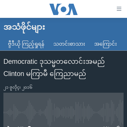
သုံး
ရ
လွယ်ကူ
အသံဖိုင်များ
မူလစာမျက်နှာ
စေ
မြန်မာ
ဗွီဒီယို ကြည့်ရှုရန်
သတင်းစာသား
အကြောင်း
သည့်
ကမ္ဘာ့သတင်းများ
Link
Democratic ဒုသမ္မတလောင်းအမည်
ဗွီဒီယို
နိုင်ငံတကာ
များ
သတင်းလွတ်လပ်ခွင့်
အမေရိကန်
Clinton မကြာမီ ကြေညာမည်
ပင်မ
ရပ်ဝန်းတခု လမ်းတခု အလွန်
တရုတ်
အကြောင်းအရာ
၂၁ ဇူလိုင္၊ ၂၀၁၆
သို့
အင်္ဂလိပ်စာလေ့လာမယ်
အစ္စရေး-ပါလက်စတိုင်း
ကျော်
အပတ်စဉ်ကဏ္ဍများ
အမေရိကန်သုံးအီဒီယံ
ကြည့်
ရေဒီယိုနှင့်ရုပ်သံ အချက်အလက်များ
မကြေးမုံရဲ့ အင်္ဂလိပ်စာ
ရေဒီယို
ရန်
No media source currently available
ပင်မ
ရေဒီယို/တီဗွီအစီအစဉ်
ရုပ်ရှင်ထဲက အင်္ဂလိပ်စာ
တီဗွီ