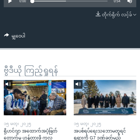
အ
0:00
0:54
သုတပဒေသာ အင်္ဂလိပ်စာ
ညွန်း
Learning English
တိုက်ရိုက် လင့်ခ်
စာမျက်နှာ
သို့
ဗွီအိုအေ လူမှုကွန်ယက်များ
ကျော်
မျှဝေပါ
ကြည့်
ရန်
ဘာသာစကားများ
ရှာဖွေ
ဗွီဒီယို ကြည့်ရှုရန်
ရန်
နေရာ
သို့
ကျော်
ရန်
၁၅ မတ္၊ ၂၀၂၅
၁၅ မတ္၊ ၂၀၂၅
ရိုဟင်ဂျာ အထောက်အပံ့ဖြတ်
အပစ်ရပ်ရေးသဘောမတူရင်
တောက်မှု ဟန့်တားဖို့ ကုလ
ရုရှားကို G7 ဒဏ်ခတ်မည်