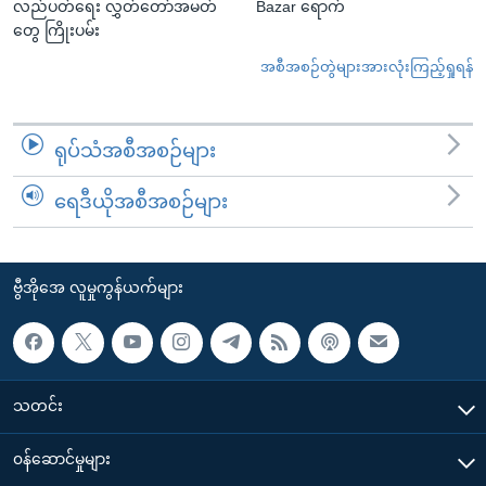
လည်ပတ်ရေး လွှတ်တော်အမတ်
Bazar ရောက်
တွေ ကြိုးပမ်း
အစီအစဉ်တွဲများအားလုံးကြည့်ရှုရန်
ရုပ်သံအစီအစဉ်များ
ရေဒီယိုအစီအစဉ်များ
ဗွီအိုအေ လူမှုကွန်ယက်များ
သတင်း
၀န်ဆောင်မှုများ