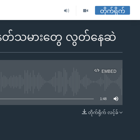
တိုက်ရိုက်
ေနတ်သမားတွေ လွတ်နေဆဲ
EMBED
ble
1:48
တိုက်ရိုက် လင့်ခ်
EMBED