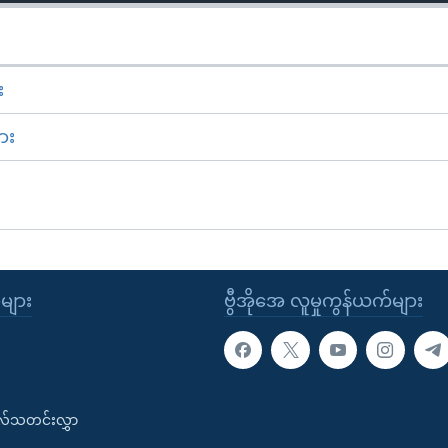
း
ား
ုများ
ဗွီအိုအေ လူမှုကွန်ယက်များ
းလ်သတင်းလွှာ