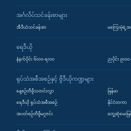
အင်္ဂလိပ်သင်ခန်းစာများ
အီဒီယံသင်ခန်းစာ
မကြေးမုံရဲ့အင
ရေဒီယို
နံနက်ပိုင်း ၆း၀၀-ရး၀၀
ညပိုင်း ၉း၀
ရုပ်သံအစီအစဉ်နှင့် ဗွီဒီယိုကဏ္ဍများ
နေ့စဉ်တီဗွီသတင်းလွှာ
မြန်မာ
ရေဒီယို ရုပ်သံအစီအစဉ်
နိုင်ငံတကာ
အပတ်စဉ်တီဗွီမဂ္ဂဇင်း
တွေ့ဆုံမေးမြန