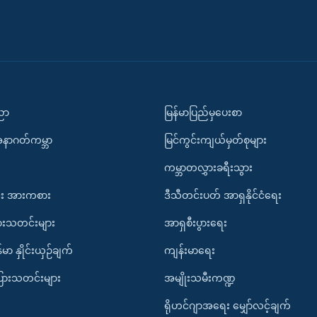
ပညာ
မြန်မာပြည်မှပေးစာ
အနာဂတ်ကမ္ဘာ
မြင်ကွင်းကျယ်မှတ်စုများ
ကမ္ဘာတလွှားခရီးသွား
း အားကစား
ဒီသီတင်းပတ် အာရှနိုင်ငံရေး
ားသတင်းများ
အာရှစီးပွားရေး
်မာ နှိုင်းယှဉ်ချက်
ကျန်းမာရေး
ပြားသတင်းများ
အမျိုးသမီးကဏ္ဍ
ရိုဟင်ဂျာအရေး မျှော်လင့်ချက်