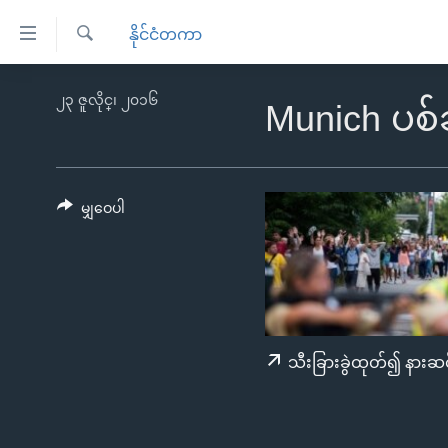
သုံး
နိုင်ငံတကာ
ရ
ရှာဖွေ
လွယ်ကူ
မူလစာမျက်နှာ
၂၃ ဇူလိုင္၊ ၂၀၁၆
ရ
Munich ပစ
စေ
မြန်မာ
လာ
သည့်
ဒ်
ကမ္ဘာ့သတင်းများ
Link
ဗွီဒီယို
နိုင်ငံတကာ
မျှဝေပါ
များ
သတင်းလွတ်လပ်ခွင့်
အမေရိကန်
ပင်မ
ရပ်ဝန်းတခု လမ်းတခု အလွန်
တရုတ်
အကြောင်းအရာ
အင်္ဂလိပ်စာလေ့လာမယ်
အစ္စရေး-ပါလက်စတိုင်း
သို့
အပတ်စဉ်ကဏ္ဍများ
အမေရိကန်သုံးအီဒီယံ
ကျော်
သီးခြားခွဲထုတ်၍ နားဆင
ကြည့်
ရေဒီယိုနှင့်ရုပ်သံ အချက်အလက်များ
မကြေးမုံရဲ့ အင်္ဂလိပ်စာ
ရေဒီယို
ရန်
ရေဒီယို/တီဗွီအစီအစဉ်
ရုပ်ရှင်ထဲက အင်္ဂလိပ်စာ
တီဗွီ
ပင်မ