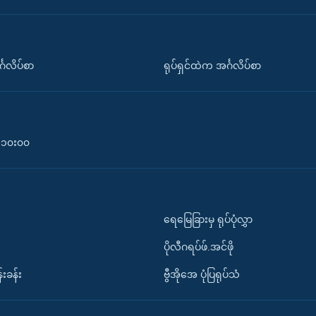
်္ဂလိပ်စာ
ရုပ်ရှင်ထဲက အင်္ဂလိပ်စာ
၀-၁၀း၀၀
ရေမြေခြားမှ ရုပ်ပုံလွှာ
ပိုလီဂရပ်ဖ်.အင်ဖို
်းခန်း
ဗွီအိုအေ ပုံပြရုပ်သံ