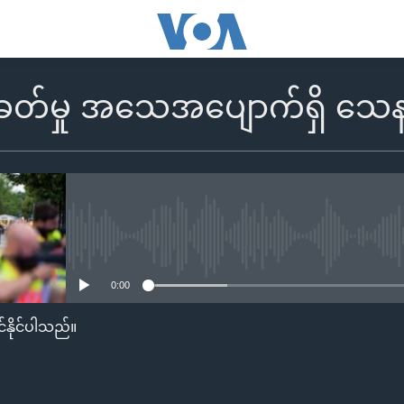
်ခတ်မှု အသေအပျောက်ရှိ သ
No media source currently availa
0:00
်နိုင်ပါသည်။