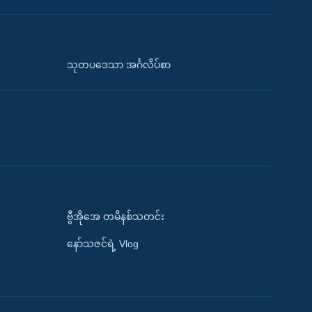
သုတပဒေသာ အင်္ဂလိပ်စာ
ဗွီအိုအေ တမိနစ်သတင်း
နော်သဇင်ရဲ့ Vlog