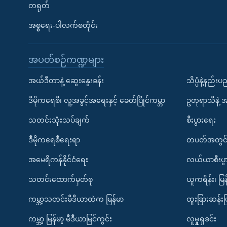
တရုတ်
အစ္စရေး-ပါလက်စတိုင်း
အပတ်စဉ်ကဏ္ဍများ
အယ်ဒီတာနဲ့ ဆွေးနွေးခန်း
သိပ္ပံနဲ့နည်း
ဒီမိုကရေစီ၊ လူ့အခွင့်အရေးနှင့် ခေတ်ပြိုင်ကမ္ဘာ
ဥတုရာသီနဲ့ 
သတင်းသုံးသပ်ချက်
စီးပွားရေး
ဒီမိုကရေစီရေးရာ
တပတ်အတွင်
အမေရိကန်နိုင်ငံရေး
လယ်ယာစီးပွ
သတင်းထောက်မှတ်စု
ယူကရိန်း၊ မြန
ကမ္ဘာ့သတင်းမီဒီယာထဲက မြန်မာ
ထူးခြားဆန်း
ကမ္ဘာ့ မြန်မာ့ မီဒီယာမြင်ကွင်း
လူမှုရှုခင်း