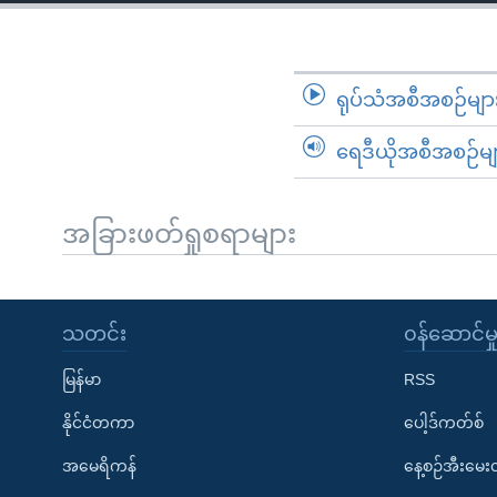
သုတပဒေသာ အင်္ဂလိပ်စာ
အ
ညွန်း
စာမျက်နှာ
သို့
ရုပ်သံအစီအစဉ်မျာ
ကျော်
ရေဒီယိုအစီအစဉ်မျ
ကြည့်
ရန်
ရှာဖွေ
အခြားဖတ်ရှုစရာများ
ရန်
နေရာ
သို့
သတင်း
၀န်ဆောင်မှ
ကျော်
ရန်
မြန်မာ
RSS
နိုင်ငံတကာ
ပေါ့ဒ်ကတ်စ်
အမေရိကန်
နေ့စဉ်အီးမေ