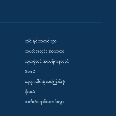
တိုင်းရင်းသတင်းလွှာ
တပတ်အတွင်း အားကစား
သုတစုံလင် အမေရိကန်တခွင်
Gen Z
နေရာပေါင်းစုံ အကြောင်းစုံ
ဒို့အသံ
သက်တံရောင်သတင်းလွှာ