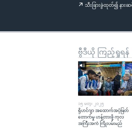
သုတပဒေသာ အင်္ဂလိပ်စာ
အ
သီးခြားခွဲထုတ်၍ နားဆင
ညွန်း
စာမျက်နှာ
သို့
ကျော်
ကြည့်
ရန်
ဗွီဒီယို ကြည့်ရှုရန်
ရှာဖွေ
ရန်
နေရာ
သို့
ကျော်
ရန်
၁၅ မတ္၊ ၂၀၂၅
ရိုဟင်ဂျာ အထောက်အပံ့ဖြတ်
တောက်မှု ဟန့်တားဖို့ ကုလ
အကြီးအကဲ ကြိုးပမ်းမည်