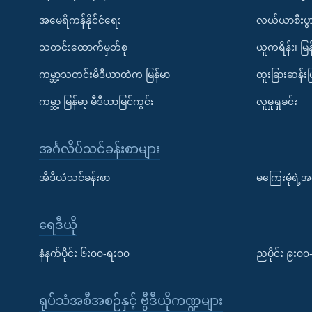
အမေရိကန်နိုင်ငံရေး
လယ်ယာစီးပွ
သတင်းထောက်မှတ်စု
ယူကရိန်း၊ မြန
ကမ္ဘာ့သတင်းမီဒီယာထဲက မြန်မာ
ထူးခြားဆန်း
ကမ္ဘာ့ မြန်မာ့ မီဒီယာမြင်ကွင်း
လူမှုရှုခင်း
အင်္ဂလိပ်သင်ခန်းစာများ
အီဒီယံသင်ခန်းစာ
မကြေးမုံရဲ့အင
ရေဒီယို
နံနက်ပိုင်း ၆း၀၀-ရး၀၀
ညပိုင်း ၉း၀
ရုပ်သံအစီအစဉ်နှင့် ဗွီဒီယိုကဏ္ဍများ