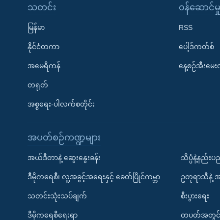
သတင်း
၀န်ဆောင်မှ
မြန်မာ
RSS
နိုင်ငံတကာ
ပေါ့ဒ်ကတ်စ်
အမေရိကန်
နေ့စဉ်အီးမေ
တရုတ်
အစ္စရေး-ပါလက်စတိုင်း
အပတ်စဉ်ကဏ္ဍများ
အယ်ဒီတာနဲ့ ဆွေးနွေးခန်း
သိပ္ပံနဲ့နည်း
ဒီမိုကရေစီ၊ လူ့အခွင့်အရေးနှင့် ခေတ်ပြိုင်ကမ္ဘာ
ဥတုရာသီနဲ့ 
သတင်းသုံးသပ်ချက်
စီးပွားရေး
ဒီမိုကရေစီရေးရာ
တပတ်အတွင်