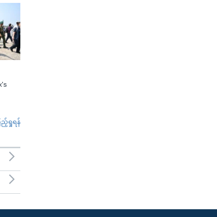
x's
်ရှုရန်