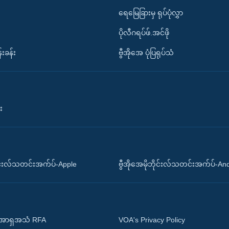
ရေမြေခြားမှ ရုပ်ပုံလွှာ
ပိုလီဂရပ်ဖ်.အင်ဖို
်းခန်း
ဗွီအိုအေ ပုံပြရုပ်သံ
း
ိုင်းလ်သတင်းအက်ပ်-Apple
ဗွီအိုအေမိုဘိုင်းလ်သတင်းအက်ပ်-An
 အာရှအသံ RFA
VOA's Privacy Policy