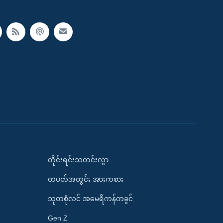
တိုင်းရင်းသတင်းလွှာ
တပတ်အတွင်း အားကစား
သုတစုံလင် အမေရိကန်တခွင်
Gen Z