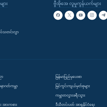
ုများ
ဗွီအိုအေ လူမှုကွန်ယက်များ
းလ်သတင်းလွှာ
ပညာ
မြန်မာပြည်မှပေးစာ
အနာဂတ်ကမ္ဘာ
မြင်ကွင်းကျယ်မှတ်စုများ
ကမ္ဘာတလွှားခရီးသွား
း အားကစား
ဒီသီတင်းပတ် အာရှနိုင်ငံရေး