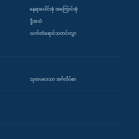
နေရာပေါင်းစုံ အကြောင်းစုံ
ဒို့အသံ
သက်တံရောင်သတင်းလွှာ
သုတပဒေသာ အင်္ဂလိပ်စာ