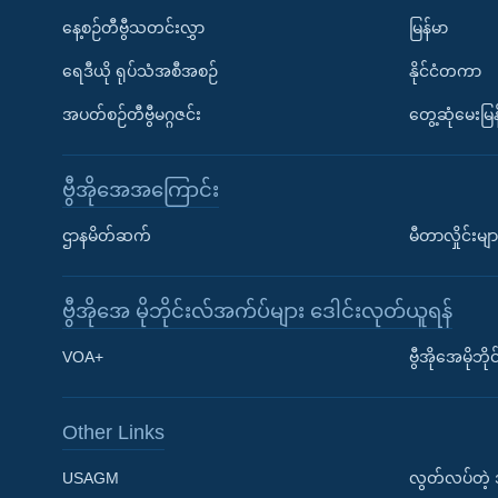
နေ့စဉ်တီဗွီသတင်းလွှာ
မြန်မာ
ရေဒီယို ရုပ်သံအစီအစဉ်
နိုင်ငံတကာ
အပတ်စဉ်တီဗွီမဂ္ဂဇင်း
တွေ့ဆုံမေးမြန
ဗွီအိုအေအကြောင်း
ဌာနမိတ်ဆက်
မီတာလှိုင်းမျာ
ဗွီအိုအေ မိုဘိုင်းလ်အက်ပ်များ ဒေါင်းလုတ်ယူရန်
Learning English
VOA+
ဗွီအိုအေမိုဘ
ဗွီအိုအေ လူမှုကွန်ယက်များ
Other Links
USAGM
လွတ်လပ်တဲ့