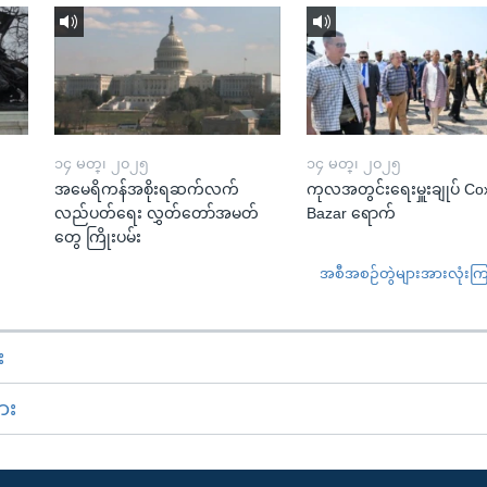
၁၄ မတ္၊ ၂၀၂၅
၁၄ မတ္၊ ၂၀၂၅
အမေရိကန်အစိုးရဆက်လက်
ကုလအတွင်းရေးမှူးချုပ် Co
လည်ပတ်ရေး လွှတ်တော်အမတ်
Bazar ရောက်
တွေ ကြိုးပမ်း
အစီအစဉ်တွဲများအားလုံးကြည့
း
ား