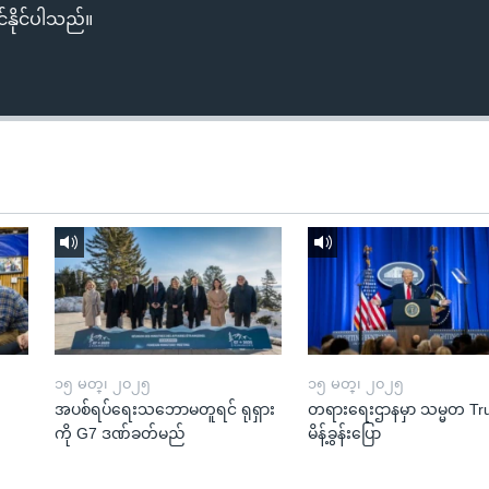
်နိုင်ပါသည်။
၁၅ မတ္၊ ၂၀၂၅
၁၅ မတ္၊ ၂၀၂၅
အပစ်ရပ်ရေးသဘောမတူရင် ရုရှား
တရားရေးဌာနမှာ သမ္မတ T
ကို G7 ဒဏ်ခတ်မည်
မိန့်ခွန်းပြော