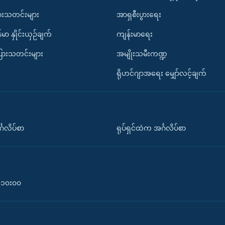
ားသတင်းများ
အာရှစီးပွားရေး
်မာ နှိုင်းယှဉ်ချက်
ကျန်းမာရေး
ပြားသတင်းများ
အမျိုးသမီးကဏ္ဍ
ရိုဟင်ဂျာအရေး မျှော်လင့်ချက်
်္ဂလိပ်စာ
ရုပ်ရှင်ထဲက အင်္ဂလိပ်စာ
၀-၁၀း၀၀