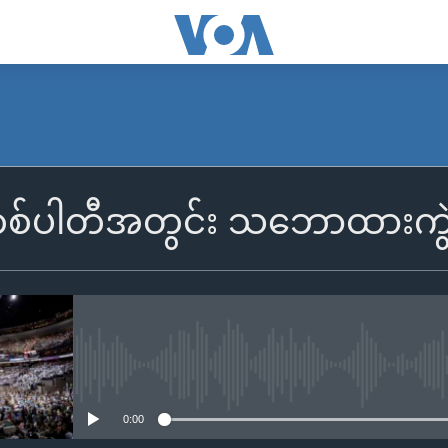
စ်ပါတီအတွင်း သဘောထားကွဲမှု 
No media source currently availa
0:00