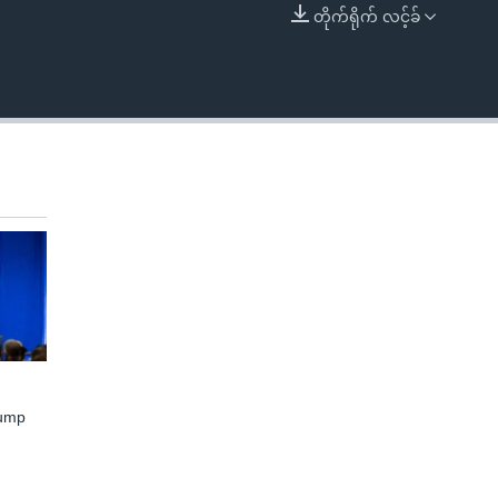
တိုက်ရိုက် လင့်ခ်
EMBED
rump