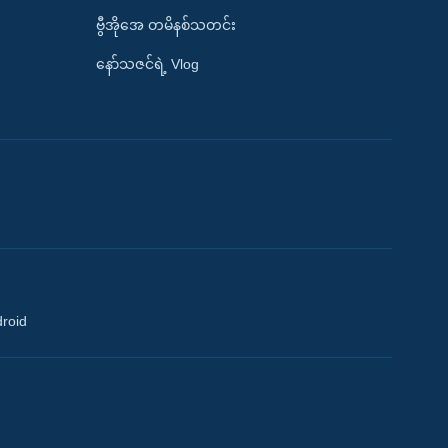
ဗွီအိုအေ တမိနစ်သတင်း
နော်သဇင်ရဲ့ Vlog
droid