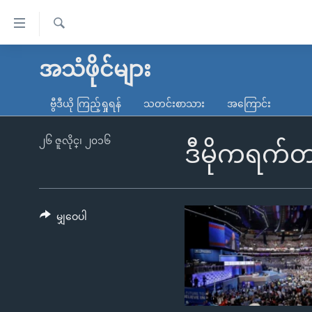
သုံး
ရ
ရှာဖွေ
လွယ်ကူ
မူလစာမျက်နှာ
အသံဖိုင်များ
ရ
စေ
မြန်မာ
လာ
ဗွီဒီယို ကြည့်ရှုရန်
သတင်းစာသား
အကြောင်း
သည့်
ဒ်
ကမ္ဘာ့သတင်းများ
Link
ဗွီဒီယို
နိုင်ငံတကာ
၂၆ ဇူလိုင္၊ ၂၀၁၆
ဒီမိုကရက်တ
များ
သတင်းလွတ်လပ်ခွင့်
အမေရိကန်
ပင်မ
ရပ်ဝန်းတခု လမ်းတခု အလွန်
တရုတ်
အကြောင်းအရာ
အင်္ဂလိပ်စာလေ့လာမယ်
အစ္စရေး-ပါလက်စတိုင်း
မျှဝေပါ
သို့
အပတ်စဉ်ကဏ္ဍများ
အမေရိကန်သုံးအီဒီယံ
ကျော်
ကြည့်
ရေဒီယိုနှင့်ရုပ်သံ အချက်အလက်များ
မကြေးမုံရဲ့ အင်္ဂလိပ်စာ
ရေဒီယို
ရန်
ရေဒီယို/တီဗွီအစီအစဉ်
ရုပ်ရှင်ထဲက အင်္ဂလိပ်စာ
တီဗွီ
ပင်မ