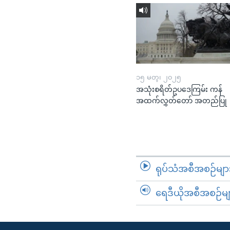
၁၅ မတ္၊ ၂၀၂၅
အသုံးစရိတ်ဥပဒေကြမ်း ကန်
အထက်လွှတ်တော် အတည်ပြု
ရုပ်သံအစီအစဉ်မျာ
ရေဒီယိုအစီအစဉ်မျ