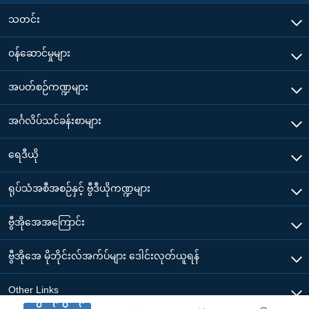
သတင်း
၀န်ဆောင်မှုများ
အပတ်စဉ်ကဏ္ဍများ
အင်္ဂလိပ်သင်ခန်းစာများ
ရေဒီယို
ရုပ်သံအစီအစဉ်နှင့် ဗွီဒီယိုကဏ္ဍများ
ဗွီအိုအေအကြောင်း
ဗွီအိုအေ မိုဘိုင်းလ်အက်ပ်များ ဒေါင်းလုတ်ယူရန်
Other Links