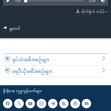
အ
0:00
21:59
သုတပဒေသာ အင်္ဂလိပ်စာ
ညွန်း
Learning English
တိုက်ရိုက် လင့်ခ်
စာမျက်နှာ
သို့
ဗွီအိုအေ လူမှုကွန်ယက်များ
ကျော်
မျှဝေပါ
ကြည့်
ရန်
ဘာသာစကားများ
ရှာဖွေ
ရန်
ရုပ်သံအစီအစဉ်များ
နေရာ
သို့
ရေဒီယိုအစီအစဉ်များ
ကျော်
ရန်
ဗွီအိုအေ လူမှုကွန်ယက်များ