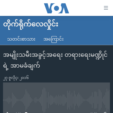
သုံး
ရ
လွယ်ကူ
တိုက်ရိုက်လေလှိုင်း
မူလစာမျက်နှာ
စေ
မြန်မာ
သတင်းစာသား
အကြောင်း
သည့်
ကမ္ဘာ့သတင်းများ
Link
အမျိုးသမီးအခွင့်အရေး တရားရေးမဏ္ဍိုင်
ဗွီဒီယို
နိုင်ငံတကာ
များ
သတင်းလွတ်လပ်ခွင့်
အမေရိကန်
ရဲ့ အာမခံချက်
ပင်မ
ရပ်ဝန်းတခု လမ်းတခု အလွန်
တရုတ်
အကြောင်းအရာ
၂၇ ဇူလိုင္၊ ၂၀၁၆
သို့
အင်္ဂလိပ်စာလေ့လာမယ်
အစ္စရေး-ပါလက်စတိုင်း
ကျော်
အပတ်စဉ်ကဏ္ဍများ
အမေရိကန်သုံးအီဒီယံ
ကြည့်
ရေဒီယိုနှင့်ရုပ်သံ အချက်အလက်များ
မကြေးမုံရဲ့ အင်္ဂလိပ်စာ
ရေဒီယို
ရန်
No media source currently available
ပင်မ
ရေဒီယို/တီဗွီအစီအစဉ်
ရုပ်ရှင်ထဲက အင်္ဂလိပ်စာ
တီဗွီ