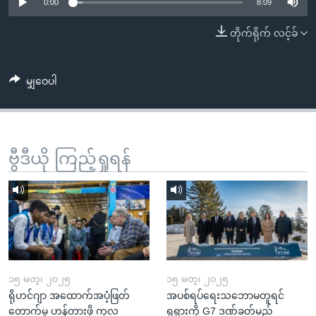
အ
0:00
8:09
သုတပဒေသာ အင်္ဂလိပ်စာ
ညွန်း
Learning English
တိုက်ရိုက် လင့်ခ်
စာမျက်နှာ
သို့
ဗွီအိုအေ လူမှုကွန်ယက်များ
ကျော်
မျှဝေပါ
ကြည့်
ရန်
ဘာသာစကားများ
ရှာဖွေ
ဗွီဒီယို ကြည့်ရှုရန်
ရန်
နေရာ
သို့
ကျော်
ရန်
၁၅ မတ္၊ ၂၀၂၅
၁၅ မတ္၊ ၂၀၂၅
ရိုဟင်ဂျာ အထောက်အပံ့ဖြတ်
အပစ်ရပ်ရေးသဘောမတူရင်
တောက်မှု ဟန့်တားဖို့ ကုလ
ရုရှားကို G7 ဒဏ်ခတ်မည်