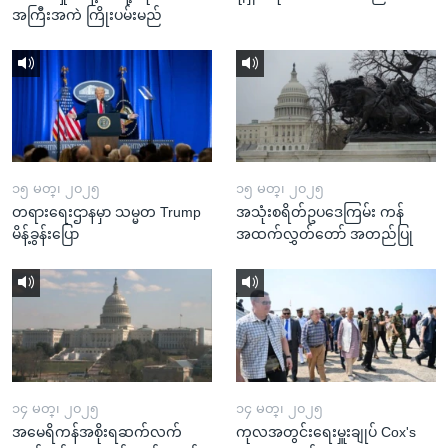
အကြီးအကဲ ကြိုးပမ်းမည်
၁၅ မတ္၊ ၂၀၂၅
၁၅ မတ္၊ ၂၀၂၅
တရားရေးဌာနမှာ သမ္မတ Trump
အသုံးစရိတ်ဥပဒေကြမ်း ကန်
မိန့်ခွန်းပြော
အထက်လွှတ်တော် အတည်ပြု
၁၄ မတ္၊ ၂၀၂၅
၁၄ မတ္၊ ၂၀၂၅
အမေရိကန်အစိုးရဆက်လက်
ကုလအတွင်းရေးမှူးချုပ် Cox's