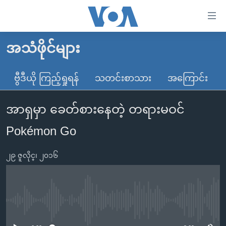
သုံး
ရ
လွယ်ကူ
အသံဖိုင်များ
မူလစာမျက်နှာ
စေ
မြန်မာ
ဗွီဒီယို ကြည့်ရှုရန်
သတင်းစာသား
အကြောင်း
သည့်
ကမ္ဘာ့သတင်းများ
Link
အာရှမှာ ခေတ်စားနေတဲ့ တရားမဝင်
ဗွီဒီယို
နိုင်ငံတကာ
များ
သတင်းလွတ်လပ်ခွင့်
အမေရိကန်
Pokémon Go
ပင်မ
ရပ်ဝန်းတခု လမ်းတခု အလွန်
တရုတ်
အကြောင်းအရာ
၂၉ ဇူလိုင္၊ ၂၀၁၆
သို့
အင်္ဂလိပ်စာလေ့လာမယ်
အစ္စရေး-ပါလက်စတိုင်း
ကျော်
အပတ်စဉ်ကဏ္ဍများ
အမေရိကန်သုံးအီဒီယံ
ကြည့်
ရေဒီယိုနှင့်ရုပ်သံ အချက်အလက်များ
မကြေးမုံရဲ့ အင်္ဂလိပ်စာ
ရေဒီယို
ရန်
No media source currently available
ပင်မ
ရေဒီယို/တီဗွီအစီအစဉ်
ရုပ်ရှင်ထဲက အင်္ဂလိပ်စာ
တီဗွီ