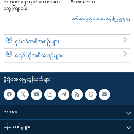
လည်ပတ်ရေး လွှတ်တော်အမတ်
Bazar ရောက်
တွေ ကြိုးပမ်း
အစီအစဉ်တွဲများအားလုံးကြည့်ရှုရန်
ရုပ်သံအစီအစဉ်များ
ရေဒီယိုအစီအစဉ်များ
ဗွီအိုအေ လူမှုကွန်ယက်များ
သတင်း
၀န်ဆောင်မှုများ