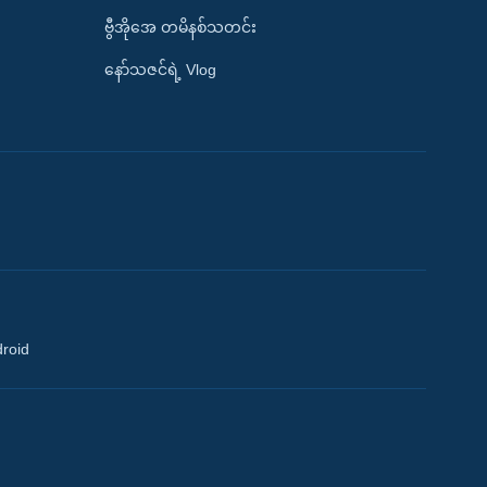
ဗွီအိုအေ တမိနစ်သတင်း
နော်သဇင်ရဲ့ Vlog
droid