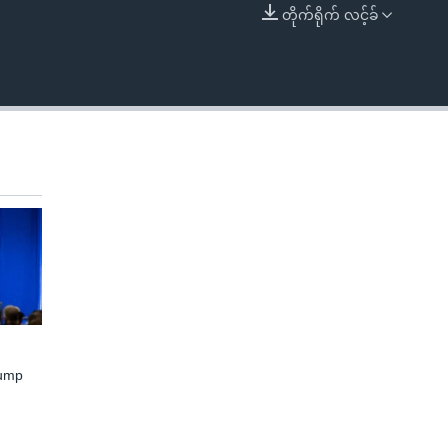
တိုက်ရိုက် လင့်ခ်
EMBED
rump