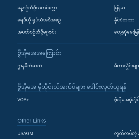
နေ့စဉ်တီဗွီသတင်းလွှာ
မြန်မာ
ရေဒီယို ရုပ်သံအစီအစဉ်
နိုင်ငံတကာ
အပတ်စဉ်တီဗွီမဂ္ဂဇင်း
တွေ့ဆုံမေးမြန
ဗွီအိုအေအကြောင်း
ဌာနမိတ်ဆက်
မီတာလှိုင်းမျာ
ဗွီအိုအေ မိုဘိုင်းလ်အက်ပ်များ ဒေါင်းလုတ်ယူရန်
Learning English
VOA+
ဗွီအိုအေမိုဘ
ဗွီအိုအေ လူမှုကွန်ယက်များ
Other Links
USAGM
လွတ်လပ်တဲ့