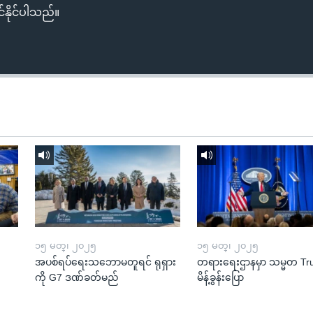
်နိုင်ပါသည်။
၁၅ မတ္၊ ၂၀၂၅
၁၅ မတ္၊ ၂၀၂၅
အပစ်ရပ်ရေးသဘောမတူရင် ရုရှား
တရားရေးဌာနမှာ သမ္မတ T
ကို G7 ဒဏ်ခတ်မည်
မိန့်ခွန်းပြော