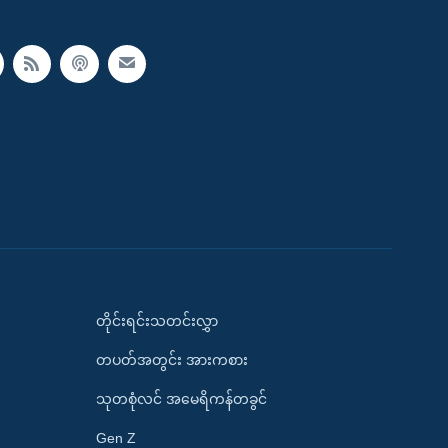
တိုင်းရင်းသတင်းလွှာ
တပတ်အတွင်း အားကစား
သုတစုံလင် အမေရိကန်တခွင်
Gen Z