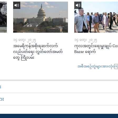
၁၄ မတ္၊ ၂၀၂၅
၁၄ မတ္၊ ၂၀၂၅
အမေရိကန်အစိုးရဆက်လက်
ကုလအတွင်းရေးမှူးချုပ် Co
လည်ပတ်ရေး လွှတ်တော်အမတ်
Bazar ရောက်
တွေ ကြိုးပမ်း
အစီအစဉ်တွဲများအားလုံးကြည့
း
ား