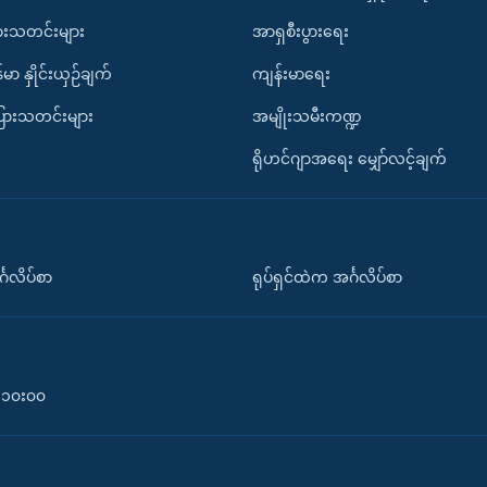
ားသတင်းများ
အာရှစီးပွားရေး
်မာ နှိုင်းယှဉ်ချက်
ကျန်းမာရေး
ပြားသတင်းများ
အမျိုးသမီးကဏ္ဍ
ရိုဟင်ဂျာအရေး မျှော်လင့်ချက်
်္ဂလိပ်စာ
ရုပ်ရှင်ထဲက အင်္ဂလိပ်စာ
၀-၁၀း၀၀