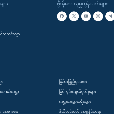
ုများ
ဗွီအိုအေ လူမှုကွန်ယက်များ
းလ်သတင်းလွှာ
ပညာ
မြန်မာပြည်မှပေးစာ
အနာဂတ်ကမ္ဘာ
မြင်ကွင်းကျယ်မှတ်စုများ
ကမ္ဘာတလွှားခရီးသွား
း အားကစား
ဒီသီတင်းပတ် အာရှနိုင်ငံရေး