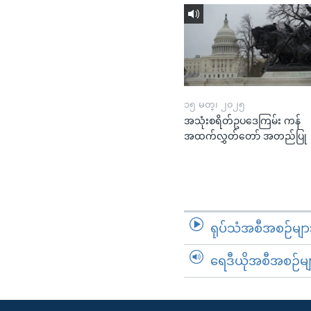
၁၅ မတ္၊ ၂၀၂၅
အသုံးစရိတ်ဥပဒေကြမ်း ကန်
အထက်လွှတ်တော် အတည်ပြု
ရုပ်သံအစီအစဉ်မျာ
ရေဒီယိုအစီအစဉ်မျ