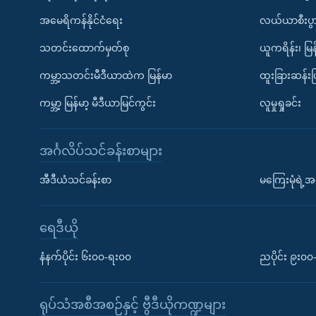
အမေရိကန်နိုင်ငံရေး
လယ်ယာစီးပွ
သတင်းထောက်မှတ်စု
ယူကရိန်း၊ မြန
ကမ္ဘာ့သတင်းမီဒီယာထဲက မြန်မာ
ထူးခြားဆန်း
ကမ္ဘာ့ မြန်မာ့ မီဒီယာမြင်ကွင်း
လူမှုရှုခင်း
အင်္ဂလိပ်သင်ခန်းစာများ
အီဒီယံသင်ခန်းစာ
မကြေးမုံရဲ့အင
ရေဒီယို
နံနက်ပိုင်း ၆း၀၀-ရး၀၀
ညပိုင်း ၉း၀
ရုပ်သံအစီအစဉ်နှင့် ဗွီဒီယိုကဏ္ဍများ