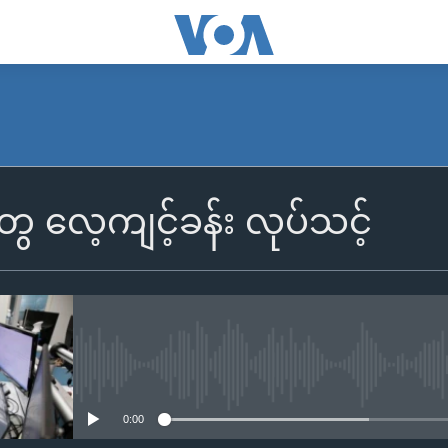
တွေ လေ့ကျင့်ခန်း လုပ်သင့်
No media source currently availa
0:00