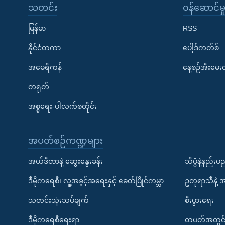
သတင်း
၀န်ဆောင်မှ
မြန်မာ
RSS
နိုင်ငံတကာ
ပေါ့ဒ်ကတ်စ်
အမေရိကန်
နေ့စဉ်အီးမေ
တရုတ်
အစ္စရေး-ပါလက်စတိုင်း
အပတ်စဉ်ကဏ္ဍများ
အယ်ဒီတာနဲ့ ဆွေးနွေးခန်း
သိပ္ပံနဲ့နည်း
ဒီမိုကရေစီ၊ လူ့အခွင့်အရေးနှင့် ခေတ်ပြိုင်ကမ္ဘာ
ဥတုရာသီနဲ့ 
သတင်းသုံးသပ်ချက်
စီးပွားရေး
ဒီမိုကရေစီရေးရာ
တပတ်အတွင်