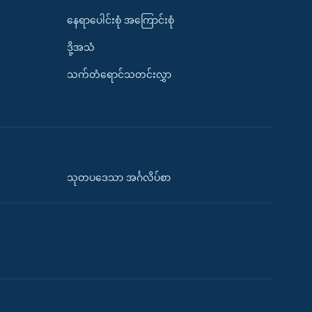
နေရာပေါင်းစုံ အကြောင်းစုံ
ဒို့အသံ
သက်တံရောင်သတင်းလွှာ
သုတပဒေသာ အင်္ဂလိပ်စာ