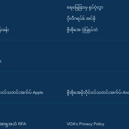
ရေမြေခြားမှ ရုပ်ပုံလွှာ
ပိုလီဂရပ်ဖ်.အင်ဖို
်းခန်း
ဗွီအိုအေ ပုံပြရုပ်သံ
း
ိုင်းလ်သတင်းအက်ပ်-Apple
ဗွီအိုအေမိုဘိုင်းလ်သတင်းအက်ပ်-An
 အာရှအသံ RFA
VOA's Privacy Policy