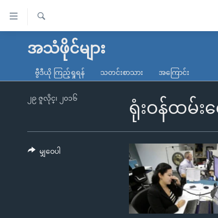
သုံး
ရ
ရှာဖွေ
လွယ်ကူ
မူလစာမျက်နှာ
အသံဖိုင်များ
ရ
စေ
မြန်မာ
လာ
ဗွီဒီယို ကြည့်ရှုရန်
သတင်းစာသား
အကြောင်း
သည့်
ဒ်
ကမ္ဘာ့သတင်းများ
Link
ဗွီဒီယို
နိုင်ငံတကာ
၂၉ ဇူလိုင္၊ ၂၀၁၆
ရုံးဝန်ထမ်း
များ
သတင်းလွတ်လပ်ခွင့်
အမေရိကန်
ပင်မ
ရပ်ဝန်းတခု လမ်းတခု အလွန်
တရုတ်
အကြောင်းအရာ
အင်္ဂလိပ်စာလေ့လာမယ်
အစ္စရေး-ပါလက်စတိုင်း
မျှဝေပါ
သို့
အပတ်စဉ်ကဏ္ဍများ
အမေရိကန်သုံးအီဒီယံ
ကျော်
ကြည့်
ရေဒီယိုနှင့်ရုပ်သံ အချက်အလက်များ
မကြေးမုံရဲ့ အင်္ဂလိပ်စာ
ရေဒီယို
ရန်
ရေဒီယို/တီဗွီအစီအစဉ်
ရုပ်ရှင်ထဲက အင်္ဂလိပ်စာ
တီဗွီ
ပင်မ