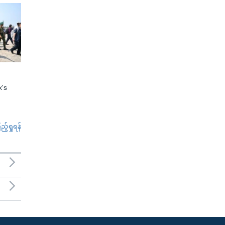
x's
်ရှုရန်