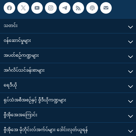
သတင်း
၀န်ဆောင်မှုများ
အပတ်စဉ်ကဏ္ဍများ
အင်္ဂလိပ်သင်ခန်းစာများ
ရေဒီယို
ရုပ်သံအစီအစဉ်နှင့် ဗွီဒီယိုကဏ္ဍများ
ဗွီအိုအေအကြောင်း
ဗွီအိုအေ မိုဘိုင်းလ်အက်ပ်များ ဒေါင်းလုတ်ယူရန်