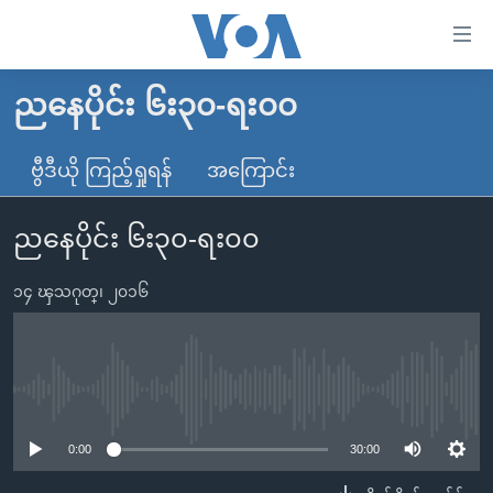
သုံး
ရ
လွယ်ကူ
ညနေပိုင်း ၆း၃၀-ရး၀၀
မူလစာမျက်နှာ
စေ
မြန်မာ
ဗွီဒီယို ကြည့်ရှုရန်
အကြောင်း
သည့်
ကမ္ဘာ့သတင်းများ
Link
ညနေပိုင်း ၆း၃၀-ရး၀၀
ဗွီဒီယို
နိုင်ငံတကာ
များ
သတင်းလွတ်လပ်ခွင့်
အမေရိကန်
ပင်မ
၁၄ ၾသဂုတ္၊ ၂၀၁၆
ရပ်ဝန်းတခု လမ်းတခု အလွန်
တရုတ်
အကြောင်းအရာ
သို့
အင်္ဂလိပ်စာလေ့လာမယ်
အစ္စရေး-ပါလက်စတိုင်း
ကျော်
အပတ်စဉ်ကဏ္ဍများ
အမေရိကန်သုံးအီဒီယံ
No media source currently available
ကြည့်
ရေဒီယိုနှင့်ရုပ်သံ အချက်အလက်များ
မကြေးမုံရဲ့ အင်္ဂလိပ်စာ
ရေဒီယို
ရန်
0:00
30:00
ပင်မ
ရေဒီယို/တီဗွီအစီအစဉ်
ရုပ်ရှင်ထဲက အင်္ဂလိပ်စာ
တီဗွီ