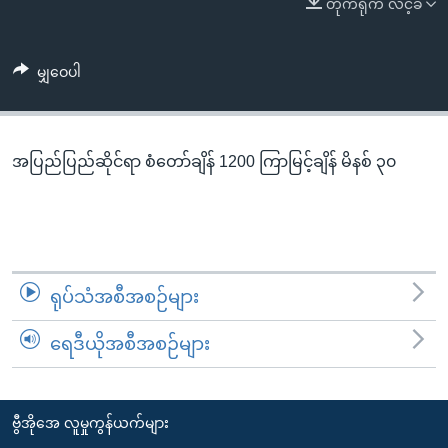
တိုက်ရိုက် လင့်ခ်
အ
သုတပဒေသာ အင်္ဂလိပ်စာ
ညွန်း
Learning English
စာမျက်နှာ
မျှဝေပါ
သို့
ဗွီအိုအေ လူမှုကွန်ယက်များ
ကျော်
ကြည့်
အပြည်ပြည်ဆိုင်ရာ စံတော်ချိန် 1200 ကြာမြင့်ချိန် မိနစ် ၃၀
ရန်
ဘာသာစကားများ
ရှာဖွေ
ရန်
နေရာ
သို့
ရုပ်သံအစီအစဉ်များ
ကျော်
ရန်
ရေဒီယိုအစီအစဉ်များ
ဗွီအိုအေ လူမှုကွန်ယက်များ