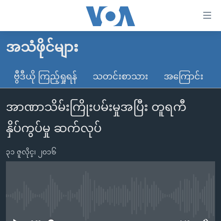
သုံး
ရ
လွယ်ကူ
အသံဖိုင်များ
မူလစာမျက်နှာ
စေ
မြန်မာ
ဗွီဒီယို ကြည့်ရှုရန်
သတင်းစာသား
အကြောင်း
သည့်
ကမ္ဘာ့သတင်းများ
Link
အာဏာသိမ်းကြိုးပမ်းမှုအပြီး တူရကီ
ဗွီဒီယို
နိုင်ငံတကာ
များ
သတင်းလွတ်လပ်ခွင့်
အမေရိကန်
နှိပ်ကွပ်မှု ဆက်လုပ်
ပင်မ
ရပ်ဝန်းတခု လမ်းတခု အလွန်
တရုတ်
အကြောင်းအရာ
၃၁ ဇူလိုင္၊ ၂၀၁၆
သို့
အင်္ဂလိပ်စာလေ့လာမယ်
အစ္စရေး-ပါလက်စတိုင်း
ကျော်
အပတ်စဉ်ကဏ္ဍများ
အမေရိကန်သုံးအီဒီယံ
ကြည့်
ရေဒီယိုနှင့်ရုပ်သံ အချက်အလက်များ
မကြေးမုံရဲ့ အင်္ဂလိပ်စာ
ရေဒီယို
ရန်
No media source currently available
ပင်မ
ရေဒီယို/တီဗွီအစီအစဉ်
ရုပ်ရှင်ထဲက အင်္ဂလိပ်စာ
တီဗွီ