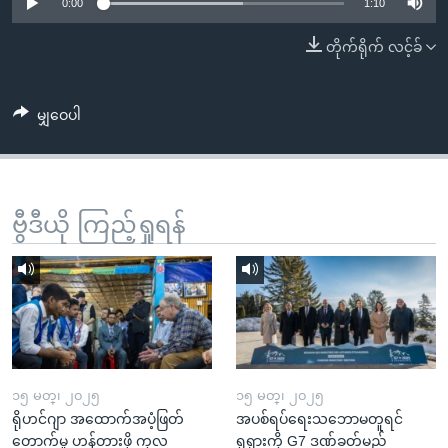
အ
0:00
1:10
သုတပဒေသာ အင်္ဂလိပ်စာ
ညွန်း
Learning English
တိုက်ရိုက် လင့်ခ်
စာမျက်နှာ
သို့
ဗွီအိုအေ လူမှုကွန်ယက်များ
ကျော်
မျှဝေပါ
ကြည့်
ရန်
ဘာသာစကားများ
ရှာဖွေ
ဗွီဒီယို ကြည့်ရှုရန်
ရန်
နေရာ
သို့
ကျော်
ရန်
၁၅ မတ္၊ ၂၀၂၅
၁၅ မတ္၊ ၂၀၂၅
ရိုဟင်ဂျာ အထောက်အပံ့ဖြတ်
အပစ်ရပ်ရေးသဘောမတူရင်
တောက်မှု ဟန့်တားဖို့ ကုလ
ရုရှားကို G7 ဒဏ်ခတ်မည်