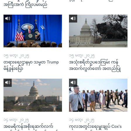
အကြီးအကဲ ကြိုးပမ်းမည်
၁၅ မတ္၊ ၂၀၂၅
၁၅ မတ္၊ ၂၀၂၅
တရားရေးဌာနမှာ သမ္မတ Trump
အသုံးစရိတ်ဥပဒေကြမ်း ကန်
မိန့်ခွန်းပြော
အထက်လွှတ်တော် အတည်ပြု
၁၄ မတ္၊ ၂၀၂၅
၁၄ မတ္၊ ၂၀၂၅
အမေရိကန်အစိုးရဆက်လက်
ကုလအတွင်းရေးမှူးချုပ် Cox's