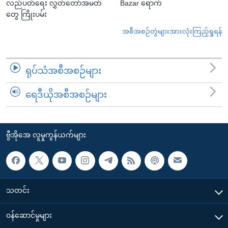
လည်ပတ်ရေး လွှတ်တော်အမတ်
Bazar ရောက်
တွေ ကြိုးပမ်း
အစီအစဉ်တွဲများအားလုံးကြည့်ရှုရန်
ရုပ်သံအစီအစဉ်များ
ရေဒီယိုအစီအစဉ်များ
ဗွီအိုအေ လူမှုကွန်ယက်များ
သတင်း
၀န်ဆောင်မှုများ