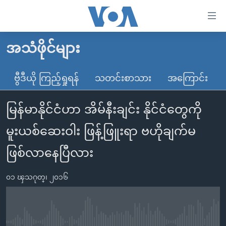
သုံး
ရ
လွယ်ကူ
အသံဖိုင်များ
မူလစာမျက်နှာ
စေ
မြန်မာ
ဗွီဒီယို ကြည့်ရှုရန်
သတင်းစာသား
အကြောင်း
သည့်
ကမ္ဘာ့သတင်းများ
Link
မြန်မာနိုင်ငံဟာ အိမ်နီးချင်း နိုင်ငံတွေကို
ဗွီဒီယို
နိုင်ငံတကာ
များ
သတင်းလွတ်လပ်ခွင့်
အမေရိကန်
မူးယစ်ဆေးဝါး ဖြန့်ဖြူးရာ ဗဟိုချက်မ
ပင်မ
ရပ်ဝန်းတခု လမ်းတခု အလွန်
တရုတ်
အကြောင်းအရာ
ဖြစ်လာနေပြီလား
သို့
အင်္ဂလိပ်စာလေ့လာမယ်
အစ္စရေး-ပါလက်စတိုင်း
ကျော်
၀၁ ၾသဂုတ္၊ ၂၀၁၆
အပတ်စဉ်ကဏ္ဍများ
အမေရိကန်သုံးအီဒီယံ
ကြည့်
ရေဒီယိုနှင့်ရုပ်သံ အချက်အလက်များ
မကြေးမုံရဲ့ အင်္ဂလိပ်စာ
ရေဒီယို
ရန်
ပင်မ
ရေဒီယို/တီဗွီအစီအစဉ်
ရုပ်ရှင်ထဲက အင်္ဂလိပ်စာ
တီဗွီ