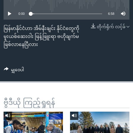
No media source currently available
အ
သုတပဒေသာ အင်္ဂလိပ်စာ
ညွန်း
Learning English
0:00
6:58
စာမျက်နှာ
သို့
ဗွီအိုအေ လူမှုကွန်ယက်များ
တိုက်ရိုက် လင့်ခ်
မြန်မာနိုင်ငံဟာ အိမ်နီးချင်း နိုင်ငံတွေကို
ကျော်
မူးယစ်ဆေးဝါး ဖြန့်ဖြူးရာ ဗဟိုချက်မ
ကြည့်
ဖြစ်လာနေပြီလား
ရန်
ဘာသာစကားများ
ရှာဖွေ
ရန်
မျှဝေပါ
နေရာ
သို့
ကျော်
ရန်
ဗွီဒီယို ကြည့်ရှုရန်