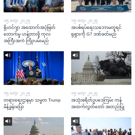
၁၅ မတ္၊ ၂၀၂၅
၁၅ မတ္၊ ၂၀၂၅
ရိုဟင်ဂျာ အထောက်အပံ့ဖြတ်
အပစ်ရပ်ရေးသဘောမတူရင်
တောက်မှု ဟန့်တားဖို့ ကုလ
ရုရှားကို G7 ဒဏ်ခတ်မည်
အကြီးအကဲ ကြိုးပမ်းမည်
၁၅ မတ္၊ ၂၀၂၅
၁၅ မတ္၊ ၂၀၂၅
တရားရေးဌာနမှာ သမ္မတ Trump
အသုံးစရိတ်ဥပဒေကြမ်း ကန်
မိန့်ခွန်းပြော
အထက်လွှတ်တော် အတည်ပြု