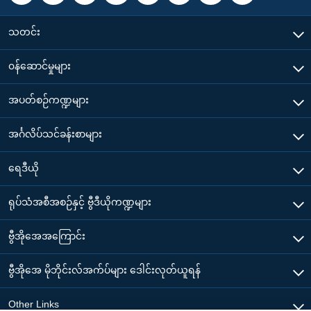
သတင်း
၀န်ဆောင်မှုများ
အပတ်စဉ်ကဏ္ဍများ
အင်္ဂလိပ်သင်ခန်းစာများ
ရေဒီယို
ရုပ်သံအစီအစဉ်နှင့် ဗွီဒီယိုကဏ္ဍများ
ဗွီအိုအေအကြောင်း
ဗွီအိုအေ မိုဘိုင်းလ်အက်ပ်များ ဒေါင်းလုတ်ယူရန်
Other Links