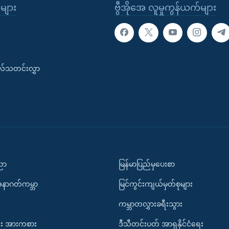
ုများ
ဗွီအိုအေ လူမှုကွန်ယက်များ
းလ်သတင်းလွှာ
ပညာ
မြန်မာပြည်မှပေးစာ
အနာဂတ်ကမ္ဘာ
မြင်ကွင်းကျယ်မှတ်စုများ
ကမ္ဘာတလွှားခရီးသွား
း အားကစား
ဒီသီတင်းပတ် အာရှနိုင်ငံရေး