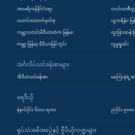
အမေရိကန်နိုင်ငံရေး
လယ်ယာစီးပွ
သတင်းထောက်မှတ်စု
ယူကရိန်း၊ မြန
ကမ္ဘာ့သတင်းမီဒီယာထဲက မြန်မာ
ထူးခြားဆန်း
ကမ္ဘာ့ မြန်မာ့ မီဒီယာမြင်ကွင်း
လူမှုရှုခင်း
အင်္ဂလိပ်သင်ခန်းစာများ
အီဒီယံသင်ခန်းစာ
မကြေးမုံရဲ့အင
ရေဒီယို
နံနက်ပိုင်း ၆း၀၀-ရး၀၀
ညပိုင်း ၉း၀
ရုပ်သံအစီအစဉ်နှင့် ဗွီဒီယိုကဏ္ဍများ