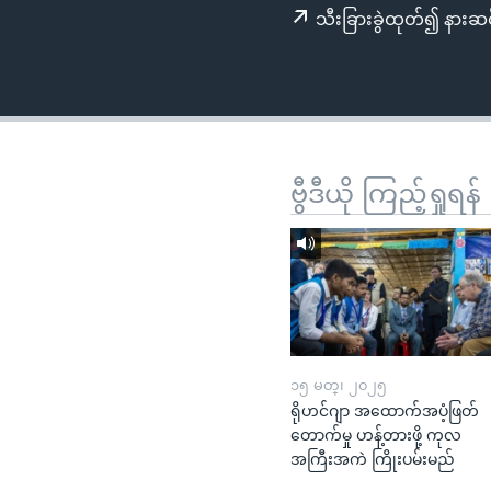
သုတပဒေသာ အင်္ဂလိပ်စာ
အ
သီးခြားခွဲထုတ်၍ နားဆင
ညွန်း
စာမျက်နှာ
သို့
ကျော်
ကြည့်
ရန်
ဗွီဒီယို ကြည့်ရှုရန်
ရှာဖွေ
ရန်
နေရာ
သို့
ကျော်
ရန်
၁၅ မတ္၊ ၂၀၂၅
ရိုဟင်ဂျာ အထောက်အပံ့ဖြတ်
တောက်မှု ဟန့်တားဖို့ ကုလ
အကြီးအကဲ ကြိုးပမ်းမည်