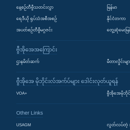
နေ့စဉ်တီဗွီသတင်းလွှာ
မြန်မာ
ရေဒီယို ရုပ်သံအစီအစဉ်
နိုင်ငံတကာ
အပတ်စဉ်တီဗွီမဂ္ဂဇင်း
တွေ့ဆုံမေးမြန
ဗွီအိုအေအကြောင်း
ဌာနမိတ်ဆက်
မီတာလှိုင်းမျာ
ဗွီအိုအေ မိုဘိုင်းလ်အက်ပ်များ ဒေါင်းလုတ်ယူရန်
Learning English
VOA+
ဗွီအိုအေမိုဘ
ဗွီအိုအေ လူမှုကွန်ယက်များ
Other Links
USAGM
လွတ်လပ်တဲ့