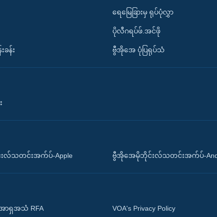
ရေမြေခြားမှ ရုပ်ပုံလွှာ
ပိုလီဂရပ်ဖ်.အင်ဖို
်းခန်း
ဗွီအိုအေ ပုံပြရုပ်သံ
း
ိုင်းလ်သတင်းအက်ပ်-Apple
ဗွီအိုအေမိုဘိုင်းလ်သတင်းအက်ပ်-An
 အာရှအသံ RFA
VOA's Privacy Policy