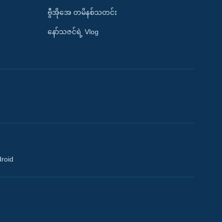
ဗွီအိုအေ တမိနစ်သတင်း
နော်သဇင်ရဲ့ Vlog
droid