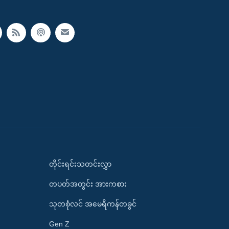
တိုင်းရင်းသတင်းလွှာ
တပတ်အတွင်း အားကစား
သုတစုံလင် အမေရိကန်တခွင်
Gen Z