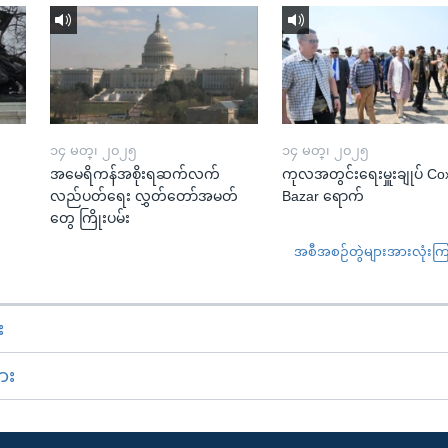
၁၄ မတ္၊ ၂၀၂၅
၁၄ မတ္၊ ၂၀၂၅
အမေရိကန်အစိုးရဆက်လက်
ကုလအတွင်းရေးမှူးချုပ် Co
လည်ပတ်ရေး လွှတ်တော်အမတ်
Bazar ရောက်
တွေ ကြိုးပမ်း
အစီအစဉ်တွဲများအားလုံးကြည့
း
ား