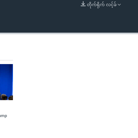
တိုက်ရိုက် လင့်ခ်
EMBED
rump