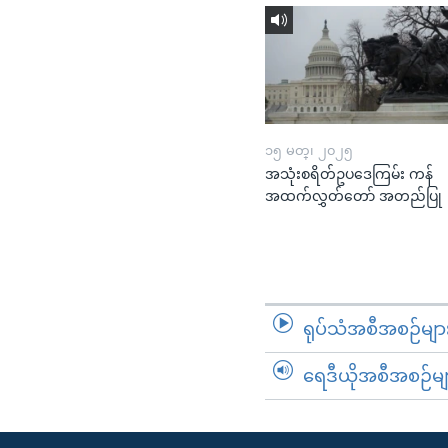
၁၅ မတ္၊ ၂၀၂၅
အသုံးစရိတ်ဥပဒေကြမ်း ကန်
အထက်လွှတ်တော် အတည်ပြု
ရုပ်သံအစီအစဉ်မျာ
ရေဒီယိုအစီအစဉ်မျ