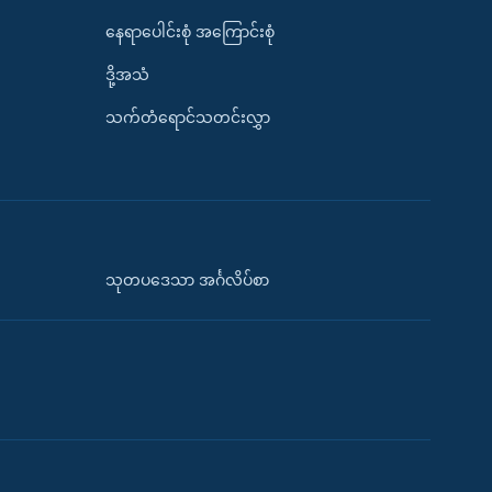
နေရာပေါင်းစုံ အကြောင်းစုံ
ဒို့အသံ
သက်တံရောင်သတင်းလွှာ
သုတပဒေသာ အင်္ဂလိပ်စာ