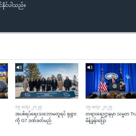
်နိုင်ပါသည်။
၁၅ မတ္၊ ၂၀၂၅
၁၅ မတ္၊ ၂၀၂၅
အပစ်ရပ်ရေးသဘောမတူရင် ရုရှား
တရားရေးဌာနမှာ သမ္မတ T
ကို G7 ဒဏ်ခတ်မည်
မိန့်ခွန်းပြော