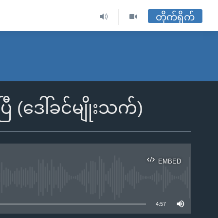
တိုက်ရိုက်
ီ (ဒေါ်ခင်မျိုးသက်)
EMBED
ble
4:57