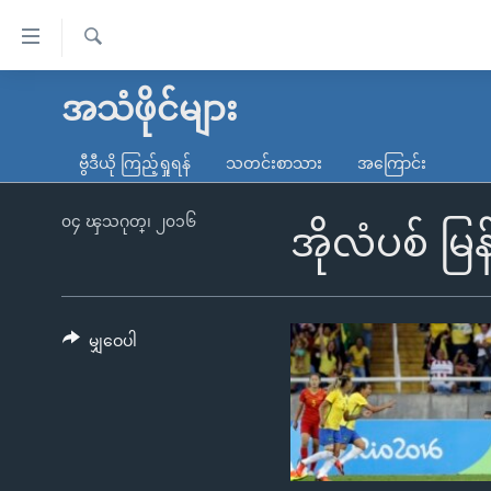
သုံး
ရ
ရှာဖွေ
လွယ်ကူ
မူလစာမျက်နှာ
အသံဖိုင်များ
ရ
စေ
မြန်မာ
လာ
ဗွီဒီယို ကြည့်ရှုရန်
သတင်းစာသား
အကြောင်း
သည့်
ဒ်
ကမ္ဘာ့သတင်းများ
Link
ဗွီဒီယို
နိုင်ငံတကာ
၀၄ ၾသဂုတ္၊ ၂၀၁၆
အိုလံပစ် မြ
များ
သတင်းလွတ်လပ်ခွင့်
အမေရိကန်
ပင်မ
ရပ်ဝန်းတခု လမ်းတခု အလွန်
တရုတ်
အကြောင်းအရာ
အင်္ဂလိပ်စာလေ့လာမယ်
အစ္စရေး-ပါလက်စတိုင်း
မျှဝေပါ
သို့
အပတ်စဉ်ကဏ္ဍများ
အမေရိကန်သုံးအီဒီယံ
ကျော်
ကြည့်
ရေဒီယိုနှင့်ရုပ်သံ အချက်အလက်များ
မကြေးမုံရဲ့ အင်္ဂလိပ်စာ
ရေဒီယို
ရန်
ရေဒီယို/တီဗွီအစီအစဉ်
ရုပ်ရှင်ထဲက အင်္ဂလိပ်စာ
တီဗွီ
ပင်မ