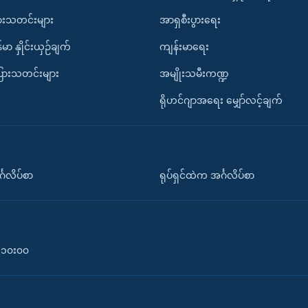
ားသတင်းများ
အာရှစီးပွားရေး
်မာ နှိုင်းယှဉ်ချက်
ကျန်းမာရေး
ပြားသတင်းများ
အမျိုးသမီးကဏ္ဍ
ရိုဟင်ဂျာအရေး မျှော်လင့်ချက်
်္ဂလိပ်စာ
ရုပ်ရှင်ထဲက အင်္ဂလိပ်စာ
၀-၁၀း၀၀