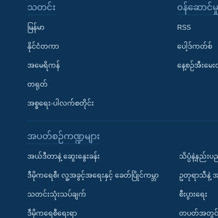
သတင်း
၀န်ဆောင်မှ
မြန်မာ
RSS
နိုင်ငံတကာ
ပေါ့ဒ်ကတ်စ်
အမေရိကန်
နေ့စဉ်အီးမေ
တရုတ်
အစ္စရေး-ပါလက်စတိုင်း
အပတ်စဉ်ကဏ္ဍများ
အယ်ဒီတာနဲ့ ဆွေးနွေးခန်း
သိပ္ပံနဲ့နည်း
ဒီမိုကရေစီ၊ လူ့အခွင့်အရေးနှင့် ခေတ်ပြိုင်ကမ္ဘာ
ဥတုရာသီနဲ့ 
သတင်းသုံးသပ်ချက်
စီးပွားရေး
ဒီမိုကရေစီရေးရာ
တပတ်အတွင်