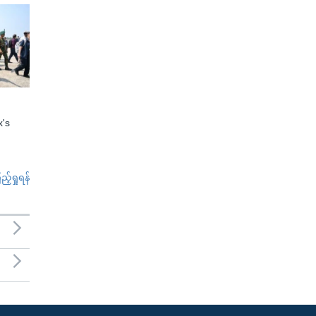
x's
်ရှုရန်