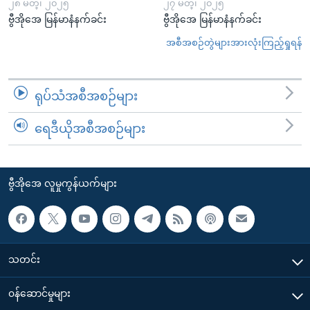
၂၈ မတ္၊ ၂၀၂၅
၂၇ မတ္၊ ၂၀၂၅
ဗွီအိုအေ မြန်မာနံနက်ခင်း
ဗွီအိုအေ မြန်မာနံနက်ခင်း
အစီအစဉ်တွဲများအားလုံးကြည့်ရှုရန်
ရုပ်သံအစီအစဉ်များ
ရေဒီယိုအစီအစဉ်များ
ဗွီအိုအေ လူမှုကွန်ယက်များ
သတင်း
၀န်ဆောင်မှုများ