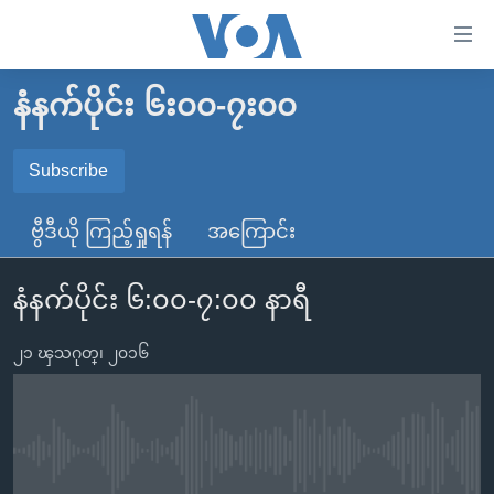
သုံး
ရ
လွယ်ကူ
နံနက်ပိုင်း ၆း၀၀-၇း၀၀
မူလစာမျက်နှာ
စေ
မြန်မာ
Subscribe
သည့်
SUBSCRIBE
ကမ္ဘာ့သတင်းများ
Link
ဗွီဒီယို ကြည့်ရှုရန်
အကြောင်း
ဗွီဒီယို
နိုင်ငံတကာ
များ
Spotify
သတင်းလွတ်လပ်ခွင့်
အမေရိကန်
ပင်မ
နံနက်ပိုင်း ၆:၀၀-၇:၀၀ နာရီ
ရပ်ဝန်းတခု လမ်းတခု အလွန်
တရုတ်
အကြောင်းအရာ
ရယူရန်
သို့
၂၁ ၾသဂုတ္၊ ၂၀၁၆
အင်္ဂလိပ်စာလေ့လာမယ်
အစ္စရေး-ပါလက်စတိုင်း
ကျော်
အပတ်စဉ်ကဏ္ဍများ
အမေရိကန်သုံးအီဒီယံ
ကြည့်
ရေဒီယိုနှင့်ရုပ်သံ အချက်အလက်များ
မကြေးမုံရဲ့ အင်္ဂလိပ်စာ
ရေဒီယို
ရန်
No media source currently available
ပင်မ
ရေဒီယို/တီဗွီအစီအစဉ်
ရုပ်ရှင်ထဲက အင်္ဂလိပ်စာ
တီဗွီ