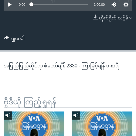
အ
0:00
1:00:00
သုတပဒေသာ အင်္ဂလိပ်စာ
ညွန်း
Learning English
တိုက်ရိုက် လင့်ခ်
စာမျက်နှာ
သို့
ဗွီအိုအေ လူမှုကွန်ယက်များ
ကျော်
မျှဝေပါ
ကြည့်
ရန်
ဘာသာစကားများ
ရှာဖွေ
အပြည်ပြည်ဆိုင်ရာ စံတော်ချိန် 2330 - ကြာမြင့်ချိန် ၁ နာရီ
ရန်
နေရာ
သို့
ကျော်
ရန်
ဗွီဒီယို ကြည့်ရှုရန်