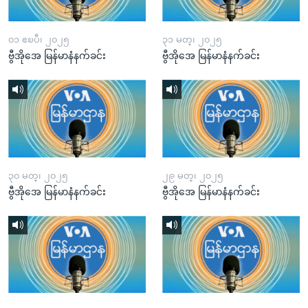
၀၁ ဧၿပီ၊ ၂၀၂၅
၃၁ မတ္၊ ၂၀၂၅
ဗွီအိုအေ မြန်မာနံနက်ခင်း
ဗွီအိုအေ မြန်မာနံနက်ခင်း
၃၀ မတ္၊ ၂၀၂၅
၂၉ မတ္၊ ၂၀၂၅
ဗွီအိုအေ မြန်မာနံနက်ခင်း
ဗွီအိုအေ မြန်မာနံနက်ခင်း