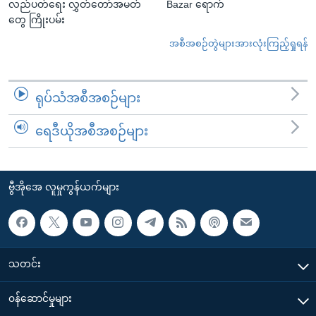
လည်ပတ်ရေး လွှတ်တော်အမတ်
Bazar ရောက်
တွေ ကြိုးပမ်း
အစီအစဉ်တွဲများအားလုံးကြည့်ရှုရန်
ရုပ်သံအစီအစဉ်များ
ရေဒီယိုအစီအစဉ်များ
ဗွီအိုအေ လူမှုကွန်ယက်များ
သတင်း
၀န်ဆောင်မှုများ