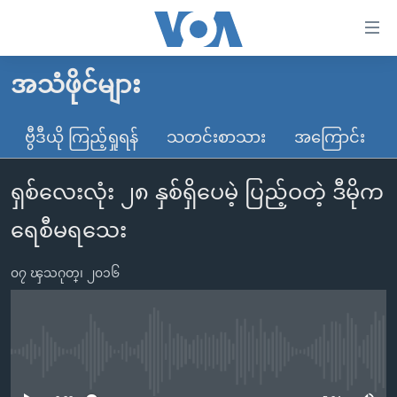
သုံး
ရ
လွယ်ကူ
အသံဖိုင်များ
မူလစာမျက်နှာ
စေ
မြန်မာ
ဗွီဒီယို ကြည့်ရှုရန်
သတင်းစာသား
အကြောင်း
သည့်
ကမ္ဘာ့သတင်းများ
Link
ရှစ်လေးလုံး ၂၈ နှစ်ရှိပေမဲ့ ပြည့်ဝတဲ့ ဒီမိုက
ဗွီဒီယို
နိုင်ငံတကာ
များ
သတင်းလွတ်လပ်ခွင့်
အမေရိကန်
ရေစီမရသေး
ပင်မ
ရပ်ဝန်းတခု လမ်းတခု အလွန်
တရုတ်
အကြောင်းအရာ
၀၇ ၾသဂုတ္၊ ၂၀၁၆
သို့
အင်္ဂလိပ်စာလေ့လာမယ်
အစ္စရေး-ပါလက်စတိုင်း
ကျော်
အပတ်စဉ်ကဏ္ဍများ
အမေရိကန်သုံးအီဒီယံ
ကြည့်
ရေဒီယိုနှင့်ရုပ်သံ အချက်အလက်များ
မကြေးမုံရဲ့ အင်္ဂလိပ်စာ
ရေဒီယို
ရန်
No media source currently available
ပင်မ
ရေဒီယို/တီဗွီအစီအစဉ်
ရုပ်ရှင်ထဲက အင်္ဂလိပ်စာ
တီဗွီ