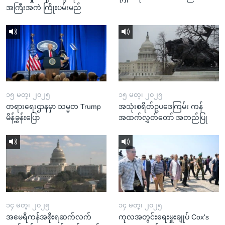
အကြီးအကဲ ကြိုးပမ်းမည်
၁၅ မတ္၊ ၂၀၂၅
၁၅ မတ္၊ ၂၀၂၅
တရားရေးဌာနမှာ သမ္မတ Trump
အသုံးစရိတ်ဥပဒေကြမ်း ကန်
မိန့်ခွန်းပြော
အထက်လွှတ်တော် အတည်ပြု
၁၄ မတ္၊ ၂၀၂၅
၁၄ မတ္၊ ၂၀၂၅
အမေရိကန်အစိုးရဆက်လက်
ကုလအတွင်းရေးမှူးချုပ် Cox's