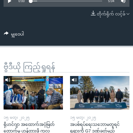
အ
0:00
5:04
သုတပဒေသာ အင်္ဂလိပ်စာ
ညွန်း
Learning English
တိုက်ရိုက် လင့်ခ်
စာမျက်နှာ
သို့
ဗွီအိုအေ လူမှုကွန်ယက်များ
ကျော်
မျှဝေပါ
ကြည့်
ရန်
ဘာသာစကားများ
ရှာဖွေ
ဗွီဒီယို ကြည့်ရှုရန်
ရန်
နေရာ
သို့
ကျော်
ရန်
၁၅ မတ္၊ ၂၀၂၅
၁၅ မတ္၊ ၂၀၂၅
ရိုဟင်ဂျာ အထောက်အပံ့ဖြတ်
အပစ်ရပ်ရေးသဘောမတူရင်
တောက်မှု ဟန့်တားဖို့ ကုလ
ရုရှားကို G7 ဒဏ်ခတ်မည်