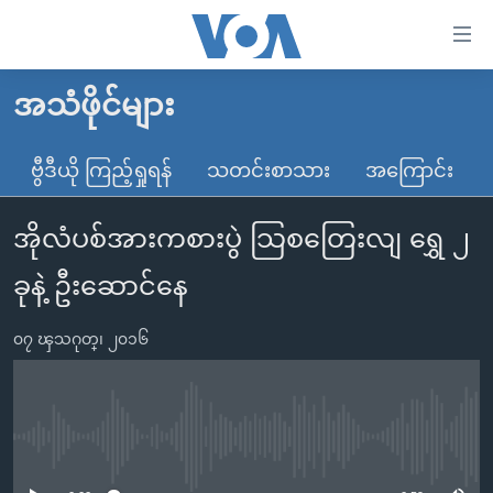
သုံး
ရ
လွယ်ကူ
အသံဖိုင်များ
မူလစာမျက်နှာ
စေ
မြန်မာ
ဗွီဒီယို ကြည့်ရှုရန်
သတင်းစာသား
အကြောင်း
သည့်
ကမ္ဘာ့သတင်းများ
Link
အိုလံပစ်အားကစားပွဲ သြစတြေးလျ ရွှေ ၂
ဗွီဒီယို
နိုင်ငံတကာ
များ
သတင်းလွတ်လပ်ခွင့်
အမေရိကန်
ခုနဲ့ ဦးဆောင်နေ
ပင်မ
ရပ်ဝန်းတခု လမ်းတခု အလွန်
တရုတ်
အကြောင်းအရာ
၀၇ ၾသဂုတ္၊ ၂၀၁၆
သို့
အင်္ဂလိပ်စာလေ့လာမယ်
အစ္စရေး-ပါလက်စတိုင်း
ကျော်
အပတ်စဉ်ကဏ္ဍများ
အမေရိကန်သုံးအီဒီယံ
ကြည့်
ရေဒီယိုနှင့်ရုပ်သံ အချက်အလက်များ
မကြေးမုံရဲ့ အင်္ဂလိပ်စာ
ရေဒီယို
ရန်
No media source currently available
ပင်မ
ရေဒီယို/တီဗွီအစီအစဉ်
ရုပ်ရှင်ထဲက အင်္ဂလိပ်စာ
တီဗွီ