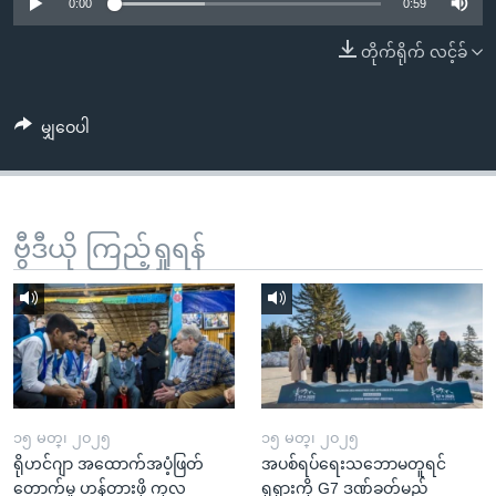
အ
0:00
0:59
သုတပဒေသာ အင်္ဂလိပ်စာ
ညွန်း
Learning English
တိုက်ရိုက် လင့်ခ်
စာမျက်နှာ
သို့
ဗွီအိုအေ လူမှုကွန်ယက်များ
ကျော်
မျှဝေပါ
ကြည့်
ရန်
ဘာသာစကားများ
ရှာဖွေ
ဗွီဒီယို ကြည့်ရှုရန်
ရန်
နေရာ
သို့
ကျော်
ရန်
၁၅ မတ္၊ ၂၀၂၅
၁၅ မတ္၊ ၂၀၂၅
ရိုဟင်ဂျာ အထောက်အပံ့ဖြတ်
အပစ်ရပ်ရေးသဘောမတူရင်
တောက်မှု ဟန့်တားဖို့ ကုလ
ရုရှားကို G7 ဒဏ်ခတ်မည်