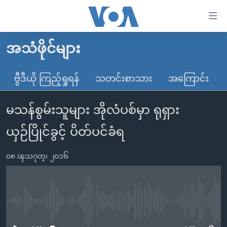
သုံး
ရ
လွယ်ကူ
အသံဖိုင်များ
မူလစာမျက်နှာ
စေ
မြန်မာ
ဗွီဒီယို ကြည့်ရှုရန်
သတင်းစာသား
အကြောင်း
သည့်
ကမ္ဘာ့သတင်းများ
Link
မသန်စွမ်းသူများ အိုလံပစ်မှာ ရုရှား
ဗွီဒီယို
နိုင်ငံတကာ
များ
သတင်းလွတ်လပ်ခွင့်
အမေရိကန်
ယှဉ်ပြိုင်ခွင့် ပိတ်ပင်ခံရ
ပင်မ
ရပ်ဝန်းတခု လမ်းတခု အလွန်
တရုတ်
အကြောင်းအရာ
၀၈ ၾသဂုတ္၊ ၂၀၁၆
သို့
အင်္ဂလိပ်စာလေ့လာမယ်
အစ္စရေး-ပါလက်စတိုင်း
ကျော်
အပတ်စဉ်ကဏ္ဍများ
အမေရိကန်သုံးအီဒီယံ
ကြည့်
ရေဒီယိုနှင့်ရုပ်သံ အချက်အလက်များ
မကြေးမုံရဲ့ အင်္ဂလိပ်စာ
ရေဒီယို
ရန်
No media source currently available
ပင်မ
ရေဒီယို/တီဗွီအစီအစဉ်
ရုပ်ရှင်ထဲက အင်္ဂလိပ်စာ
တီဗွီ