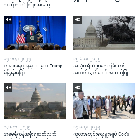
အကြီးအကဲ ကြိုးပမ်းမည်
၁၅ မတ္၊ ၂၀၂၅
၁၅ မတ္၊ ၂၀၂၅
တရားရေးဌာနမှာ သမ္မတ Trump
အသုံးစရိတ်ဥပဒေကြမ်း ကန်
မိန့်ခွန်းပြော
အထက်လွှတ်တော် အတည်ပြု
၁၄ မတ္၊ ၂၀၂၅
၁၄ မတ္၊ ၂၀၂၅
အမေရိကန်အစိုးရဆက်လက်
ကုလအတွင်းရေးမှူးချုပ် Cox's