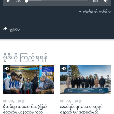
အ
0:00
1:38
သုတပဒေသာ အင်္ဂလိပ်စာ
ညွန်း
Learning English
တိုက်ရိုက် လင့်ခ်
စာမျက်နှာ
သို့
ဗွီအိုအေ လူမှုကွန်ယက်များ
ကျော်
မျှဝေပါ
ကြည့်
ရန်
ဘာသာစကားများ
ရှာဖွေ
ဗွီဒီယို ကြည့်ရှုရန်
ရန်
နေရာ
သို့
ကျော်
ရန်
၁၅ မတ္၊ ၂၀၂၅
၁၅ မတ္၊ ၂၀၂၅
ရိုဟင်ဂျာ အထောက်အပံ့ဖြတ်
အပစ်ရပ်ရေးသဘောမတူရင်
တောက်မှု ဟန့်တားဖို့ ကုလ
ရုရှားကို G7 ဒဏ်ခတ်မည်