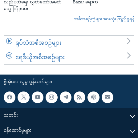
လည်ပတ်ရေး လွှတ်တော်အမတ်
Bazar ရောက်
တွေ ကြိုးပမ်း
အစီအစဉ်တွဲများအားလုံးကြည့်ရှုရန်
ရုပ်သံအစီအစဉ်များ
ရေဒီယိုအစီအစဉ်များ
ဗွီအိုအေ လူမှုကွန်ယက်များ
သတင်း
၀န်ဆောင်မှုများ