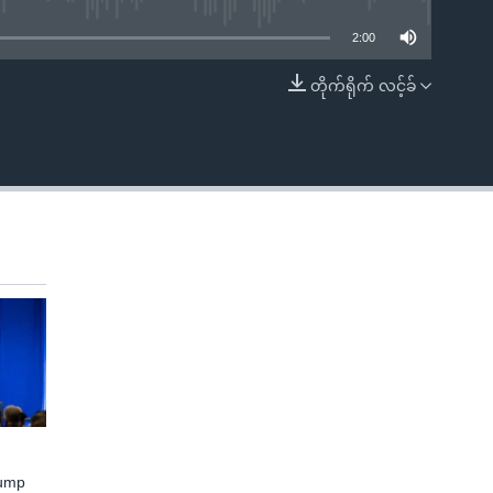
2:00
တိုက်ရိုက် လင့်ခ်
EMBED
rump