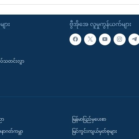
ုများ
ဗွီအိုအေ လူမှုကွန်ယက်များ
းလ်သတင်းလွှာ
ပညာ
မြန်မာပြည်မှပေးစာ
အနာဂတ်ကမ္ဘာ
မြင်ကွင်းကျယ်မှတ်စုများ