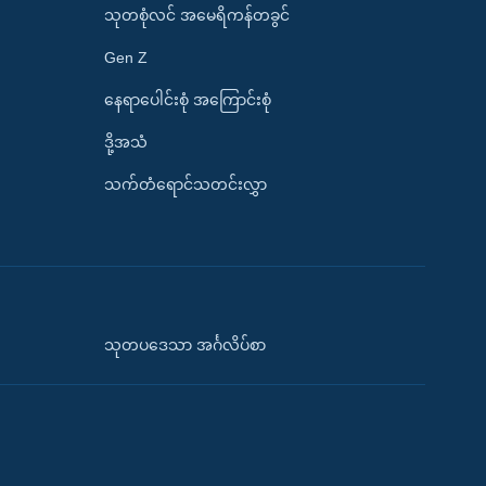
သုတစုံလင် အမေရိကန်တခွင်
Gen Z
နေရာပေါင်းစုံ အကြောင်းစုံ
ဒို့အသံ
သက်တံရောင်သတင်းလွှာ
သုတပဒေသာ အင်္ဂလိပ်စာ