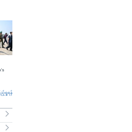
x's
်ရှုရန်