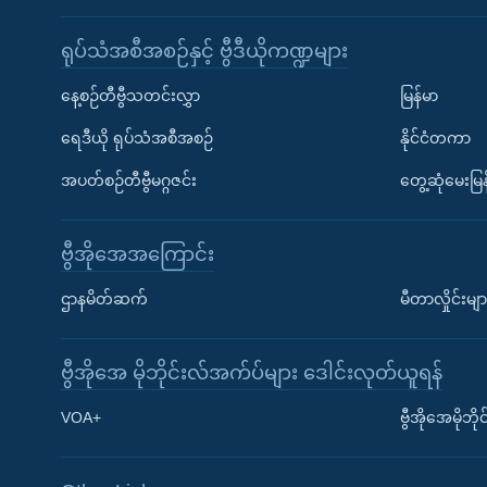
ရုပ်သံအစီအစဉ်နှင့် ဗွီဒီယိုကဏ္ဍများ
နေ့စဉ်တီဗွီသတင်းလွှာ
မြန်မာ
ရေဒီယို ရုပ်သံအစီအစဉ်
နိုင်ငံတကာ
အပတ်စဉ်တီဗွီမဂ္ဂဇင်း
တွေ့ဆုံမေးမြန
ဗွီအိုအေအကြောင်း
ဌာနမိတ်ဆက်
မီတာလှိုင်းမျာ
ဗွီအိုအေ မိုဘိုင်းလ်အက်ပ်များ ဒေါင်းလုတ်ယူရန်
Learning English
VOA+
ဗွီအိုအေမိုဘ
ဗွီအိုအေ လူမှုကွန်ယက်များ