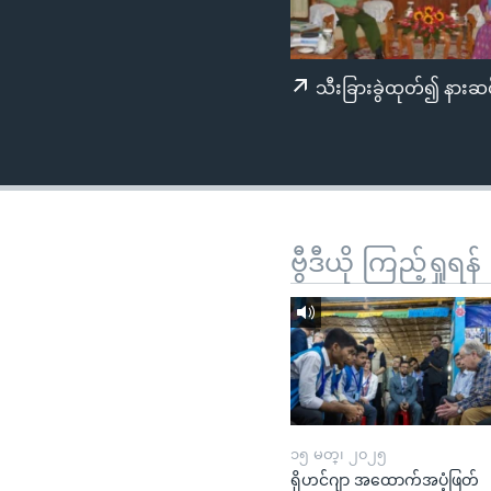
သုတပဒေသာ အင်္ဂလိပ်စာ
အ
ညွန်း
စာမျက်နှာ
သီးခြားခွဲထုတ်၍ နားဆင
သို့
ကျော်
ကြည့်
ရန်
ရှာဖွေ
ရန်
ဗွီဒီယို ကြည့်ရှုရန်
နေရာ
သို့
ကျော်
ရန်
၁၅ မတ္၊ ၂၀၂၅
ရိုဟင်ဂျာ အထောက်အပံ့ဖြတ်