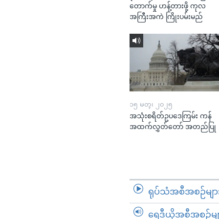
တောက်မှု ဟန့်တားဖို့ ကုလ
အကြီးအကဲ ကြိုးပမ်းမည်
၁၅ မတ္၊ ၂၀၂၅
အသုံးစရိတ်ဥပဒေကြမ်း ကန်
အထက်လွှတ်တော် အတည်ပြု
ရုပ်သံအစီအစဉ်မျာ
ရေဒီယိုအစီအစဉ်မျ