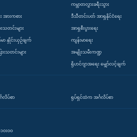
ကမ္ဘာတလွှားခရီးသွား
း အားကစား
ဒီသီတင်းပတ် အာရှနိုင်ငံရေး
ားသတင်းများ
အာရှစီးပွားရေး
်မာ နှိုင်းယှဉ်ချက်
ကျန်းမာရေး
ပြားသတင်းများ
အမျိုးသမီးကဏ္ဍ
ရိုဟင်ဂျာအရေး မျှော်လင့်ချက်
်္ဂလိပ်စာ
ရုပ်ရှင်ထဲက အင်္ဂလိပ်စာ
၀-၁၀း၀၀