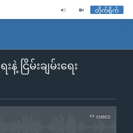
တိုက်ရိုက်
နဲ့ ငြိမ်းချမ်းရေး
EMBED
ble