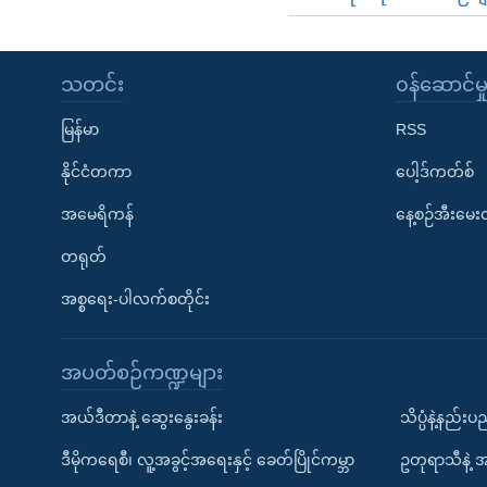
သတင်း
၀န်ဆောင်မှ
မြန်မာ
RSS
နိုင်ငံတကာ
ပေါ့ဒ်ကတ်စ်
အမေရိကန်
နေ့စဉ်အီးမေ
တရုတ်
အစ္စရေး-ပါလက်စတိုင်း
အပတ်စဉ်ကဏ္ဍများ
အယ်ဒီတာနဲ့ ဆွေးနွေးခန်း
သိပ္ပံနဲ့နည်း
ဒီမိုကရေစီ၊ လူ့အခွင့်အရေးနှင့် ခေတ်ပြိုင်ကမ္ဘာ
ဥတုရာသီနဲ့ 