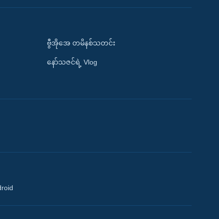
ဗွီအိုအေ တမိနစ်သတင်း
နော်သဇင်ရဲ့ Vlog
droid