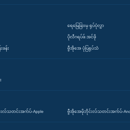
ရေမြေခြားမှ ရုပ်ပုံလွှာ
ပိုလီဂရပ်ဖ်.အင်ဖို
်းခန်း
ဗွီအိုအေ ပုံပြရုပ်သံ
း
ိုင်းလ်သတင်းအက်ပ်-Apple
ဗွီအိုအေမိုဘိုင်းလ်သတင်းအက်ပ်-An