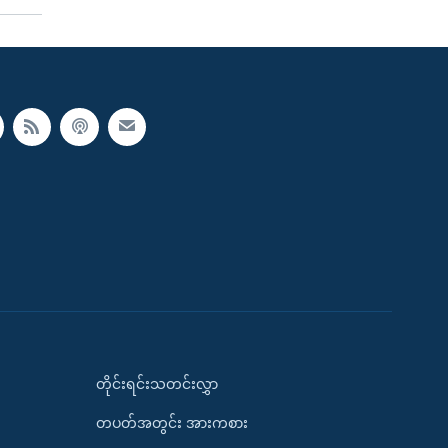
တိုင်းရင်းသတင်းလွှာ
တပတ်အတွင်း အားကစား