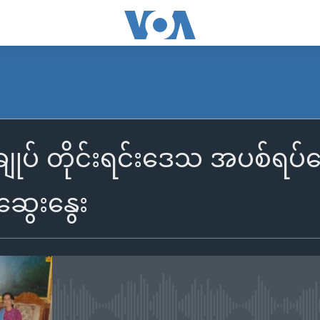
်ချုပ် တိုင်းရင်းဒေသ အပစ်ရပ်ရေး
 ဆွေးနွေး
No media source currently availa