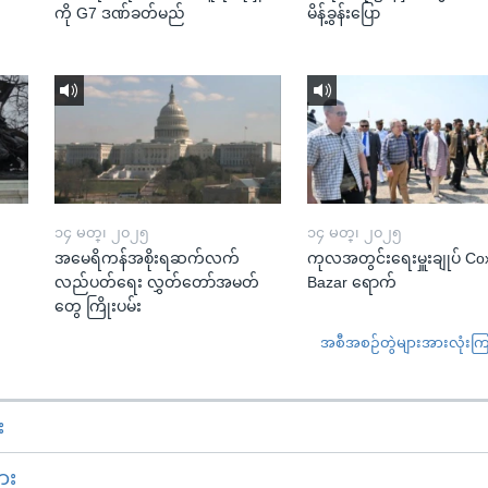
ကို G7 ဒဏ်ခတ်မည်
မိန့်ခွန်းပြော
၁၄ မတ္၊ ၂၀၂၅
၁၄ မတ္၊ ၂၀၂၅
အမေရိကန်အစိုးရဆက်လက်
ကုလအတွင်းရေးမှူးချုပ် Co
လည်ပတ်ရေး လွှတ်တော်အမတ်
Bazar ရောက်
တွေ ကြိုးပမ်း
အစီအစဉ်တွဲများအားလုံးကြည့
း
ား