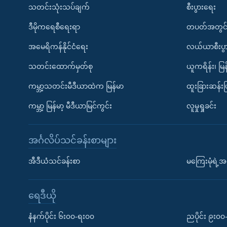
သတင်းသုံးသပ်ချက်
စီးပွားရေး
ဒီမိုကရေစီရေးရာ
တပတ်အတွင်
အမေရိကန်နိုင်ငံရေး
လယ်ယာစီးပွ
သတင်းထောက်မှတ်စု
ယူကရိန်း၊ မြန
ကမ္ဘာ့သတင်းမီဒီယာထဲက မြန်မာ
ထူးခြားဆန်း
ကမ္ဘာ့ မြန်မာ့ မီဒီယာမြင်ကွင်း
လူမှုရှုခင်း
အင်္ဂလိပ်သင်ခန်းစာများ
အီဒီယံသင်ခန်းစာ
မကြေးမုံရဲ့အင
ရေဒီယို
နံနက်ပိုင်း ၆း၀၀-ရး၀၀
ညပိုင်း ၉း၀