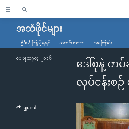
သုံး
ရ
ရှာဖွေ
လွယ်ကူ
မူလစာမျက်နှာ
အသံဖိုင်များ
ရ
စေ
မြန်မာ
လာ
ဗွီဒီယို ကြည့်ရှုရန်
သတင်းစာသား
အကြောင်း
သည့်
ဒ်
ကမ္ဘာ့သတင်းများ
Link
ဗွီဒီယို
နိုင်ငံတကာ
၀၈ ၾသဂုတ္၊ ၂၀၁၆
ဒေါ်စုနဲ့ တပ
များ
သတင်းလွတ်လပ်ခွင့်
အမေရိကန်
ပင်မ
ရပ်ဝန်းတခု လမ်းတခု အလွန်
တရုတ်
လုပ်ငန်းစဉ်
အကြောင်းအရာ
အင်္ဂလိပ်စာလေ့လာမယ်
အစ္စရေး-ပါလက်စတိုင်း
သို့
အပတ်စဉ်ကဏ္ဍများ
အမေရိကန်သုံးအီဒီယံ
ကျော်
ကြည့်
မျှဝေပါ
ရေဒီယိုနှင့်ရုပ်သံ အချက်အလက်များ
မကြေးမုံရဲ့ အင်္ဂလိပ်စာ
ရေဒီယို
ရန်
ရေဒီယို/တီဗွီအစီအစဉ်
ရုပ်ရှင်ထဲက အင်္ဂလိပ်စာ
တီဗွီ
ပင်မ