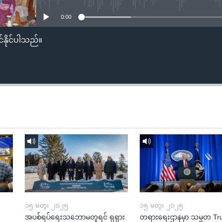
0:00
်နိုင်ပါသည်။
၁၅ မတ္၊ ၂၀၂၅
၁၅ မတ္၊ ၂၀၂၅
အပစ်ရပ်ရေးသဘောမတူရင် ရုရှား
တရားရေးဌာနမှာ သမ္မတ T